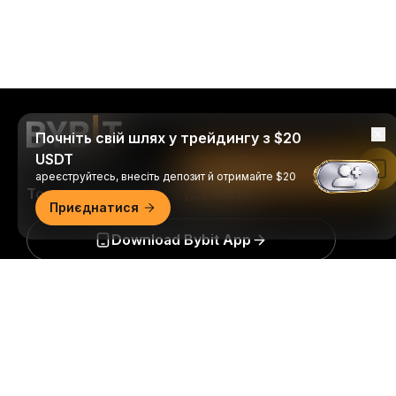
Почніть свій шлях у трейдингу з $20
USDT
Читати в застосунку Bybit
ареєструйтесь, внесіть депозит й отримайте $20
Торгуйте будь-де й будь-коли!
Приєднатися
Download Bybit App
Докладний огляд
Будьте першими, хто отримає важливу інформацію
та аналіз світу криптовалюти: підписатись на нашу
розсилку.
Всі форми інвестицій пов’язані з ризиками,
зокрема ризиком втрати всієї суми інвестицій. Така
діяльність може не підходити всім.