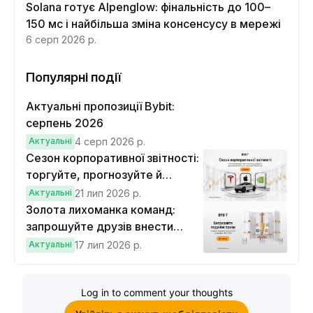
Solana готує Alpenglow: фінальність до 100–
150 мс і найбільша зміна консенсусу в мережі
6 серп 2026 р.
Популярні події
Актуальні пропозиції Bybit:
серпень 2026
Актуальні
4 серп 2026 р.
Сезон корпоративної звітності:
торгуйте, прогнозуйте й
вигравайте Cybertruck
Актуальні
21 лип 2026 р.
Золота лихоманка команд:
запрошуйте друзів внести
депозит на $100 і торгувати на
Актуальні
17 лип 2026 р.
$10, щоб виграти подвійні
винагороди
Log in to comment your thoughts