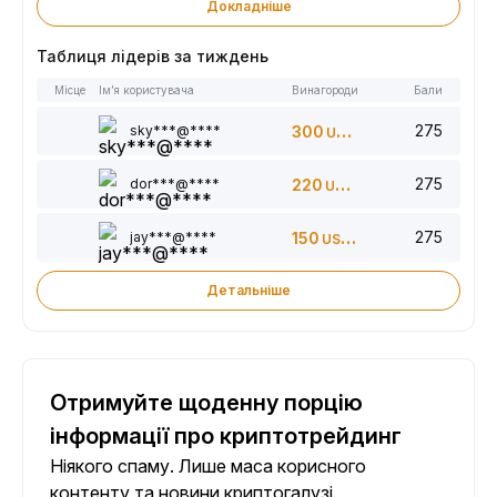
Докладніше
Таблиця лідерів за тиждень
Місце
Ім’я користувача
Винагороди
Бали
275
sky***@****
300
USDT
275
dor***@****
220
USDT
275
jay***@****
150
USDT
Детальніше
Отримуйте щоденну порцію
інформації про криптотрейдинг
Ніякого спаму. Лише маса корисного
контенту та новини криптогалузі.