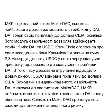
MKR - це власний токен MakerDAO, емітента
найбільшого децентралізованого стейблкоїну DAI.
DAI зберіг свою прив'язку до долара США, оскільки
його модуль стабільності дозволяє здійснювати
обмін 1:1 між DAI та USDC. Коли Circle оголосила про
своє вкладення в банк Кремнієвої долини на суму
3,3 мільярда доларів, USDC у свою чергу скасував
прив'язку, що призвело до скасування прив'язки
DAI. З того часу державне втручання відродило
довіру ринку, і USDC відновив прив'язку до долара
США. Виходячи з вищевикладеного, стабільність
DAI є ключем до екосистеми MakerDAO, і MKR
побачить волатильність ціни токена, якщо DAI знову
відключиться. Спільнота MakerDAO пропонує нові
заходи для зниження аналогічного ризику