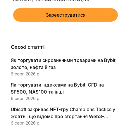
Зареєструватися
Схожі статті
Як торгувати сировинними товарами на Bybit:
золото, нафта й газ
6 серп 2026 р.
Як торгувати індексами на Bybit: CFD на
SP500, NAS100 та інші
6 серп 2026 р.
Ubisoft закриває NFT-гру Champions Tactics у
жовтні: що відомо про згортання Web3-
функцій
6 серп 2026 р.