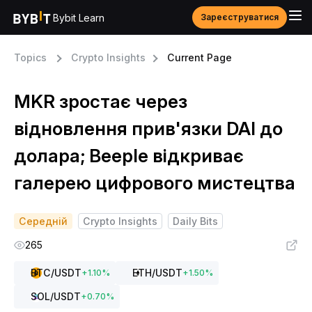
Bybit Learn
Зареєструватися
Topics
Crypto Insights
Current Page
MKR зростає через
відновлення прив'язки DAI до
долара; Beeple відкриває
галерею цифрового мистецтва
Середній
Crypto Insights
Daily Bits
265
BTC
/USDT
ETH
/USDT
+
1.10
%
+
1.50
%
SOL
/USDT
+
0.70
%