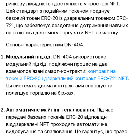
ринкову ліквідність і доступність у просторі NFT.
Цей стандарт з подвійним токеном поєднує
базовий токен ERC-20 із дзеркальним токеном ERC-
721, що забезпечує бездоганне дотримання наявних
протоколів і дає змогу торгувати NFT на частку.
Основні характеристики DN-404:
Модульний підхід
: DN-404 використовує
модульний підхід, поділяючи процес на два
взаємопов’язані смарт-контракти:
контракт на
токени ERC-20 і дзеркальний контракт ERC-721 NFT
.
Ця система з двома контрактами спрощує та
полегшує торгівлю на біржах.
Автоматичне майнінг і спалювання
. Під час
передачі базових токенів ERC-20 відповідні
віддзеркалені NFT проходять автоматичне
видобування та спалювання. Це гарантує, що право