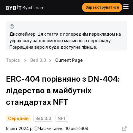
Bybit Learn
Зареєструватися
Дисклеймер. Ця стаття є попереднім перекладом на
українську за допомогою машинного перекладу.
Покращена версія буде доступна пізніше.
Topics
Веб 3.0
Current Page
ERC-404 порівняно з DN-404:
лідерство в майбутніх
стандартах NFT
Середній
Веб 3.0
NFT
9 квіт 2024 р.
Час читання: 10 хв
604