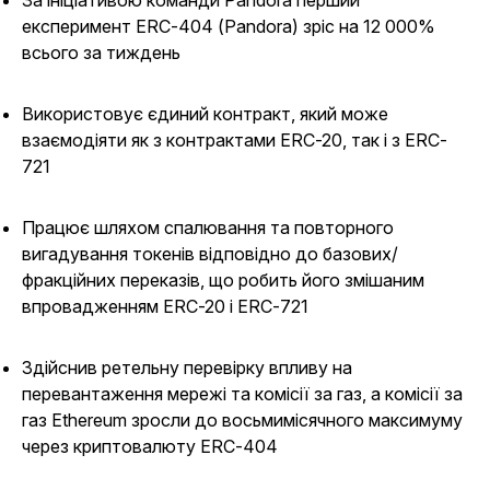
За ініціативою команди Pandora перший
експеримент ERC-404 (Pandora) зріс на 12 000%
всього за тиждень
Використовує єдиний контракт, який може
взаємодіяти як з контрактами ERC-20, так і з ERC-
721
Працює шляхом спалювання та повторного
вигадування токенів відповідно до базових/
фракційних переказів, що робить його змішаним
впровадженням ERC-20 і ERC-721
Здійснив ретельну перевірку впливу на
перевантаження мережі та комісії за газ, а комісії за
газ Ethereum зросли до восьмимісячного максимуму
через криптовалюту ERC-404