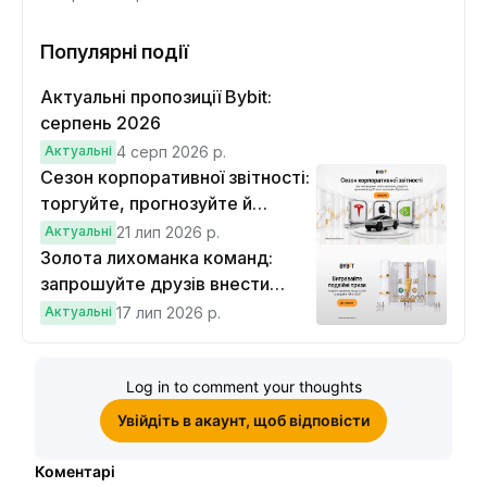
Популярні події
Актуальні пропозиції Bybit:
серпень 2026
Актуальні
4 серп 2026 р.
Сезон корпоративної звітності:
торгуйте, прогнозуйте й
вигравайте Cybertruck
Актуальні
21 лип 2026 р.
Золота лихоманка команд:
запрошуйте друзів внести
депозит на $100 і торгувати на
Актуальні
17 лип 2026 р.
$10, щоб виграти подвійні
винагороди
Log in to comment your thoughts
Увійдіть в акаунт, щоб відповісти
Коментарі