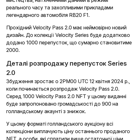
мистецтва, натхненними даними в режимі
реального часу та захопливими прикладами
легендарного автомобіля RB20 F1.
Прохідний Velocity Pass 2.0 має неймовірно новий
дизайн. До колекції Velocity Series буде додатково
додано 1000 перепусток, що сумарно становитиме
2000.
Деталі розпродажу перепусток Series
2.0
Збудження зростає о 2PM00 UTC 12 квітня 2024 р.,
коли починається розпродаж Velocity Pass 2.0.
Серед 1000 Velocity Pass 2.0 NFT у цьому виданні
буде запропоновано громадськості до 900 на
голландському акаунті з знижок.
У цьому форматі голландського аукціону всі
колекціони виплачують ціну останнього проданого
NFT, а особи, які сплатили вище остаточної ціни,