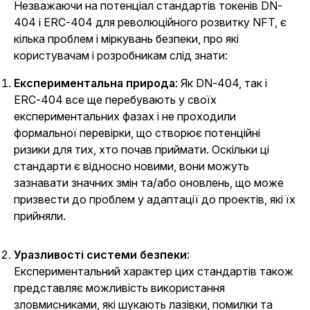
Незважаючи на потенціал стандартів токенів DN-
404 і ERC-404 для революційного розвитку NFT, є
кілька проблем і міркувань безпеки, про які
користувачам і розробникам слід знати:
Експериментальна природа
: Як DN-404, так і
ERC-404 все ще перебувають у своїх
експериментальних фазах і не проходили
формальної перевірки, що створює потенційні
ризики для тих, хто почав приймати. Оскільки ці
стандарти є відносно новими, вони можуть
зазнавати значних змін та/або оновлень, що може
призвести до проблем у адаптації до проектів, які їх
прийняли.
Уразливості системи безпеки
:
Експериментальний характер цих стандартів також
представляє можливість використання
зловмисниками, які шукають лазівки, помилки та