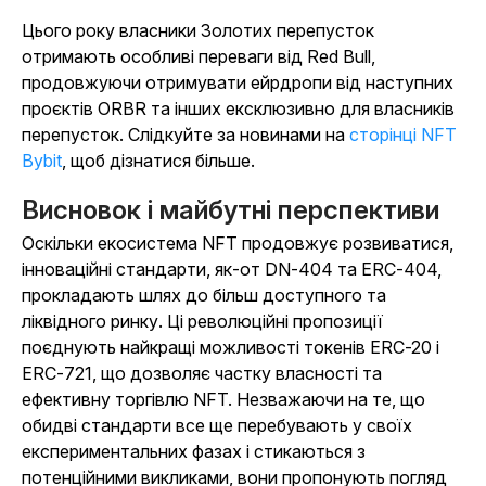
Цього року власники Золотих перепусток
отримають особливі переваги від Red Bull,
продовжуючи отримувати ейрдропи від наступних
проєктів ORBR та інших ексклюзивно для власників
перепусток. Слідкуйте за новинами на
сторінці NFT
Bybit
, щоб дізнатися більше.
Висновок і майбутні перспективи
Оскільки екосистема NFT продовжує розвиватися,
інноваційні стандарти, як-от DN-404 та ERC-404,
прокладають шлях до більш доступного та
ліквідного ринку. Ці революційні пропозиції
поєднують найкращі можливості токенів ERC-20 і
ERC-721, що дозволяє частку власності та
ефективну торгівлю NFT. Незважаючи на те, що
обидві стандарти все ще перебувають у своїх
експериментальних фазах і стикаються з
потенційними викликами, вони пропонують погляд