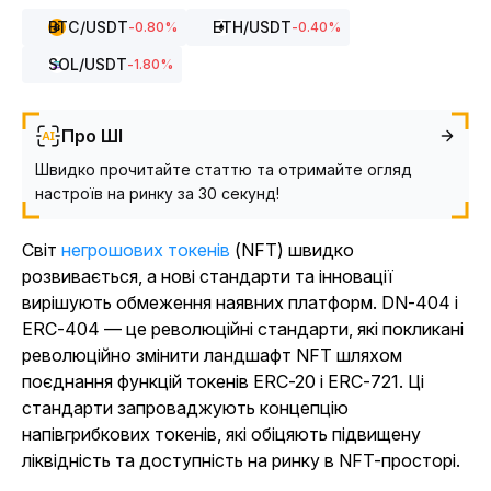
BTC
/USDT
ETH
/USDT
-0.80
%
-0.40
%
SOL
/USDT
-1.80
%
Про ШІ
Швидко прочитайте статтю та отримайте огляд
настроїв на ринку за 30 секунд!
Світ
негрошових токенів
(NFT) швидко
розвивається, а нові стандарти та інновації
вирішують обмеження наявних платформ. DN-404 і
ERC-404 — це революційні стандарти, які покликані
революційно змінити ландшафт NFT шляхом
поєднання функцій токенів ERC-20 і ERC-721. Ці
стандарти запроваджують концепцію
напівгрибкових токенів, які обіцяють підвищену
ліквідність та доступність на ринку в NFT-просторі.