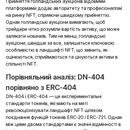
Прийняття голландських аукціонів відомими
платформами додає авторитету та професіоналізм
на ринку NFT, сприяючи швидкому прийняттю.
Однак голландські аукціони вимагають, щоб
трейдери чітко розуміли вартість активу, що може
залякати новачків. Тим не менш, голландські
аукціони, швидше за все, залишаться ключовою
особливістю в ландшафті NFT, що змінить, як
оцінюються, сприймаються та цінуються активи в
спільноті NFT.
Порівняльний аналіз: DN-404
порівняно з ERC-404
DN-404 і ERC-404 — це експериментальні
стандарти токенів, які мають на меті
революціонізувати ландшафт NFT шляхом
поєднання функцій токенів ERC-20 і ERC-721. Однак
між цими двома стандартами є значні відмінності в