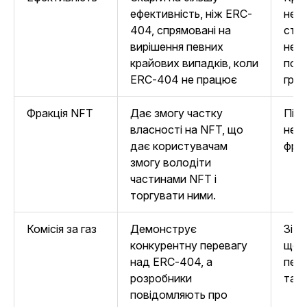
ефективність, ніж ERC-
нед
404, спрямовані на
стан
вирішення певних
нееф
крайових випадків, коли
пор
ERC-404 не працює
гран
Фракція NFT
Дає змогу частку
Підл
власності на NFT, що
нен
дає користувачам
фрак
змогу володіти
частинами NFT і
торгувати ними.
Комісія за газ
Демонструє
Зітк
конкурентну перевагу
щод
над ERC-404, а
пер
розробники
та к
повідомляють про