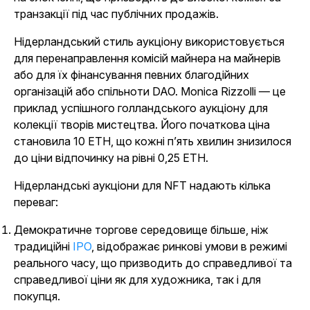
транзакції під час публічних продажів.
Нідерландський стиль аукціону використовується
для перенаправлення комісій майнера на майнерів
або для їх фінансування певних благодійних
організацій або спільноти DAO. Monica Rizzolli — це
приклад успішного голландського аукціону для
колекції творів мистецтва. Його початкова ціна
становила 10 ETH, що кожні п’ять хвилин знизилося
до ціни відпочинку на рівні 0,25 ETH.
Нідерландські аукціони для NFT надають кілька
переваг:
Демократичне торгове середовище більше, ніж
традиційні
IPO
, відображає ринкові умови в режимі
реального часу, що призводить до справедливої та
справедливої ціни як для художника, так і для
покупця.