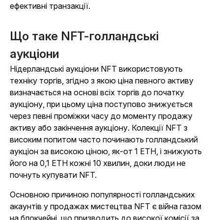
ефективні транзакції.
Що таке NFT-голландські
аукціони
Нідерландські аукціони NFT використовують
техніку торгів, згідно з якою ціна певного активу
визначається на основі всіх торгів до початку
аукціону, при цьому ціна поступово знижується
через певні проміжки часу до моменту продажу
активу або закінчення аукціону. Колекції NFT з
високим попитом часто починають голландський
аукціон за високою ціною, як-от 1 ETH, і знижують
його на 0,1 ETH кожні 10 хвилин, доки люди не
почнуть купувати NFT.
Основною причиною популярності голландських
акаунтів у продажах мистецтва NFT є війна газом
на блокчейні, що призводить до високої комісії за