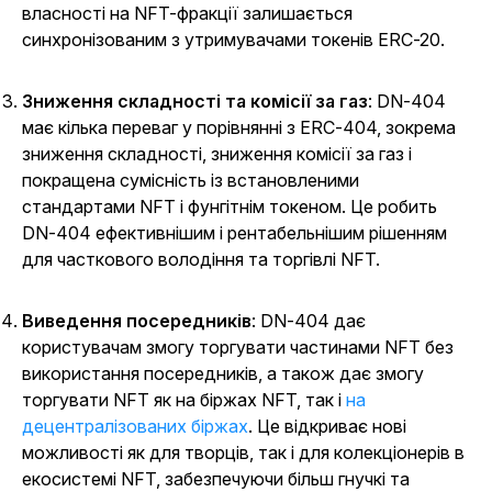
власності на NFT-фракції залишається
синхронізованим з утримувачами токенів ERC-20.
Зниження складності та комісії за газ
: DN-404
має кілька переваг у порівнянні з ERC-404, зокрема
зниження складності, зниження комісії за газ і
покращена сумісність із встановленими
стандартами NFT і фунгітнім токеном. Це робить
DN-404 ефективнішим і рентабельнішим рішенням
для часткового володіння та торгівлі NFT.
Виведення посередників
: DN-404 дає
користувачам змогу торгувати частинами NFT без
використання посередників, а також дає змогу
торгувати NFT як на біржах NFT, так і
на
децентралізованих біржах
. Це відкриває нові
можливості як для творців, так і для колекціонерів в
екосистемі NFT, забезпечуючи більш гнучкі та