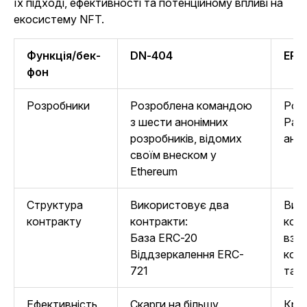
їх підході, ефективності та потенційному впливі на
екосистему NFT.
Функція/бек-
DN-404
ERC
фон
Розробники
Розроблена командою
Роз
з шести анонімних
Pan
розробників, відомих
анон
своїм внеском у
Ethereum
Структура
Використовує два
Вик
контракту
контракти:
конт
База ERC-20
взає
Віддзеркалення ERC-
кон
721
так 
Ефективність
Скарги на більшу
Кри