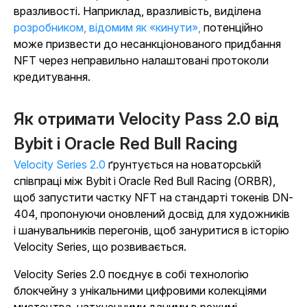
вразливості. Наприклад, вразливість, виділена
розробником, відомим як «кинути»,
потенційно
може призвести до несанкціонованого придбання
NFT через неправильно налаштовані протоколи
кредитування.
Як отримати Velocity Pass 2.0 від
Bybit і Oracle Red Bull Racing
Velocity Series 2.0
ґрунтується на новаторській
співпраці між Bybit і Oracle Red Bull Racing (ORBR),
щоб запустити частку NFT на стандарті токенів DN-
404, пропонуючи оновлений досвід для художників
і шанувальників перегонів, щоб зануритися в історію
Velocity Series, що розвивається.
Velocity Series 2.0 поєднує в собі технологію
блокчейну з унікальними цифровими колекціями