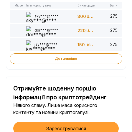
Місце
Ім’я користувача
Винагороди
Бали
275
sky***@****
300
USDT
275
dor***@****
220
USDT
275
jay***@****
150
USDT
Детальніше
Отримуйте щоденну порцію
інформації про криптотрейдинг
Ніякого спаму. Лише маса корисного
контенту та новини криптогалузі.
Зареєструватися