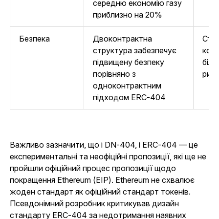
середню економію газу
приблизно на 20%
Безпека
Двоконтрактна
Стр
структура забезпечує
кон
підвищену безпеку
біл
порівняно з
ризи
одноконтрактним
підходом ERC-404
Важливо зазначити, що і DN-404, і ERC-404 — це
експериментальні та неофіційні пропозиції, які ще не
пройшли офіційний процес пропозиції щодо
покращення Ethereum (EIP). Ethereum не схвалює
жоден стандарт як офіційний стандарт токенів.
Псевдонімний розробник критикував дизайн
стандарту ERC-404 за недотримання наявних