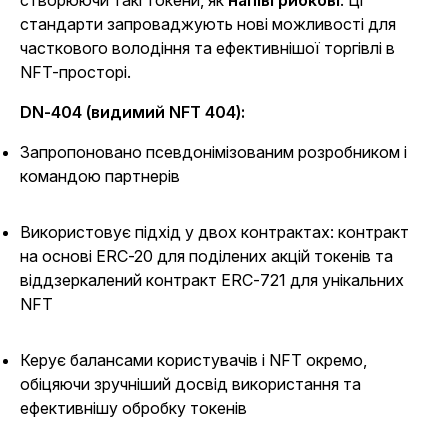
створюючи такі токени, як
напівгрибкові
. Ці
стандарти запроваджують нові можливості для
часткового володіння та ефективнішої торгівлі в
NFT-просторі.
DN-404 (видимий NFT 404):
Запропоновано псевдонімізованим розробником і
командою партнерів
Використовує підхід у двох контрактах: контракт
на основі ERC-20 для поділених акцій токенів та
віддзеркалений контракт ERC-721 для унікальних
NFT
Керує балансами користувачів і NFT окремо,
обіцяючи зручніший досвід використання та
ефективнішу обробку токенів