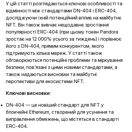
У цій статті розглядаються ключові особливості та
відмінності між стандартами DN-404 і ERC-404,
досліджуючи їхній потенційний вплив на майбутнє
NFT. Він також вивчає нещодавнє зростання
популярності ERC-404 (при цьому токен Pandora
зростає на 12 000% усього за тиждень) і порівнює
його з DN-404, прямим конкурентом, якого
підтримують кілька мереж. У статті також
обговорюються потенційні проблеми та міркування
безпеки, пов’язані з цими новими стандартами, а
також надаються висновки та майбутні
перспективи для екосистеми NFT.
Ключові висновки
:
DN-404 — це новіший стандарт для NFT у
блокчейні Ethereum, створений для усунення та
виправлення обмежень, що містяться в стандарті
ERC-404.