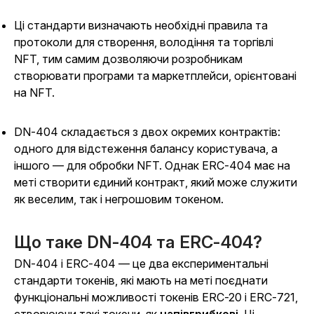
Ці стандарти визначають необхідні правила та
протоколи для створення, володіння та торгівлі
NFT, тим самим дозволяючи розробникам
створювати програми та маркетплейси, орієнтовані
на NFT.
DN-404 складається з двох окремих контрактів:
одного для відстеження балансу користувача, а
іншого — для обробки NFT. Однак ERC-404 має на
меті створити єдиний контракт, який може служити
як веселим, так і негрошовим токеном.
Що таке DN-404 та ERC-404?
DN-404 і ERC-404 — це два експериментальні
стандарти токенів, які мають на меті поєднати
функціональні можливості токенів ERC-20 і ERC-721,