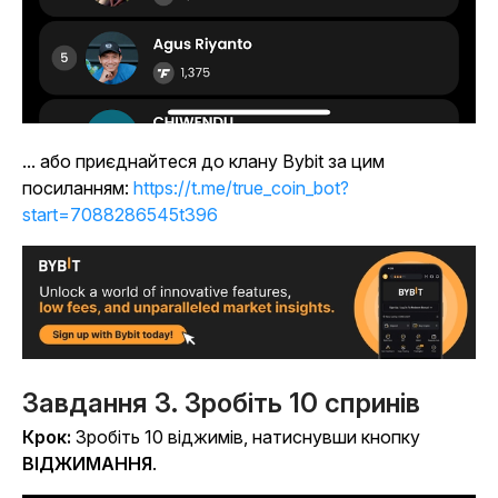
... або приєднайтеся до клану Bybit за цим
посиланням:
https://t.me/true_coin_bot?
start=7088286545t396
Завдання 3. Зробіть 10 спринів
Крок:
Зробіть 10 віджимів, натиснувши
кнопку
ВІДЖИМАННЯ
.