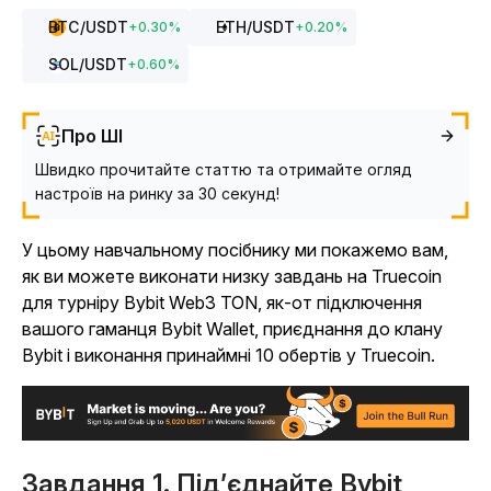
BTC
/USDT
ETH
/USDT
+
0.30
%
+
0.20
%
SOL
/USDT
+
0.60
%
Про ШІ
Швидко прочитайте статтю та отримайте огляд
настроїв на ринку за 30 секунд!
У цьому навчальному посібнику ми покажемо вам,
як ви можете виконати низку завдань на Truecoin
для турніру Bybit Web3 TON, як-от підключення
вашого гаманця Bybit Wallet, приєднання до клану
Bybit і виконання принаймні 10 обертів у Truecoin.
Завдання 1. Під’єднайте Bybit