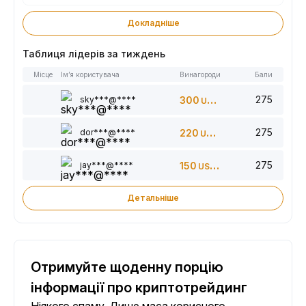
Докладніше
Таблиця лідерів за тиждень
Місце
Ім’я користувача
Винагороди
Бали
275
sky***@****
300
USDT
275
dor***@****
220
USDT
275
jay***@****
150
USDT
Детальніше
Отримуйте щоденну порцію
інформації про криптотрейдинг