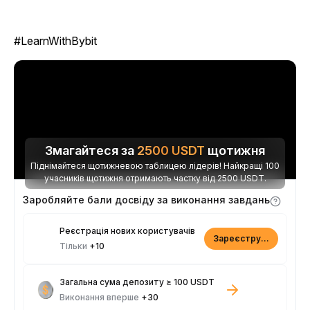
#LearnWithBybit
Змагайтеся за
2500
USDT
щотижня
Піднімайтеся щотижневою таблицею лідерів! Найкращі 100
учасників щотижня отримають частку від 2500 USDT.
Заробляйте бали досвіду за виконання завдань
Реєстрація нових користувачів
Зареєструватися
Тільки
+10
Загальна сума депозиту ≥ 100 USDT
Виконання вперше
+30