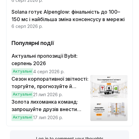
функцій
6 серп 2026 р.
Solana готує Alpenglow: фінальність до 100–
150 мс і найбільша зміна консенсусу в мережі
6 серп 2026 р.
Популярні події
Актуальні пропозиції Bybit:
серпень 2026
Актуальні
4 серп 2026 р.
Сезон корпоративної звітності:
торгуйте, прогнозуйте й
вигравайте Cybertruck
Актуальні
21 лип 2026 р.
Золота лихоманка команд:
запрошуйте друзів внести
депозит на $100 і торгувати на
Актуальні
17 лип 2026 р.
$10, щоб виграти подвійні
винагороди
Log in to comment your thoughts