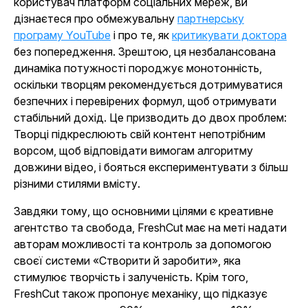
користувач платформ соціальних мереж, ви
дізнаєтеся про обмежувальну
партнерську
програму YouTube
і про те, як
критикувати доктора
без попередження. Зрештою, ця незбалансована
динаміка потужності породжує монотонність,
оскільки творцям рекомендується дотримуватися
безпечних і перевірених формул, щоб отримувати
стабільний дохід. Це призводить до двох проблем:
Творці підкреслюють свій контент непотрібним
ворсом, щоб відповідати вимогам алгоритму
довжини відео, і бояться експериментувати з більш
різними стилями вмісту.
Завдяки тому, що основними цілями є креативне
агентство та свобода, FreshCut має на меті надати
авторам можливості та контроль за допомогою
своєї системи «Створити й заробити», яка
стимулює творчість і залученість. Крім того,
FreshCut також пропонує механіку, що підказує