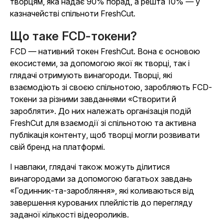
творцям, яка надає 90% порад, а решта 10% — у
казначействі спільноти FreshCut.
Що таке FCD-токени?
FCD — нативний токен FreshCut. Вона є основою
екосистеми, за допомогою якої як творці, так і
глядачі отримують винагороди. Творці, які
взаємодіють зі своєю спільнотою, заробляють FCD-
токени за різними завданнями «Створити й
заробляти». До них належать організація подій
FreshCut для взаємодії зі спільнотою та активна
публікація контенту, щоб творці могли розвивати
свій бренд на платформі.
І навпаки, глядачі також можуть ділитися
винагородами за допомогою багатьох завдань
«Годинник-та-заробляння», які коливаються від
завершення курованих плейлістів до перегляду
заданої кількості відеороликів.