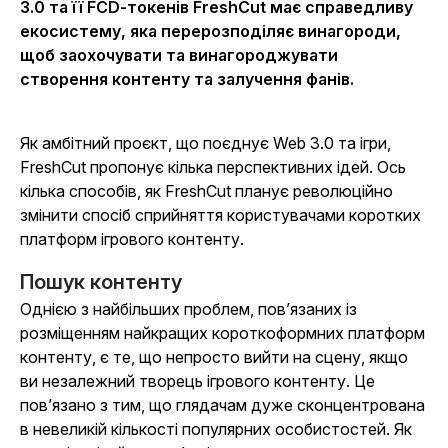
3.0 та її FCD-токенів FreshCut має справедливу
екосистему, яка перерозподіляє винагороди,
щоб заохочувати та винагороджувати
створення контенту та залучення фанів.
Як амбітний проєкт, що поєднує Web 3.0 та ігри,
FreshCut пропонує кілька перспективних ідей. Ось
кілька способів, як FreshCut планує революційно
змінити спосіб сприйняття користувачами коротких
платформ ігрового контенту.
Пошук контенту
Однією з найбільших проблем, пов’язаних із
розміщенням найкращих короткоформних платформ
контенту, є те, що непросто вийти на сцену, якщо
ви незалежний творець ігрового контенту. Це
пов’язано з тим, що глядачам дуже сконцентрована
в невеликій кількості популярних особистостей. Як