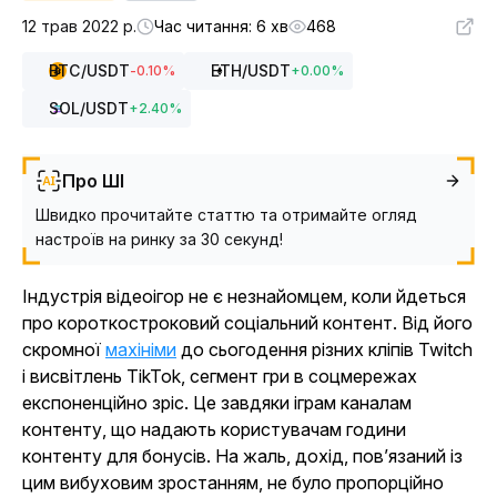
12 трав 2022 р.
Час читання: 6 хв
468
BTC
/USDT
ETH
/USDT
-0.10
%
+
0.00
%
SOL
/USDT
+
2.40
%
Про ШІ
Швидко прочитайте статтю та отримайте огляд
настроїв на ринку за 30 секунд!
Індустрія відеоігор не є незнайомцем, коли йдеться
про короткостроковий соціальний контент. Від його
скромної
махініми
до сьогодення різних кліпів Twitch
і висвітлень TikTok, сегмент гри в соцмережах
експоненційно зріс. Це завдяки іграм каналам
контенту, що надають користувачам години
контенту для бонусів. На жаль, дохід, пов’язаний із
цим вибуховим зростанням, не було пропорційно