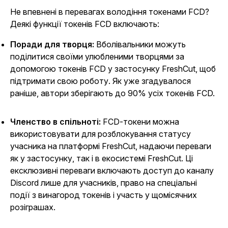
Не впевнені в перевагах володіння токенами FCD?
Деякі функції токенів FCD включають:
Поради для творця:
Вболівальники можуть
поділитися своїми улюбленими творцями за
допомогою токенів FCD у застосунку FreshCut, щоб
підтримати свою роботу. Як уже згадувалося
раніше, автори зберігають до 90% усіх токенів FCD.
Членство в спільноті:
FCD-токени можна
використовувати для розблокування статусу
учасника на платформі FreshCut, надаючи переваги
як у застосунку, так і в екосистемі FreshCut. Ці
ексклюзивні переваги включають доступ до каналу
Discord лише для учасників, право на спеціальні
події з винагород токенів і участь у щомісячних
розіграшах.