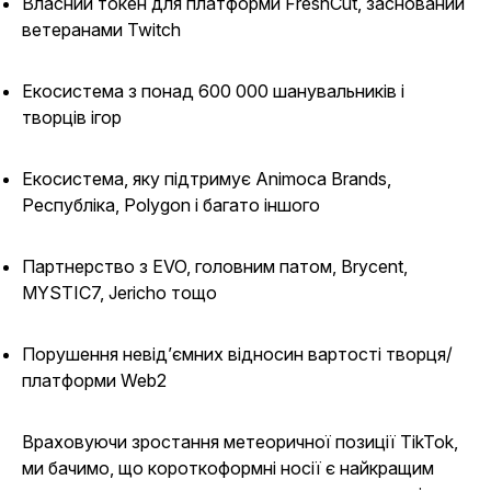
Власний токен для платформи FreshCut, заснований
ветеранами Twitch
Екосистема з понад 600 000 шанувальників і
творців ігор
Екосистема, яку підтримує Animoca Brands,
Республіка, Polygon і багато іншого
Партнерство з EVO, головним патом, Brycent,
MYSTIC7, Jericho тощо
Порушення невід’ємних відносин вартості творця/
платформи Web2
Враховуючи зростання метеоричної позиції TikTok,
ми бачимо, що короткоформні носії є найкращим