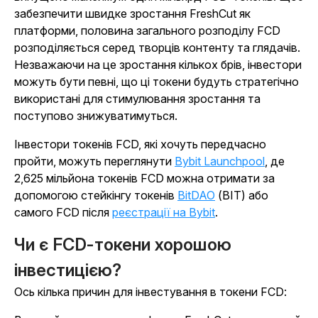
забезпечити швидке зростання FreshCut як
платформи, половина загального розподілу FCD
розподіляється серед творців контенту та глядачів.
Незважаючи на це зростання кількох брів, інвестори
можуть бути певні, що ці токени будуть стратегічно
використані для стимулювання зростання та
поступово знижуватимуться.
Інвестори токенів FCD, які хочуть передчасно
пройти, можуть переглянути
Bybit Launchpool
, де
2,625 мільйона токенів FCD можна отримати за
допомогою стейкінгу токенів
BitDAO
(BIT) або
самого FCD після
реєстрації на Bybit
.
Чи є FCD-токени хорошою
інвестицією?
Ось кілька причин для інвестування в токени FCD: