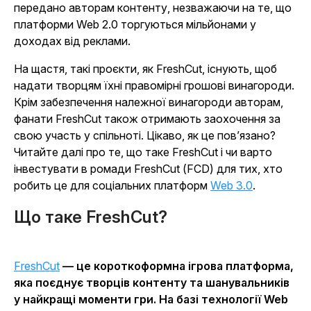
передано авторам контенту, незважаючи на те, що
платформи Web 2.0 торгуються мільйонами у
доходах від реклами.
На щастя, такі проєкти, як FreshCut, існують, щоб
надати творцям їхні правомірні грошові винагороди.
Крім забезпечення належної винагороди авторам,
фанати FreshCut також отримають заохочення за
свою участь у спільноті. Цікаво, як це пов’язано?
Читайте далі про те, що таке FreshCut і чи варто
інвестувати в ромади FreshCut (FCD) для тих, хто
робить це для соціальних платформ
Web 3.0
.
Що таке FreshCut?
FreshCut
— це короткоформна ігрова платформа,
яка поєднує творців контенту та шанувальників
у найкращі моменти гри. На базі технології Web