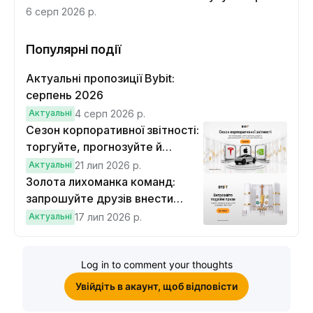
6 серп 2026 р.
Популярні події
Актуальні пропозиції Bybit:
серпень 2026
Актуальні
4 серп 2026 р.
Сезон корпоративної звітності:
торгуйте, прогнозуйте й
вигравайте Cybertruck
Актуальні
21 лип 2026 р.
Золота лихоманка команд:
запрошуйте друзів внести
депозит на $100 і торгувати на
Актуальні
17 лип 2026 р.
$10, щоб виграти подвійні
винагороди
Log in to comment your thoughts
Увійдіть в акаунт, щоб відповісти