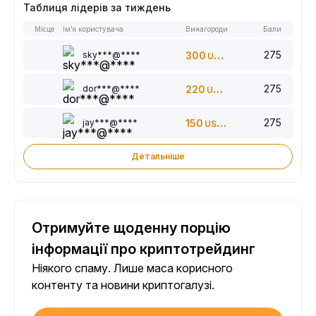
Таблиця лідерів за тиждень
Місце
Ім’я користувача
Винагороди
Бали
275
sky***@****
300
USDT
275
dor***@****
220
USDT
275
jay***@****
150
USDT
Детальніше
Отримуйте щоденну порцію
інформації про криптотрейдинг
Ніякого спаму. Лише маса корисного
контенту та новини криптогалузі.