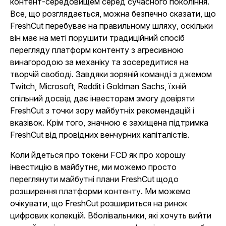
контент-середовищем серед сучасного покоління.
Все, що розглядається, можна безпечно сказати, що
FreshCut перебуває на правильному шляху, оскільки
він має на меті порушити традиційний спосіб
перегляду платформ контенту з агресивною
винагородою за механіку та зосередитися на
творчій свободі. Завдяки зоряній команді з джемом
Twitch, Microsoft, Reddit і Goldman Sachs, їхній
спільний досвід дає інвесторам змогу довіряти
FreshCut з точки зору майбутніх рекомендацій і
вказівок. Крім того, значною є захищена підтримка
FreshCut від провідних венчурних капіталістів.
Коли йдеться про токени FCD як про хорошу
інвестицію в майбутнє, ми можемо просто
переглянути майбутні плани FreshCut щодо
розширення платформи контенту. Ми можемо
очікувати, що FreshCut розшириться на ринок
цифрових колекцій. Вболівальники, які хочуть вийти