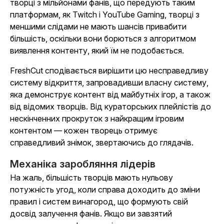
творці з мільйонами фанів, що передують таким
платформам, як Twitch і YouTube Gaming, творці з
меншими слідами не мають шансів привабити
більшість, оскільки вони борються з алгоритмом
виявлення контенту, який їм не подобається.
FreshCut сподівається вирішити цю несправедливу
систему відкриття, запровадивши власну систему,
яка демонструє контент від майбутніх ігор, а також
від відомих творців. Від кураторських плейлістів до
нескінченних прокруток з найкращим ігровим
контентом — кожен творець отримує
справедливий знімок, звертаючись до глядачів.
Механіка заробляння лідерів
На жаль, більшість творців мають нульову
потужність угод, коли справа доходить до зміни
правил і систем винагород, що формують свій
досвід залучення фанів. Якщо ви завзятий