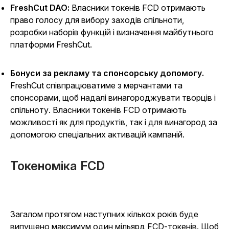
FreshCut DAO:
Власники токенів FCD отримають
право голосу для вибору заходів спільноти,
розробки наборів функцій і визначення майбутнього
платформи FreshCut.
Бонуси за рекламу та спонсорську допомогу.
FreshCut співпрацюватиме з мерчантами та
спонсорами, щоб надалі винагороджувати творців і
спільноту. Власники токенів FCD отримають
можливості як для продуктів, так і для винагород за
допомогою спеціальних активацій кампаній.
Токеноміка FCD
Загалом протягом наступних кількох років буде
випущено максимум один мільярд FCD-токенів. Щоб