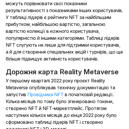
можуть порівнювати свої показники
результативності з показниками інших користувачів.
У таблиці лідерів є рейтинги NFT за найбільшим
прибутком, найбільшою вартістю, загальною
вартістю колекції в кожного користувача,
популярністю й іншими категоріями. Таблиці лідерів
NFT слугують не лише для підтримки користувачів,
а й для створення спеціальних акцій і турнірів, що ще
більше підвищує активність користувачів.
Дорожня карта Reality Metaverse
У першому кварталі 2022 року проєкт Reality
Metaverse опублікував технічну документацію та
запустив
Провідника NFT
в початковій редакції.
Кілька місяців по тому було згенеровано токени,
створено NFT й NFT-маркетплейс. Протягом
наступних кількох місяців до кінця 2022 року було
сформовано таблиці лідерів NFT і створено