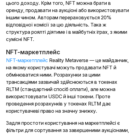
цього доходу. Крім того, NFT можна брати в
оренду, продавати на аукціоні або використовувати
іншим чином. Авторам перераховується 20%
відповідної комісії за цю діяльність. Така ж
структура роялті діятиме і в майбутніх іграх, з якими
сумісні NFT.
NFT-маркетплейс
NFT-маркетплейс
Reality Metaverse — це майданчик,
на якому користувачі можуть продавати NFT й
обмінюватися ними. Розрахунки за цими
трансакціями зазвичай здійснюються в токенах
RLTM (стандартний спосіб оплати), але можна
використовувати USDC й інші токени. Проте
проведення розрахунків у токенах RLTM дає
користувачеві право на значну знижку.
Задля простоти користування на маркетплейсі є
фільтри для сортування за завершеними аукціонами,