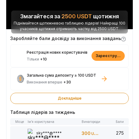
Змагайтеся за
2500
USDT
щотижня
Піднімайтеся щотижневою таблицею лідерів! Найкращі 100
учасників щотижня отримають частку від 2500 USDT.
Заробляйте бали досвіду за виконання завдань
Реєстрація нових користувачів
Зареєструватися
Тільки
+10
Загальна сума депозиту ≥ 100 USDT
Виконання вперше
+30
Докладніше
Таблиця лідерів за тиждень
Місце
Ім’я користувача
Винагороди
Бали
275
sky***@****
300
USDT