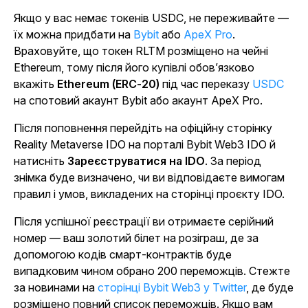
Якщо у вас немає токенів USDC, не переживайте —
їх можна придбати на
Bybit
або
ApeX Pro
.
Враховуйте, що токен RLTM розміщено на чейні
Ethereum, тому після його купівлі обов’язково
вкажіть
Ethereum (ERC-20)
під час переказу
USDC
на спотовий акаунт Bybit або акаунт ApeX Pro.
Після поповнення перейдіть на офіційну сторінку
Reality Metaverse IDO на порталі Bybit Web3 IDO й
натисніть
Зареєструватися на IDO
. За період
знімка буде визначено, чи ви відповідаєте вимогам
правил і умов, викладених на сторінці проєкту IDO.
Після успішної реєстрації ви отримаєте серійний
номер — ваш золотий білет на розіграш, де за
допомогою кодів смарт-контрактів буде
випадковим чином обрано 200 переможців. Стежте
за новинами на
сторінці Bybit Web3 у Twitter
, де буде
розміщено повний список переможців. Якщо вам