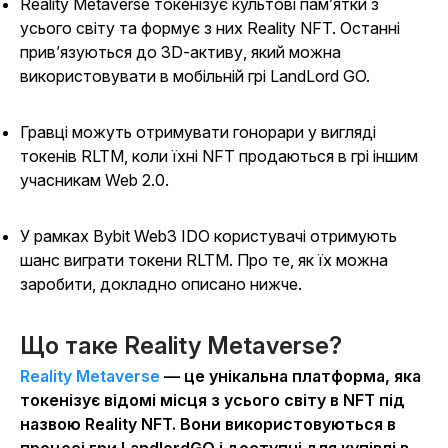
Reality Metaverse токенізує культові пам’ятки з
усього світу та формує з них Reality NFT. Останні
прив’язуються до 3D-активу, який можна
використовувати в мобільній грі LandLord GO.
Гравці можуть отримувати гонорари у вигляді
токенів RLTM, коли їхні NFT продаються в грі іншим
учасникам Web 2.0.
У рамках Bybit Web3 IDO користувачі отримують
шанс виграти токени RLTM. Про те, як їх можна
заробити, докладно описано нижче.
Що таке Reality Metaverse?
Reality Metaverse
— це унікальна платформа, яка
токенізує відомі місця з усього світу в NFT під
назвою Reality NFT. Вони використовуються в