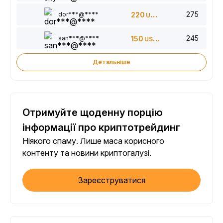
275
dor***@****
220
USDT
245
san***@****
150
USDT
Детальніше
Отримуйте щоденну порцію
інформації про криптотрейдинг
Ніякого спаму. Лише маса корисного
контенту та новини криптогалузі.
Зареєструватися