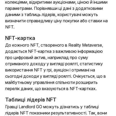
колекціями, відкритими аукціонами, ціною й іншими
параметрами. Порівнявши ці дані з додатковими
даними з таблиць лідерів, користувачі можуть
визначити справедливу ціну покупки або ставки на
NFT.
NFT-картка
До кожного NFT, створеного в Reality Metaverse,
додається NFT-картка з важливою інформацією
про цифровий актив, наприклад про суму
отриманого доходу у вигляді роялті, статистику
використання NFT у грі, аукціон і отримані на
сьогодні доходи у вигляді роялті. Очікується, що в
майбутньому управління спільноти розширить
перелік даних, що вказуються в NFT-картках.
Таблиці лідерів NFT
Гравці
Landlord GO
можуть дізнатись у таблиці
лідерів NFT показники результативності. Так, вони