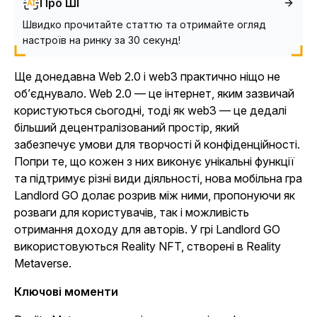
Про ШІ
Швидко прочитайте статтю та отримайте огляд
настроїв на ринку за 30 секунд!
Ще донедавна Web 2.0 і web3 практично ніщо не
об’єднувало. Web 2.0 — це інтернет, яким зазвичай
користуються сьогодні, тоді як web3 — це дедалі
більший децентралізований простір, який
забезпечує умови для творчості й конфіденційності.
Попри те, що кожен з них виконує унікальні функції
та підтримує різні види діяльності, нова мобільна гра
Landlord GO
долає розрив між ними, пропонуючи як
розваги для користувачів, так і можливість
отримання доходу для авторів. У грі
Landlord GO
використовуються Reality NFT, створені в Reality
Metaverse.
Ключові моменти