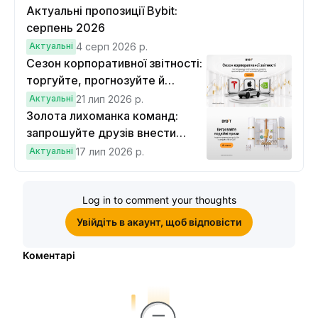
Актуальні пропозиції Bybit:
серпень 2026
Актуальні
4 серп 2026 р.
Сезон корпоративної звітності:
торгуйте, прогнозуйте й
вигравайте Cybertruck
Актуальні
21 лип 2026 р.
Золота лихоманка команд:
запрошуйте друзів внести
депозит на $100 і торгувати на
Актуальні
17 лип 2026 р.
$10, щоб виграти подвійні
винагороди
Log in to comment your thoughts
Увійдіть в акаунт, щоб відповісти
Коментарі