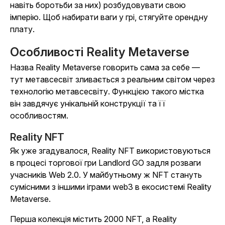
навіть боротьби за них) розбудовувати свою
імперію. Щоб набирати ваги у грі, стягуйте орендну
плату.
Особливості Reality Metaverse
Назва Reality Metaverse говорить сама за себе —
тут метавсесвіт зливається з реальним світом через
технологію метавсесвіту. Функцією такого містка
він завдячує унікальній конструкції та її
особливостям.
Reality NFT
Як уже згадувалося, Reality NFT використовуються
в процесі торгової гри
Landlord GO
задля розваги
учасників Web 2.0. У майбутньому ж NFT стануть
сумісними з іншими іграми web3 в екосистемі Reality
Metaverse.
Перша колекція містить 2000 NFT, а Reality