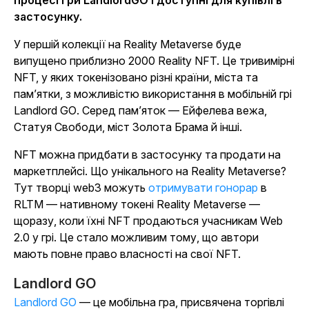
процесі гри
LandlordGO
і доступні для купівлі в
застосунку.
У першій колекції на Reality Metaverse буде
випущено приблизно 2000 Reality NFT. Це тривимірні
NFT, у яких токенізовано різні країни, міста та
пам’ятки, з можливістю використання в мобільній грі
Landlord GO
. Серед пам’яток — Ейфелева вежа,
Статуя Свободи, міст Золота Брама й інші.
NFT можна придбати в застосунку та продати на
маркетплейсі. Що унікального на Reality Metaverse?
Тут творці web3 можуть
отримувати гонорар
в
RLTM — нативному токені Reality Metaverse —
щоразу, коли їхні NFT продаються учасникам Web
2.0 у грі. Це стало можливим тому, що автори
мають повне право власності на свої NFT.
Landlord GO
Landlord GO
— це мобільна гра, присвячена торгівлі