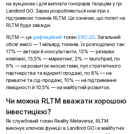
на аукціонах і для виплати гонорарів творцям у грі
Landlord GO
. Зараз розробляються нові ігри з
підтримкою токенів RLTM. Це означає, що попит на
RLTM буде завжди.
RLTM — це
дефляційний
токен
ERC-20
. Загальний
обсяг емісії — 1 мільярд токенів. Їх розподілено так:
17% — автори й консультанти, 13% — резерви
компанії, 13,5% — маркетинг, 2% — launchpad, по
6% — на розвиток екосистеми, пул стратегічного
партнерства та відкриті продажі, по 8% — на
приватні та сід-продажі, 10% — на підтримання
ліквідності й 10,5% — на майбутній розвиток.
Чи можна RLTM вважати хорошою
інвестицією?
Як службовий токен Reality Metaverse, RLTM
виконує ключові функції в
Landlord GO
і в майбутніх