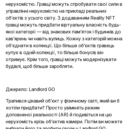
нерухомістю. Гравці можуть спробувати свої сили в
управлінні нерухомістю на прикладі реальних
об’єктів з усього світу. З додаванням Reality NFT
гравці можуть придбати віртуальну власність будь-
якої категорії — від знакових пам’яток і будинків до
кав’ярень чи навіть вулиць. Кожну з категорій можна
об’єднати в колекції. Що більше об’єктів гравець
купує в одній колекції, то більше бонусів він
отримує. Крім того, гравці можуть модернізувати
будівлі, щоб більше заробляти.
Джерело: Landlord GO
Трапився цікавий об’єкт у фізичному світі, який ви б
хотіли придбати? Просто увімкніть режим
доповненої реальності (AR) й подивіться на цю
нерухомість крізь об’єктив камери. Потім ви можете
вибрати його та зробити своїм у
Landlord GO
.