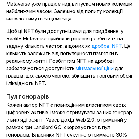
Metaverse уже працює над випуском нових колекцій
найближчим часом. Залежно від попиту колекції
випускатимуться щомісяця.
Щоб ці NFT були доступнішими для придбання, у
Reality Metaverse прийняли рішення розбити їх на
задану кількість часток, відомих як
дробові NFT
. Ця
кількість залежить від популярності пам’ятки в
реальному житті. Розбиттям NFT на дробові
забезпечується доступність
мінімальної ціни
для
гравців, що, своєю чергою, збільшить торговий обсяг
і ліквідність NFT.
Пул гонорарів
Кожен автор NFT є повноцінним власником своїх
цифрових активів і може отримувати за них гонорар
у вигляді роялті. Увесь дохід Web 2.0, отриманий у
рамках гри
Landlord GO
, скеровується в пул
гонорарів. Власники NFT сукупно отримують 30%