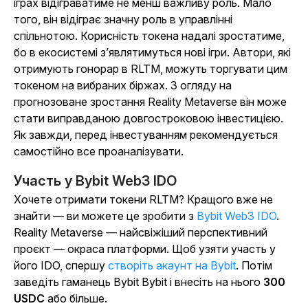
іграх відіграватиме не менш важливу роль. Мало
того, він відіграє значну роль в управлінні
спільнотою. Корисність токена надалі зростатиме,
бо в екосистемі з’являтимуться нові ігри. Автори, які
отримують гонорар в RLTM, можуть торгувати цим
токеном на вибраних біржах. З огляду на
прогнозоване зростання Reality Metaverse він може
стати виправданою довгостроковою інвестицією.
Як завжди, перед інвестуванням рекомендується
самостійно все проаналізувати.
Участь у Bybit Web3 IDO
Хочете отримати токени RLTM? Кращого вже не
знайти — ви можете це зробити з
Bybit Web3 IDO
.
Reality Metaverse — найсвіжіший перспективний
проєкт — окраса платформи. Щоб узяти участь у
його IDO, спершу
створіть акаунт на Bybit
. Потім
заведіть гаманець Bybit Bybit і внесіть на нього
300
USDC
або більше.