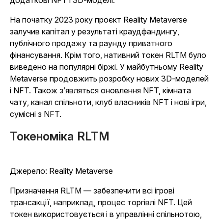
додаткові NFT і 3D-моделі.
На початку 2023 року проєкт Reality Metaverse
залучив капітал у результаті краудфандингу,
публічного продажу та раунду приватного
фінансування. Крім того, нативний токен RLTM було
виведено на популярні біржі. У майбутньому Reality
Metaverse продовжить розробку нових 3D-моделей
і NFT. Також з’являться оновлення NFT, кімната
чату, канал спільноти, клуб власників NFT і нові ігри,
сумісні з NFT.
Токеноміка RLTM
Джерело: Reality Metaverse
Призначення RLTM — забезпечити всі ігрові
трансакції, наприклад, процес торгівлі NFT. Цей
токен використовується і в управлінні спільнотою,