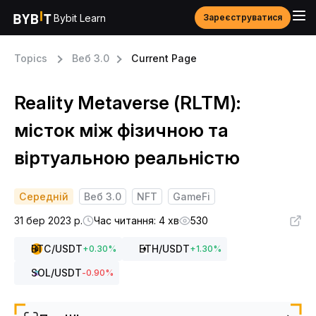
Bybit Learn
Зареєструватися
Topics
Веб 3.0
Current Page
Reality Metaverse (RLTM):
місток між фізичною та
віртуальною реальністю
Середній
Веб 3.0
NFT
GameFi
31 бер 2023 р.
Час читання: 4 хв
530
BTC
/USDT
ETH
/USDT
+
0.30
%
+
1.30
%
SOL
/USDT
-0.90
%