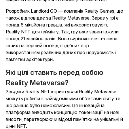
Розробник
Landlord GO
— компанія Reality Games, що
також відповідає за Reality Metaverse. Зараз у грі є
понад 6 мільйонів гравців, які використовують
Reality NFT для геймінгу. Так, гру вже завантажили
понад 21 мільйон разів. Вона вирізняється з-поміж
інших на перший погляд подібних ігор
використанням реальних даних про нерухомість і
пам’ятки архітектури.
Які цілі ставить перед собою
Reality Metaverse?
Завдяки Reality NFT користувачі Reality Metaverse
можуть робити з найвідомішими об’єктами світу те,
що раніше було неможливим. Ця інноваційна
платформа виводить концепцію токенізації на нові
висоти, перетворюючи відомі пам’ятки на унікальні й
цінні NFT.