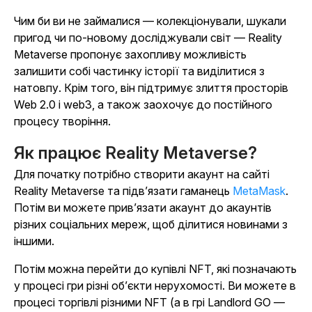
Чим би ви не займалися — колекціонували, шукали
пригод чи по-новому досліджували світ — Reality
Metaverse пропонує захопливу можливість
залишити собі частинку історії та виділитися з
натовпу. Крім того, він підтримує злиття просторів
Web 2.0 і web3, а також заохочує до постійного
процесу творіння.
Як працює Reality Metaverse?
Для початку потрібно створити акаунт на сайті
Reality Metaverse та підв’язати гаманець
MetaMask
.
Потім ви можете прив’язати акаунт до акаунтів
різних соціальних мереж, щоб ділитися новинами з
іншими.
Потім можна перейти до купівлі NFT, які позначають
у процесі гри різні об’єкти нерухомості. Ви можете в
процесі торгівлі різними NFT (а в грі
Landlord GO
—