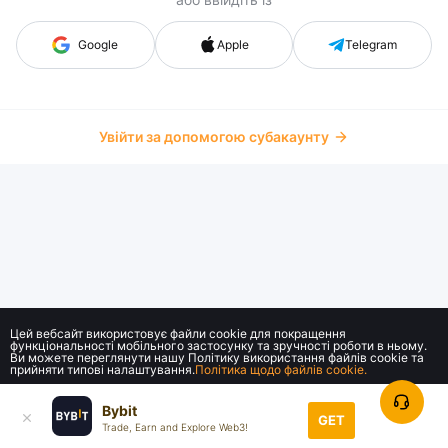
Google
Apple
Telegram
Увійти за допомогою субакаунту
Цей вебсайт використовує файли cookie для покращення
функціональності мобільного застосунку та зручності роботи в ньому.
Ви можете переглянути нашу Політику використання файлів cookie та
прийняти типові налаштування.
Політика щодо файлів cookie.
Bybit
Прийняти все
GET
Trade, Earn and Explore Web3!
© 2018-2026 Bybit.com. Усі права захищені.