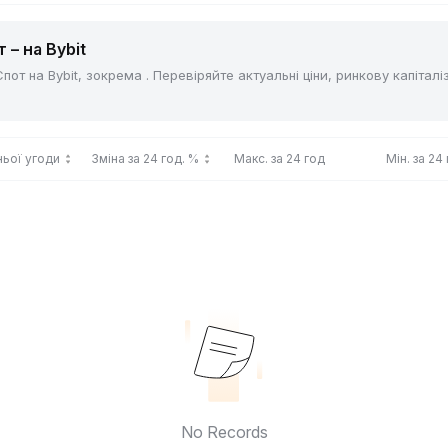
 – на Bybit
от на Bybit, зокрема . Перевіряйте актуальні ціни, ринкову капітал
ньої угоди
Зміна за 24 год. %
Макс. за 24 год
Мін. за 24
No Records