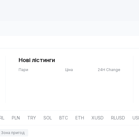
Нові лістинги
Пари
Ціна
24H Change
RL
PLN
TRY
SOL
BTC
ETH
XUSD
RLUSD
US
Зона пригод