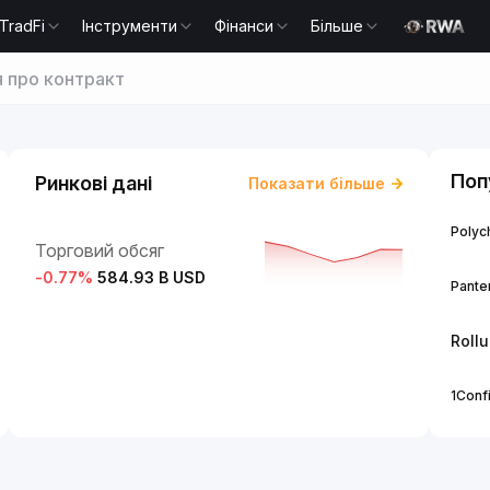
TradFi
Інструменти
Фінанси
Більше
я про контракт
Поп
Ринкові дані
Показати більше
Polych
Торговий обсяг
-0.77
%
584.93 B USD
Panter
Roll