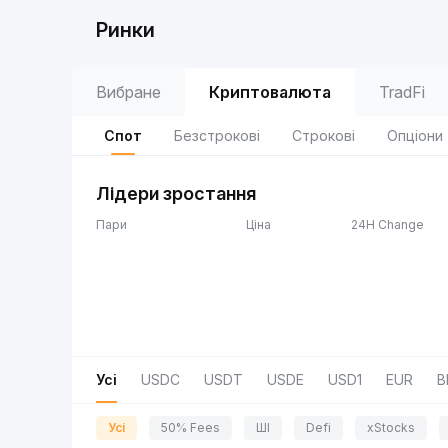
Ринки
Вибране
Криптовалюта
TradFi
Спот
Безстрокові
Строкові
Опціони
Лідери зростання
Пари
Ціна
24H Change
Усі
USDC
USDT
USDE
USD1
EUR
B
Усі
50% Fees
ШІ
Defi
xStocks