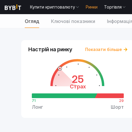
Купити криптовалюту
Ринки
Торгівля
Огляд
Ключові показники
Інформаці
Настрій на ринку
Показати більше
25
Страх
71
29
Лонг
Шорт