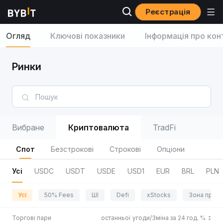
Реєстрація
Огляд
Ключові показники
Інформація про кон
Ринки
Вибране
Криптовалюта
TradFi
Спот
Безстрокові
Строкові
Опціони
Усі
USDC
USDT
USDE
USD1
EUR
BRL
PLN
Усі
50% Fees
ШІ
Defi
xStocks
Зона приг
Торгові пари
Ціна останньої угоди/Зміна за 24 год. %