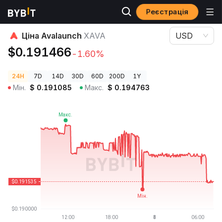
Реєстрація
Ціни криптовалют
Ціна Avalaunch XAVA
Ціна Avalaunch
XAVA
USD
$0.191466
-1.60%
24H
7D
14D
30D
60D
200D
1Y
Мін.
$
0.191085
Макс.
$
0.194763