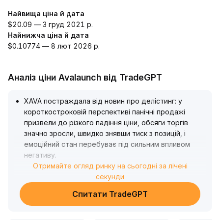
Найвища ціна й дата
$20.09 — 3 груд 2021 р.
Найнижча ціна й дата
$0.10774 — 8 лют 2026 р.
Аналіз ціни Avalaunch від TradeGPT
XAVA постраждала від новин про делістинг: у
короткостроковій перспективі панічні продажі
призвели до різкого падіння ціни, обсяги торгів
значно зросли, швидко знявши тиск з позицій, і
емоційний стан перебуває під сильним впливом
негативу
.
У середньостроковій та довгостроковій
Отримайте огляд ринку на сьогодні за лічені
перспективі з поступовим закриттям функцій
секунди
депозиту і зняття, ліквідність на ринку продовжує
Спитати TradeGPT
виснажуватися, середньодобові обсяги торгів
впали до кількох тисяч монет, бракує ефективної
підтримки покупців – очікується, що ціна