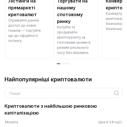
Лістинги на
Торгувати на
Конверт
премаркеті
нашому
криптов
Конвертуйт
критовалют
спотовому
криптовалю
Отримайте ранній
ринку
безплатно —
доступ до нових
Купуйте та
безпечно й 
токенів — торгуйте
продавайте
ще до офіційного
криптовалюту за
лістингу.
спотовими цінами в
режимі реального
часу без затримок.
Найпопулярніші криптовалюти
Пошук
Криптовалюти з найбільшою ринковою
капіталізацією
Монета
Ціна й 24год%