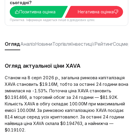
сьогодні?
Позитивна оцінка
Негативна оцінка
Примітка. Інформація надається лише в довідкових цілях.
Огляд
Аналіз
Новини
Торгівля
Інвестиції
Рейтинг
Соцмере
Огляд актуальної ціни XAVA
Станом на 8 серп 2026 р., загальна ринкова капіталізація
XAVA становить $19.16M, тобто за останні 24 години вона
змінилася на -1.53%. Поточна ціна XAVA становить
$0.191466, а торговий обсяг за 24 години — $81.92K.
Кількість XAVA в обігу складає 100.00M при максимальній
емісії 100.00M. За ринковою капіталізацією XAVA посідає
814 місце серед усіх криптовалют. За останні 24 години
найвища ціна XAVA склала $0.194763, а найнижча —
$0.19102.