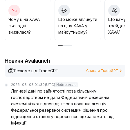
продовжить перебувати у слабкому діапазоні
близько 0,19 долара, а ймовірність повернення в
зону понад 0,28 долара до делістингу дуже низька
.
Чому ціна XAVA
Що може вплинути
Що кажут
Рекомендується не ризикувати ліквідністю
сьогодні
на ціну XAVA у
трейдери 
бездумно, а для обачних інвесторів — рішуче
знизилася?
майбутньому?
XAVA?
закрити позиції та уникати цих активів
.
Новини Avalaunch
Резюме від TradeGPT
Спитати TradeGPT
2026-08-08 01:39
(UTC)
Нейтрально
Липневі дані по зайнятості поза сільським
господарством не дали Федеральній резервній
системі чіткої відповіді; «Нова новинна агенція
Федеральної резервної системи»: рішення про
підвищення ставок у вересні все ще залежить від
інфляції.