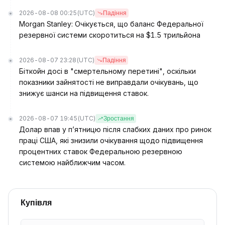
2026-08-08 00:25
(UTC)
Падіння
Morgan Stanley: Очікується, що баланс Федеральної
резервної системи скоротиться на $1.5 трильйона
2026-08-07 23:28
(UTC)
Падіння
Біткойн досі в "смертельному перетині", оскільки
показники зайнятості не виправдали очікувань, що
знижує шанси на підвищення ставок.
2026-08-07 19:45
(UTC)
Зростання
Долар впав у п’ятницю після слабких даних про ринок
праці США, які знизили очікування щодо підвищення
процентних ставок Федеральною резервною
системою найближчим часом.
Купівля