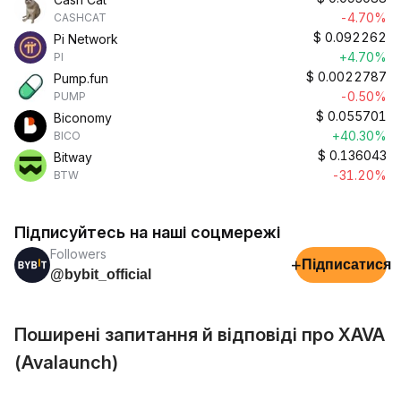
-4.70%
CASHCAT
$
0.092262
Pi Network
+4.70%
PI
$
0.0022787
Pump.fun
-0.50%
PUMP
$
0.055701
Biconomy
+40.30%
BICO
$
0.136043
Bitway
-31.20%
BTW
Підписуйтесь на наші соцмережі
Followers
+
Підписатися
@bybit_official
Поширені запитання й відповіді про XAVA
(Avalaunch)