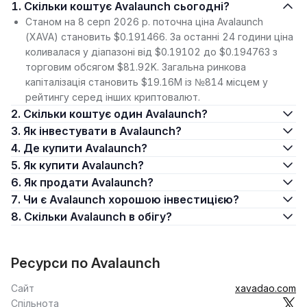
1. Скільки коштує Avalaunch сьогодні?
Станом на 8 серп 2026 р. поточна ціна Avalaunch
(XAVA) становить $0.191466. За останні 24 години ціна
коливалася у діапазоні від $0.19102 до $0.194763 з
торговим обсягом $81.92K. Загальна ринкова
капіталізація становить $19.16M із №814 місцем у
рейтингу серед інших криптовалют.
2. Скільки коштує один Avalaunch?
3. Як інвестувати в Avalaunch?
4. Де купити Avalaunch?
5. Як купити Avalaunch?
6. Як продати Avalaunch?
7. Чи є Avalaunch хорошою інвестицією?
8. Скільки Avalaunch в обігу?
Ресурси по Avalaunch
Сайт
xavadao.com
Спільнота