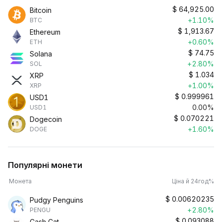
$
64,925.00
Bitcoin
+1.10%
BTC
$
1,913.67
Ethereum
+0.60%
ETH
$
74.75
Solana
+2.80%
SOL
$
1.034
XRP
+1.00%
XRP
$
0.999961
USD1
0.00%
USD1
$
0.070221
Dogecoin
+1.60%
DOGE
Популярні монети
Монета
Ціна й 24год%
$
0.00620235
Pudgy Penguins
+2.80%
PENGU
$
0.093088
Cash Cat