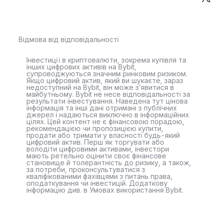
Відмова від відповідальності
Інвестиції в криптовалюти, зокрема купівля та
інших цифрових активів на Bybit,
супроводжуються значним ринковим ризиком.
Якщо цифровий актив, який ви шукаєте, зараз
недоступний на Bybit, він може з’явитися в
майбутньому. Bybit не несе відповідальності за
результати інвестування. Наведена тут цінова
інформація та інші дані отримані з публічних
джерел і надаються виключно в інформаційних
цілях. Цей контент не є фінансовою порадою,
рекомендацією чи пропозицією купити,
продати або тримати у власності будь-який
цифровий актив. Перш як торгувати або
володіти цифровими активами, інвестори
мають ретельно оцінити своє фінансове
становище й толерантність до ризику, а також,
за потреби, проконсультуватися з
кваліфікованими фахівцями з питань права,
оподаткування чи інвестицій. Додаткову
інформацію див. в Умовах використання Bybit.