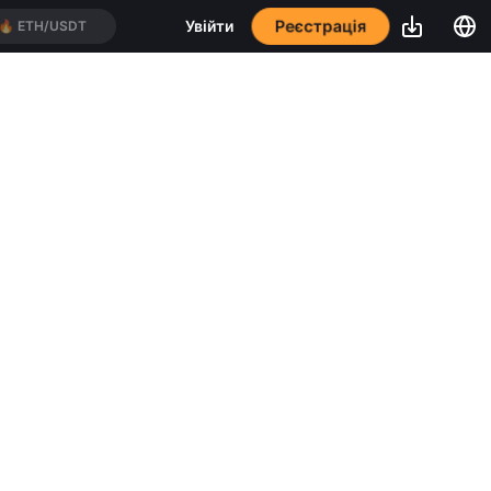
Реєстрація
Увійти
🔥
ETH/USDT