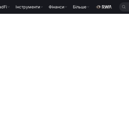
adFi
Інструменти
Фінанси
Більше