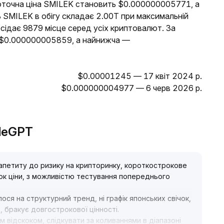
Поточна ціна SMILEK становить $0.000000005771, а
ь SMILEK в обігу складає 2.00T при максимальній
осідає 9879 місце серед усіх криптовалют. За
а $0.000000005859, а найнижча —
$0.00001245 — 17 квіт 2024 р.
$0.000000004977 — 6 черв 2026 р.
adeGPT
 апетиту до ризику на крипторинку, короткострокове
ок ціни, з можливістю тестування попереднього
ся на структурний тренд, ні графік японських свічок,
 бракує довгострокової цінності
.
відскоком, слідкувати за коливаннями в діапазоні