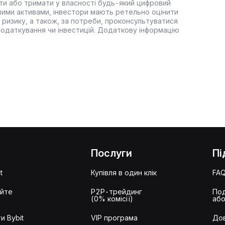
ти або тримати у власності будь-який цифровий
вими активами, інвестори мають ретельно оцінити
 ризику, а також, за потреби, проконсультуватися
оподаткування чи інвестицій. Додаткову інформацію
Послуги
Пі
t
Купівля в один клік
FA
айте
P2P-трейдинг
Под
(0% комісії)
або
и Bybit
VIP програма
Дов