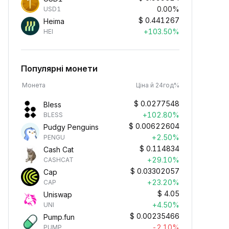
0.00%
USD1
$
0.441267
Heima
+103.50%
HEI
Популярні монети
Монета
Ціна й 24год%
$
0.0277548
Bless
+102.80%
BLESS
$
0.00622604
Pudgy Penguins
+2.50%
PENGU
$
0.114834
Cash Cat
+29.10%
CASHCAT
$
0.03302057
Cap
+23.20%
CAP
$
4.05
Uniswap
+4.50%
UNI
$
0.00235466
Pump.fun
-2.10%
PUMP