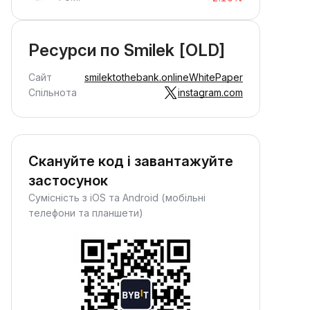
Ресурси по Smilek [OLD]
Сайт
smilektothebank.online
WhitePaper
Спільнота
instagram.com
Скануйте код і завантажуйте
застосунок
Сумісність з iOS та Android (мобільні
телефони та планшети)