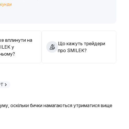
екунди
it і stop-loss
.
середження угод, варто обережно уникати ризику
е вплинути на
Що кажуть трейдери
ILEK у
про SMILEK?
ньому?
PT
уму, оскільки бички намагаються утриматися вище