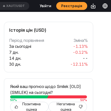
Реєстрація
Увійти
🔥
XAUUSDT
Історія цін (USD)
Період порівняння
Зміна%
За сьогодні
-1.13%
7 дн.
-0.12%
14 дн.
--
30 дн.
-12.11%
Який ваш прогноз щодо Smilek [OLD]
(SMILEK) на сьогодні?
50
%
50
%
Позитивна
Негативна
оцінка
оцінка