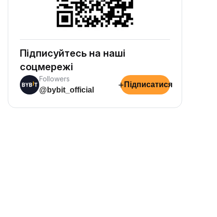
Підписуйтесь на наші
соцмережі
Followers
+
Підписатися
@bybit_official