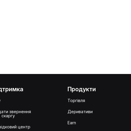
дтримка
Продукти
Q
Торгівля
ати звернення
Деривативи
 скаргу
Earn
ідковий центр