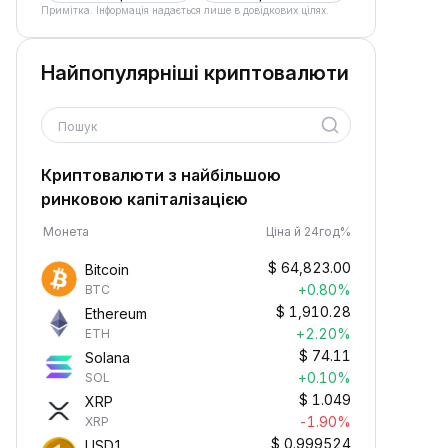
Примітка. Інформація надається лише в довідкових цілях.
Найпопулярніші криптовалюти
Пошук
Криптовалюти з найбільшою
ринковою капіталізацією
Монета
Ціна й 24год%
$
64,823.00
Bitcoin
+0.80%
BTC
$
1,910.28
Ethereum
+2.20%
ETH
$
74.11
Solana
+0.10%
SOL
$
1.049
XRP
-1.90%
XRP
$
0.999524
USD1