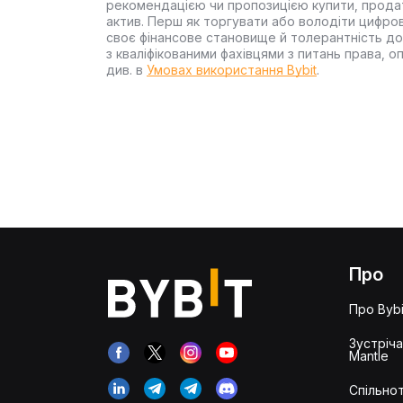
рекомендацією чи пропозицією купити, прода
актив. Перш як торгувати або володіти цифро
своє фінансове становище й толерантність до
з кваліфікованими фахівцями з питань права, 
див. в
Умовах використання Bybit
.
Про
Про Bybi
Зустріч
Mantle
Спільнот