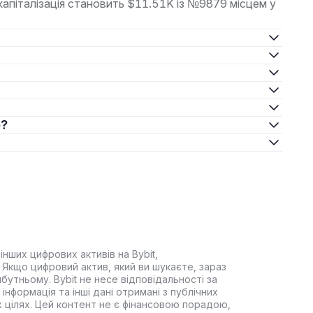
капіталізація становить $11.51K із №9879 місцем у
ю?
інших цифрових активів на Bybit,
Якщо цифровий актив, який ви шукаєте, зараз
йбутньому. Bybit не несе відповідальності за
інформація та інші дані отримані з публічних
 цілях. Цей контент не є фінансовою порадою,