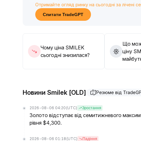
Отримайте огляд ринку на сьогодні за лічені с
3%-5%, чітко дотримуватися стратегій take-prof
Якщо ціна не втримується у ключовій зоні зо
Спитати TradeGPT
зниження
.
Що мож
Чому ціна SMILEK
ціну SM
сьогодні знизилася?
майбут
Новини Smilek [OLD]
Резюме від TradeG
2026-08-06 04:20
(UTC)
Зростання
Золото відступає від семитижневого максим
рівня $4,300.
2026-08-06 01:18
(UTC)
Падіння