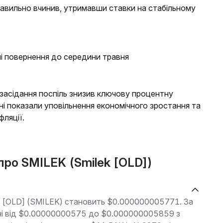
равильно вчинив, утримавши ставки на стабільному
ні повернення до середини травня
 засідання поспіль знизив ключову процентну
дані показали уповільнення економічного зростання та
фляції.
 про SMILEK (Smilek [OLD])
ek [OLD] (SMILEK) становить $0.000000005771. За
зоні від $0.00000000575 до $0.000000005859 з