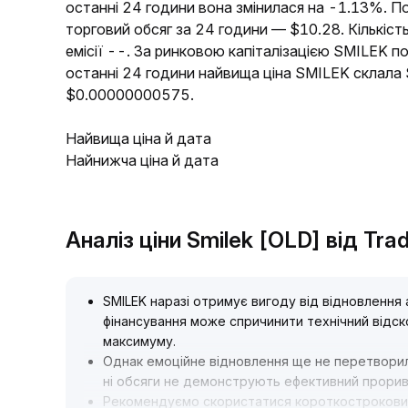
останні 24 години вона змінилася на -1.13%. 
торговий обсяг за 24 години — $10.28. Кількіст
емісії --. За ринковою капіталізацією SMILEK п
останні 24 години найвища ціна SMILEK склал
$0.00000000575.
Найвища ціна й дата
Найнижча ціна й дата
Аналіз ціни Smilek [OLD] від Tr
SMILEK наразі отримує вигоду від відновлення
фінансування може спричинити технічний відск
максимуму
.
Однак емоційне відновлення ще не перетворило
ні обсяги не демонструють ефективний прорив,
Рекомендуємо скористатися короткостроковим 