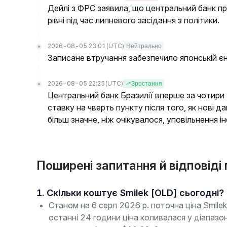
Дейлі з ФРС заявила, що центральний банк п
рівні під час липневого засідання з політики.
2026-08-05 23:01
(UTC)
Нейтрально
Записане втручання забезпечило японській є
2026-08-05 22:25
(UTC)
Зростання
Центральний банк Бразилії вперше за чотири
ставку на чверть пункту після того, як нові 
більш значне, ніж очікувалося, уповільнення ін
Поширені запитання й відповіді
1. Скільки коштує Smilek [OLD] сьогодні?
Станом на 6 серп 2026 р. поточна ціна Smil
останні 24 години ціна коливалася у діапа