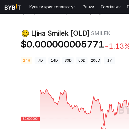
Купити криптовалюту
Ринки
Торгівля
T
Ціни криптовалют
Ціна Smilek [OLD] SMILEK
Ціна Smilek [OLD]
SMILEK
$0.000000005771
-1.13
24H
7D
14D
30D
60D
200D
1Y