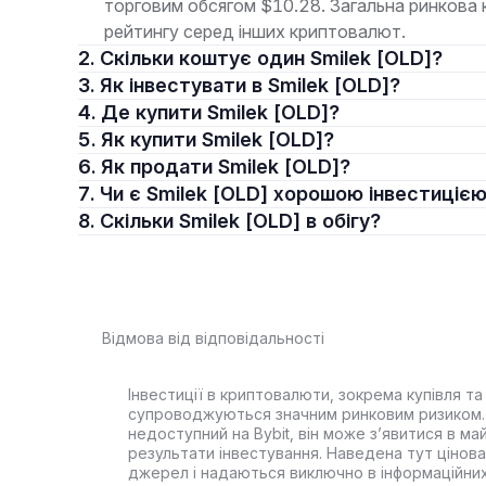
торговим обсягом $10.28. Загальна ринкова 
рейтингу серед інших криптовалют.
2. Скільки коштує один Smilek [OLD]?
3. Як інвестувати в Smilek [OLD]?
4. Де купити Smilek [OLD]?
5. Як купити Smilek [OLD]?
6. Як продати Smilek [OLD]?
7. Чи є Smilek [OLD] хорошою інвестиціє
8. Скільки Smilek [OLD] в обігу?
Відмова від відповідальності
Інвестиції в криптовалюти, зокрема купівля та 
супроводжуються значним ринковим ризиком. 
недоступний на Bybit, він може з’явитися в ма
результати інвестування. Наведена тут цінова 
джерел і надаються виключно в інформаційних