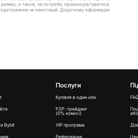
 ризику, а також, за потреби, проконсультуватися
оподаткування чи інвестицій. Додаткову інформацію
Послуги
Пі
t
Купівля в один клік
FA
айте
P2P-трейдинг
Под
(0% комісії)
або
и Bybit
VIP програма
Дов
ення
Реферальна
Цен