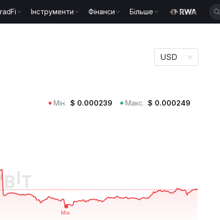
radFi
Інструменти
Фінанси
Більше
USD
Мін.
$
0.000239
Макс.
$
0.000249