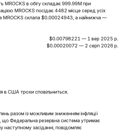
сть MROCKS в обігу складає 999.99M при
лізацією MROCKS посідає 4482 місце серед усіх
іна MROCKS склала $0.00024943, а найнижча —
$0.00798221 — 1 вер 2025 р.
$0.00020072 — 2 серп 2026 р.
ія в США трохи сповільниться.
ипень разом із можливим зниженням інфляції
, що Федеральна резервна система утримає
му наступному засіданні, повідомляє