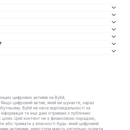
?
інших цифрових активів на Bybit,
Якщо цифровий актив, який ви шукаєте, зараз
йбутньому. Bybit не несе відповідальності за
інформація та інші дані отримані з публічних
 цілях. Цей контент не є фінансовою порадою,
ти або тримати у власності будь-який цифровий
вими активами, інвестори мають ретельно оцінити