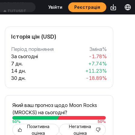
Реєстрація
Увійти
🔥
TUTUSDT
Історія цін (USD)
Період порівняння
Зміна%
За сьогодні
-1.78%
7 дн.
+7.74%
14 дн.
+11.23%
30 дн.
-18.89%
Який ваш прогноз щодо Moon Rocks
(MROCKS) на сьогодні?
50
%
50
%
Позитивна
Негативна
оцінка
оцінка