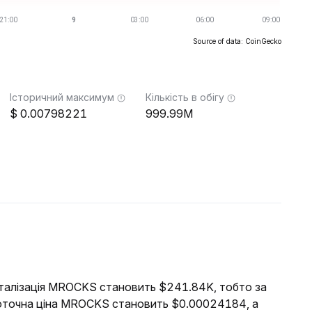
Source of data: CoinGecko
Історичний максимум
Кількість в обігу
0.00798221
999.99M
піталізація MROCKS становить $241.84K, тобто за
Поточна ціна MROCKS становить $0.00024184, а