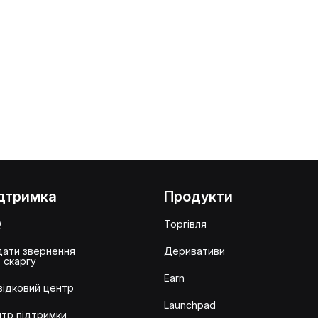
дтримка
Продукти
Q
Торгівля
ати звернення
Деривативи
 скаргу
Earn
ідковий центр
Launchpad
тр підтримки