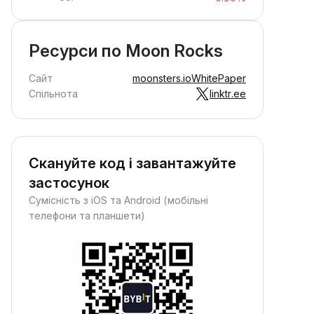
Ресурси по Moon Rocks
Сайт
moonsters.io
WhitePaper
Спільнота
linktr.ee
Скануйте код і завантажуйте
застосунок
Сумісність з iOS та Android (мобільні
телефони та планшети)