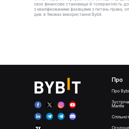
своє фінансове становище й толерантність до
з кваліфікованими фахівцями з питань права, 
див. в Умовах використання Bybit.
Про
Про Bybi
Зустріч
Mantle
Спільнот
Оголош