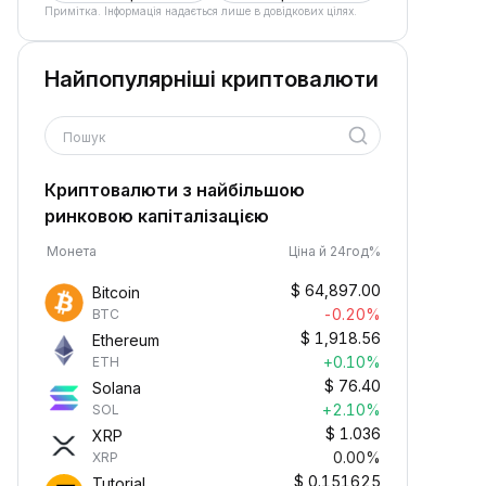
Примітка. Інформація надається лише в довідкових цілях.
Найпопулярніші криптовалюти
Пошук
Криптовалюти з найбільшою
ринковою капіталізацією
Монета
Ціна й 24год%
$
64,897.00
Bitcoin
-0.20%
BTC
$
1,918.56
Ethereum
+0.10%
ETH
$
76.40
Solana
+2.10%
SOL
$
1.036
XRP
0.00%
XRP
$
0.151625
Tutorial