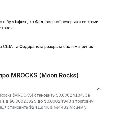
отьбу з інфляцією Федеральної резервної системи
ставок
 США та Федеральна резервна система, ринок
і про MROCKS (Moon Rocks)
n Rocks (MROCKS) становить $0.00024184. За
оні від $0.00023925 до $0.00024943 з торговим
зація становить $241.84K із №4482 місцем у