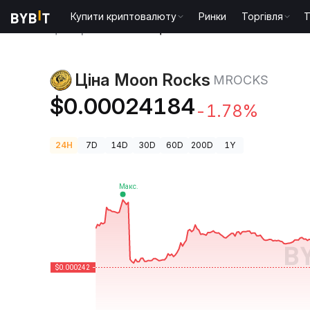
Купити криптовалюту
Ринки
Торгівля
T
Ціни криптовалют
Ціна Moon Rocks MROCKS
Ціна Moon Rocks
MROCKS
$0.00024184
-1.78%
24H
7D
14D
30D
60D
200D
1Y