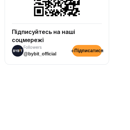
Підписуйтесь на наші
соцмережі
Followers
+
Підписатися
@bybit_official