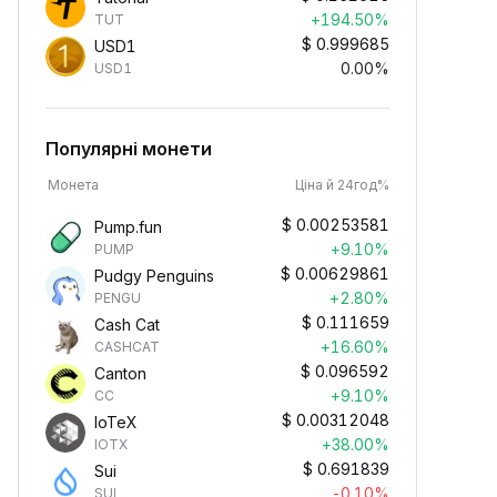
+194.50%
TUT
$
0.999685
USD1
0.00%
USD1
Популярні монети
Монета
Ціна й 24год%
$
0.00253581
Pump.fun
+9.10%
PUMP
$
0.00629861
Pudgy Penguins
+2.80%
PENGU
$
0.111659
Cash Cat
+16.60%
CASHCAT
$
0.096592
Canton
+9.10%
CC
$
0.00312048
IoTeX
+38.00%
IOTX
$
0.691839
Sui
-0.10%
SUI