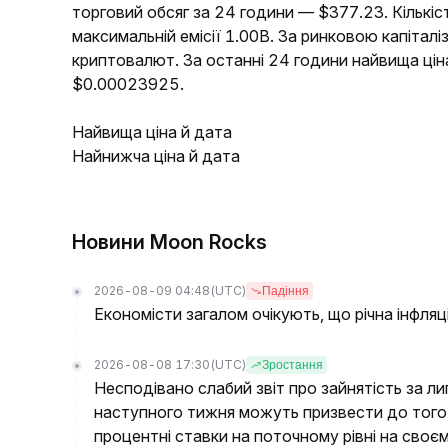
торговий обсяг за 24 години — $377.23. Кількі
максимальній емісії 1.00B. За ринковою капіта
криптовалют. За останні 24 години найвища ц
$0.00023925.
Найвища ціна й дата
Найнижча ціна й дата
Новини Moon Rocks
2026-08-09 04:48
(UTC)
Падіння
Економісти загалом очікують, що річна інфляц
2026-08-08 17:30
(UTC)
Зростання
Несподівано слабий звіт про зайнятість за л
наступного тижня можуть призвести до того
процентні ставки на поточному рівні на своє