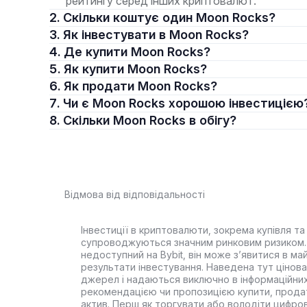
рейтингу серед інших криптовалют.
2. Скільки коштує один Moon Rocks?
3. Як інвестувати в Moon Rocks?
4. Де купити Moon Rocks?
5. Як купити Moon Rocks?
6. Як продати Moon Rocks?
7. Чи є Moon Rocks хорошою інвестицією
8. Скільки Moon Rocks в обігу?
Відмова від відповідальності
Інвестиції в криптовалюти, зокрема купівля та 
супроводжуються значним ринковим ризиком. 
недоступний на Bybit, він може з’явитися в ма
результати інвестування. Наведена тут цінова 
джерел і надаються виключно в інформаційних
рекомендацією чи пропозицією купити, прода
актив. Перш як торгувати або володіти цифро