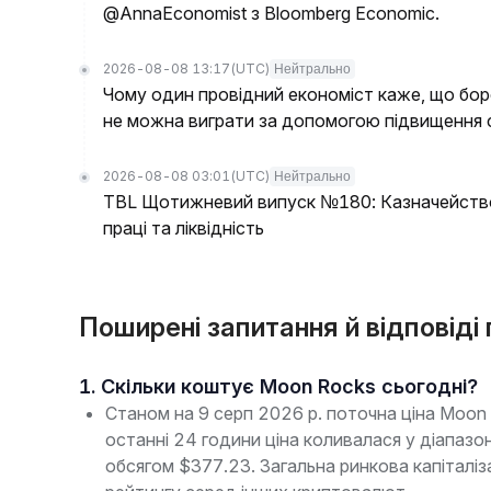
@AnnaEconomist з Bloomberg Economic.
2026-08-08 13:17
(UTC)
Нейтрально
Чому один провідний економіст каже, що бор
не можна виграти за допомогою підвищення 
2026-08-08 03:01
(UTC)
Нейтрально
TBL Щотижневий випуск №180: Казначейство
праці та ліквідність
Поширені запитання й відповід
1. Скільки коштує Moon Rocks сьогодні?
Станом на 9 серп 2026 р. поточна ціна Moo
останні 24 години ціна коливалася у діапаз
обсягом $377.23. Загальна ринкова капіталі