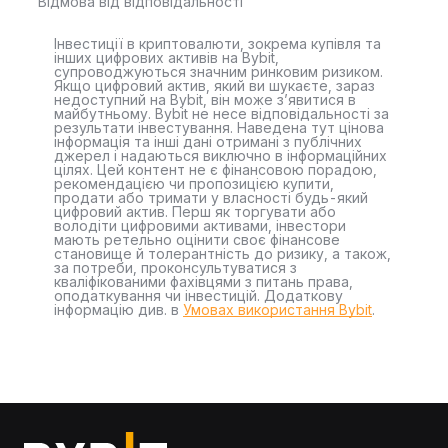
Відмова від відповідальності
Інвестиції в криптовалюти, зокрема купівля та
інших цифрових активів на Bybit,
супроводжуються значним ринковим ризиком.
Якщо цифровий актив, який ви шукаєте, зараз
недоступний на Bybit, він може з’явитися в
майбутньому. Bybit не несе відповідальності за
результати інвестування. Наведена тут цінова
інформація та інші дані отримані з публічних
джерел і надаються виключно в інформаційних
цілях. Цей контент не є фінансовою порадою,
рекомендацією чи пропозицією купити,
продати або тримати у власності будь-який
цифровий актив. Перш як торгувати або
володіти цифровими активами, інвестори
мають ретельно оцінити своє фінансове
становище й толерантність до ризику, а також,
за потреби, проконсультуватися з
кваліфікованими фахівцями з питань права,
оподаткування чи інвестицій. Додаткову
інформацію див. в
Умовах використання Bybit
.