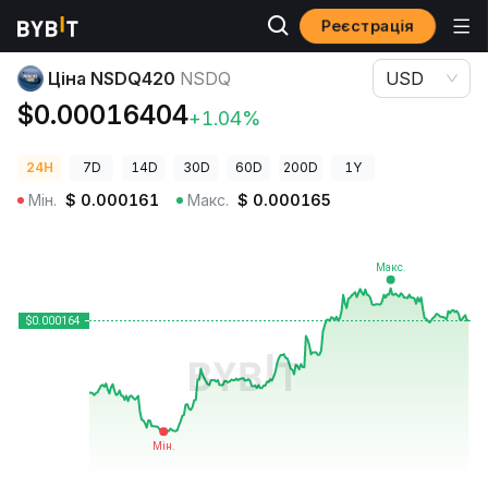
Реєстрація
Ціни криптовалют
Ціна NSDQ420 NSDQ
Ціна NSDQ420
NSDQ
USD
$0.00016404
+1.04%
24H
7D
14D
30D
60D
200D
1Y
Мін.
$
0.000161
Макс.
$
0.000165