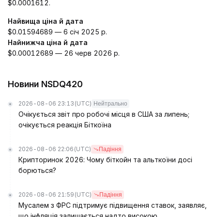
$0.0001612.
Найвища ціна й дата
$0.01594689 — 6 січ 2025 р.
Найнижча ціна й дата
$0.00012689 — 26 черв 2026 р.
Новини NSDQ420
2026-08-06 23:13
(UTC)
Нейтрально
Очікується звіт про робочі місця в США за липень;
очікується реакція Біткоїна
2026-08-06 22:06
(UTC)
Падіння
Крипторинок 2026: Чому біткойн та альткоїни досі
борються?
2026-08-06 21:59
(UTC)
Падіння
Мусалем з ФРС підтримує підвищення ставок, заявляє,
що інфляція залишається надто високою