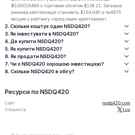
$0.00016486 з торговим обсягом $138.21. Загальна
ринкова капіталізація становить $164.04K із №4975
місцем у рейтингу серед інших криптовалют.
2. Скільки коштує один NSDQ420?
3. Як інвестувати в NSDQ420?
4. Де купити NSDQ420?
5. Як купити NSDQ420?
6. Як продати NSDQ420?
7. Чи є NSDQ420 хорошою інвестицією?
8. Скільки NSDQ420 в обігу?
Ресурси по NSDQ420
Сайт
nsdq420.com
Спільнота
t.co