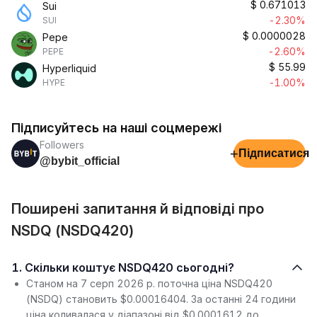
$
0.671013
Sui
-2.30%
SUI
$
0.0000028
Pepe
-2.60%
PEPE
$
55.99
Hyperliquid
-1.00%
HYPE
Підписуйтесь на наші соцмережі
Followers
+
Підписатися
@bybit_official
Поширені запитання й відповіді про
NSDQ (NSDQ420)
1. Скільки коштує NSDQ420 сьогодні?
Станом на 7 серп 2026 р. поточна ціна NSDQ420
(NSDQ) становить $0.00016404. За останні 24 години
ціна коливалася у діапазоні від $0.0001612 до