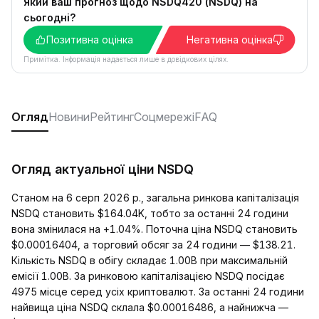
Який ваш прогноз щодо NSDQ420 (NSDQ) на
сьогодні?
Позитивна оцінка
Негативна оцінка
Примітка. Інформація надається лише в довідкових цілях.
Огляд
Новини
Рейтинг
Соцмережі
FAQ
Огляд актуальної ціни NSDQ
Станом на 6 серп 2026 р., загальна ринкова капіталізація
NSDQ становить $164.04K, тобто за останні 24 години
вона змінилася на +1.04%. Поточна ціна NSDQ становить
$0.00016404, а торговий обсяг за 24 години — $138.21.
Кількість NSDQ в обігу складає 1.00B при максимальній
емісії 1.00B. За ринковою капіталізацією NSDQ посідає
4975 місце серед усіх криптовалют. За останні 24 години
найвища ціна NSDQ склала $0.00016486, а найнижча —