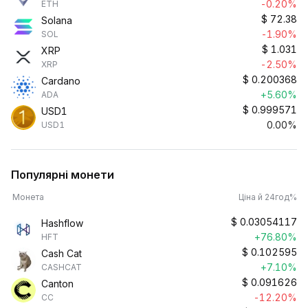
-0.20%
ETH
$
72.38
Solana
-1.90%
SOL
$
1.031
XRP
-2.50%
XRP
$
0.200368
Cardano
+5.60%
ADA
$
0.999571
USD1
0.00%
USD1
Популярні монети
Монета
Ціна й 24год%
$
0.03054117
Hashflow
+76.80%
HFT
$
0.102595
Cash Cat
+7.10%
CASHCAT
$
0.091626
Canton
-12.20%
CC