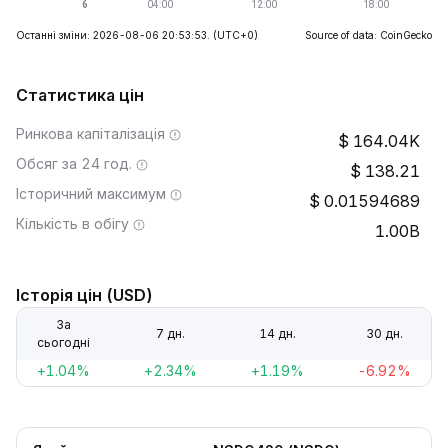
Останні зміни: 2026-08-06 20:53:53.
(UTC+0)
Source of data: CoinGecko
Статистика цін
Ринкова капіталізація
164.04K
Обсяг за 24 год.
138.21
Історичний максимум
0.01594689
Кількість в обігу
1.00B
Історія цін (USD)
За
7 дн.
14 дн.
30 дн.
сьогодні
+1.04%
+2.34%
+1.19%
-6.92%