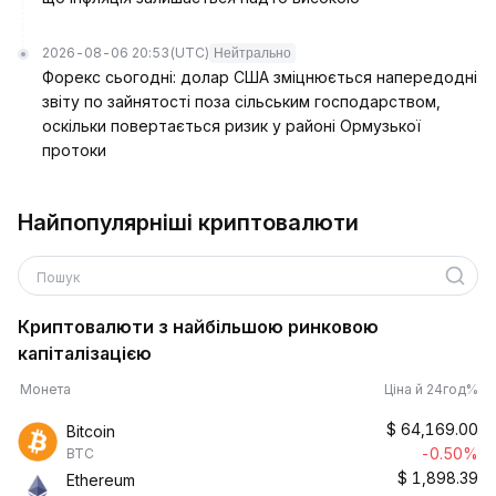
2026-08-06 20:53
(UTC)
Нейтрально
Форекс сьогодні: долар США зміцнюється напередодні
звіту по зайнятості поза сільським господарством,
оскільки повертається ризик у районі Ормузької
протоки
Найпопулярніші криптовалюти
Пошук
Криптовалюти з найбільшою ринковою
капіталізацією
Монета
Ціна й 24год%
$
64,169.00
Bitcoin
-0.50%
BTC
$
1,898.39
Ethereum