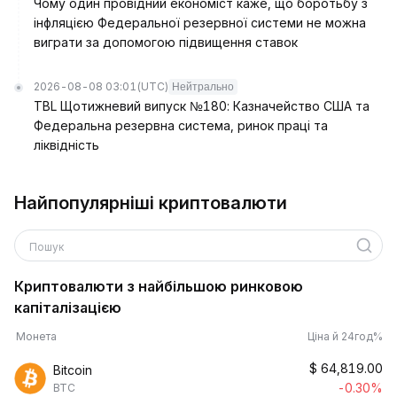
Чому один провідний економіст каже, що боротьбу з
інфляцією Федеральної резервної системи не можна
виграти за допомогою підвищення ставок
2026-08-08 03:01
(UTC)
Нейтрально
TBL Щотижневий випуск №180: Казначейство США та
Федеральна резервна система, ринок праці та
ліквідність
Найпопулярніші криптовалюти
Пошук
Криптовалюти з найбільшою ринковою
капіталізацією
Монета
Ціна й 24год%
$
64,819.00
Bitcoin
-0.30%
BTC