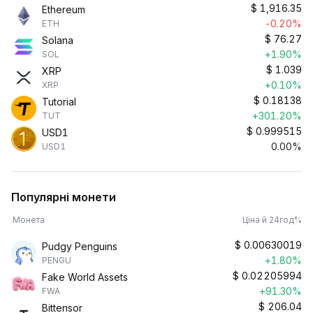
$
1,916.35
Ethereum
-0.20%
ETH
$
76.27
Solana
+1.90%
SOL
$
1.039
XRP
+0.10%
XRP
$
0.18138
Tutorial
+301.20%
TUT
$
0.999515
USD1
0.00%
USD1
Популярні монети
Монета
Ціна й 24год%
$
0.00630019
Pudgy Penguins
+1.80%
PENGU
$
0.02205994
Fake World Assets
+91.30%
FWA
$
206.04
Bittensor