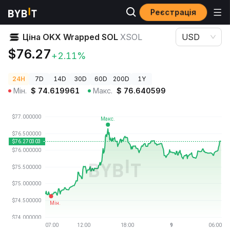
Реєстрація
Ціни криптовалют
Ціна OKX Wrapped SOL XSOL
Ціна OKX Wrapped SOL
XSOL
USD
$76.27
+2.11%
24H
7D
14D
30D
60D
200D
1Y
Мін.
$
74.619961
Макс.
$
76.640599