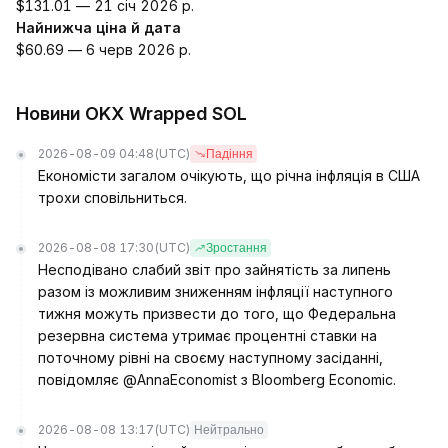
$131.01 — 21 січ 2026 р.
Найнижча ціна й дата
$60.69 — 6 черв 2026 р.
Новини OKX Wrapped SOL
2026-08-09 04:48
(UTC)
Падіння
Економісти загалом очікують, що річна інфляція в США
трохи сповільниться.
2026-08-08 17:30
(UTC)
Зростання
Несподівано слабий звіт про зайнятість за липень
разом із можливим зниженням інфляції наступного
тижня можуть призвести до того, що Федеральна
резервна система утримає процентні ставки на
поточному рівні на своєму наступному засіданні,
повідомляє @AnnaEconomist з Bloomberg Economic.
2026-08-08 13:17
(UTC)
Нейтрально