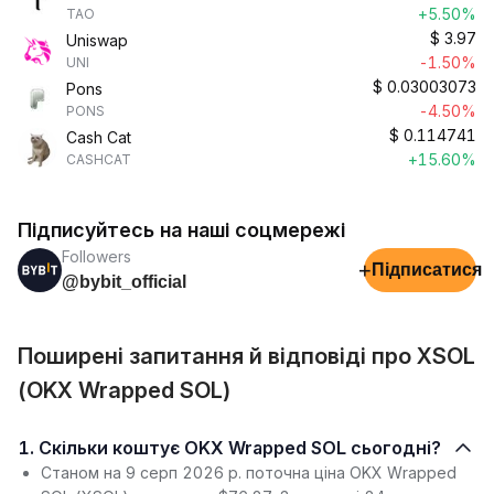
+5.50%
TAO
$
3.97
Uniswap
-1.50%
UNI
$
0.03003073
Pons
-4.50%
PONS
$
0.114741
Cash Cat
+15.60%
CASHCAT
Підписуйтесь на наші соцмережі
Followers
+
Підписатися
@bybit_official
Поширені запитання й відповіді про XSOL
(OKX Wrapped SOL)
1. Скільки коштує OKX Wrapped SOL сьогодні?
Станом на 9 серп 2026 р. поточна ціна OKX Wrapped