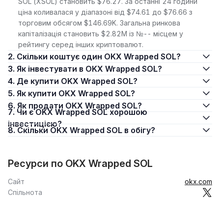
SOL (XSOL) становить $76.27. За останні 24 години
ціна коливалася у діапазоні від $74.61 до $76.66 з
торговим обсягом $146.69K. Загальна ринкова
капіталізація становить $2.82M із №-- місцем у
рейтингу серед інших криптовалют.
2. Скільки коштує один OKX Wrapped SOL?
3. Як інвестувати в OKX Wrapped SOL?
4. Де купити OKX Wrapped SOL?
5. Як купити OKX Wrapped SOL?
6. Як продати OKX Wrapped SOL?
7. Чи є OKX Wrapped SOL хорошою
інвестицією?
8. Скільки OKX Wrapped SOL в обігу?
Ресурси по OKX Wrapped SOL
Сайт
okx.com
Спільнота