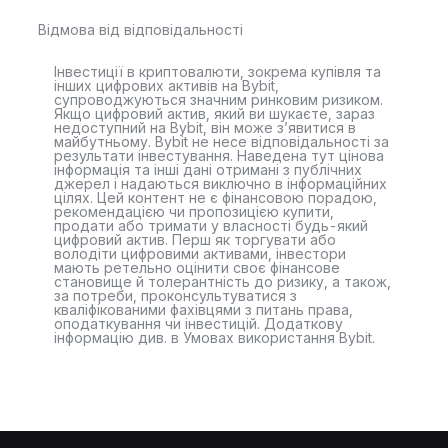
Відмова від відповідальності
Інвестиції в криптовалюти, зокрема купівля та
інших цифрових активів на Bybit,
супроводжуються значним ринковим ризиком.
Якщо цифровий актив, який ви шукаєте, зараз
недоступний на Bybit, він може з’явитися в
майбутньому. Bybit не несе відповідальності за
результати інвестування. Наведена тут цінова
інформація та інші дані отримані з публічних
джерел і надаються виключно в інформаційних
цілях. Цей контент не є фінансовою порадою,
рекомендацією чи пропозицією купити,
продати або тримати у власності будь-який
цифровий актив. Перш як торгувати або
володіти цифровими активами, інвестори
мають ретельно оцінити своє фінансове
становище й толерантність до ризику, а також,
за потреби, проконсультуватися з
кваліфікованими фахівцями з питань права,
оподаткування чи інвестицій. Додаткову
інформацію див. в Умовах використання Bybit.