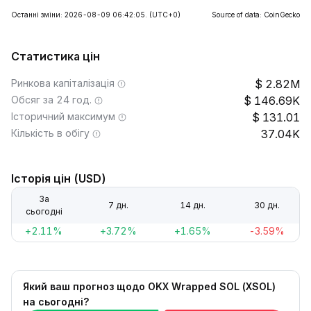
Останні зміни: 2026-08-09 06:42:05.
(UTC+0)
Source of data: CoinGecko
Статистика цін
Ринкова капіталізація
2.82M
Обсяг за 24 год.
146.69K
Історичний максимум
131.01
Кількість в обігу
37.04K
Історія цін (USD)
За
7 дн.
14 дн.
30 дн.
сьогодні
+2.11%
+3.72%
+1.65%
-3.59%
Який ваш прогноз щодо OKX Wrapped SOL (XSOL)
на сьогодні?