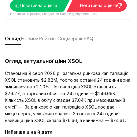
Позитивна оцінка
Негативна оцінка
Примітка. Інформація надається лише в довідкових цілях.
Огляд
Новини
Рейтинг
Соцмережі
FAQ
Огляд актуальної ціни XSOL
Станом на 9 серп 2026 р., загальна ринкова капіталізація
XSOL становить $2.82M, тобто за останні 24 години вона
змінилася на +2.10%. Поточна ціна XSOL становить
$76.27, а торговий обсяг за 24 години — $146.69K.
Кількість XSOL в обігу складає 37.04K при максимальній
емісії --. За ринковою капіталізацією XSOL посідає --
місце серед усіх криптовалют. За останні 24 години
найвища ціна XSOL склала $76.66, а найнижча — $74.61.
Найвища ціна й дата