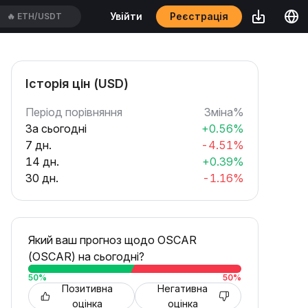
Реєстрація
Увійти
🔥
ETH/USDT
Історія цін (USD)
Період порівняння
Зміна%
За сьогодні
+0.56%
7 дн.
-4.51%
14 дн.
+0.39%
30 дн.
-1.16%
Який ваш прогноз щодо OSCAR
(OSCAR) на сьогодні?
50
%
50
%
Позитивна
Негативна
оцінка
оцінка