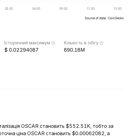
Source of data: CoinGecko
Історичний максимум
Кількість в обігу
0.02294087
890.18M
піталізація OSCAR становить $552.51K, тобто за
Поточна ціна OSCAR становить $0.00062082, а