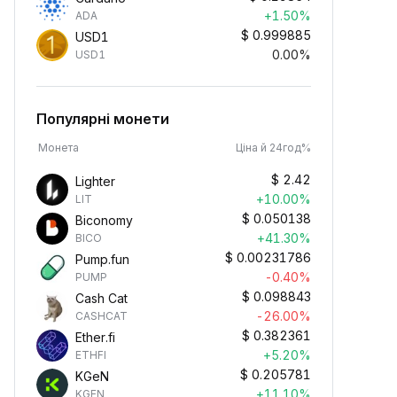
+1.50%
ADA
$
0.999885
USD1
0.00%
USD1
Популярні монети
Монета
Ціна й 24год%
$
2.42
Lighter
+10.00%
LIT
$
0.050138
Biconomy
+41.30%
BICO
$
0.00231786
Pump.fun
-0.40%
PUMP
$
0.098843
Cash Cat
-26.00%
CASHCAT
$
0.382361
Ether.fi
+5.20%
ETHFI
$
0.205781
KGeN
+11.10%
KGEN