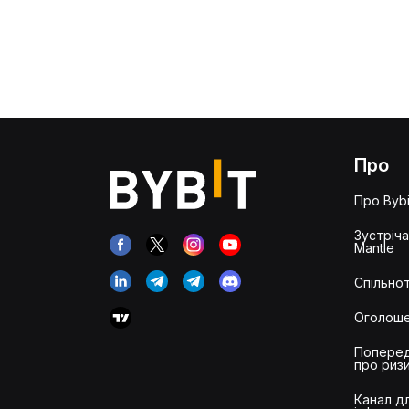
Про
Про Bybi
Зустріч
Mantle
Спільнот
Оголош
Попере
про риз
Канал д