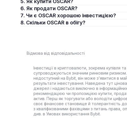
5. Як купити OSCAR?
6. Як продати OSCAR?
7. Чи є OSCAR хорошою інвестицією?
8. Скільки OSCAR в обігу?
Відмова від відповідальності
Інвестиції в криптовалюти, зокрема купівля та 
супроводжуються значним ринковим ризиком. 
недоступний на Bybit, він може з’явитися в ма
результати інвестування. Наведена тут цінова 
джерел і надаються виключно в інформаційних
рекомендацією чи пропозицією купити, прода
актив. Перш як торгувати або володіти цифро
своє фінансове становище й толерантність до
з кваліфікованими фахівцями з питань права, 
див. в Умовах використання Bybit.