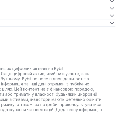
інших цифрових активів на Bybit,
Якщо цифровий актив, який ви шукаєте, зараз
йбутньому. Bybit не несе відповідальності за
інформація та інші дані отримані з публічних
 цілях. Цей контент не є фінансовою порадою,
ти або тримати у власності будь-який цифровий
вими активами, інвестори мають ретельно оцінити
 ризику, а також, за потреби, проконсультуватися
оподаткування чи інвестицій. Додаткову інформацію