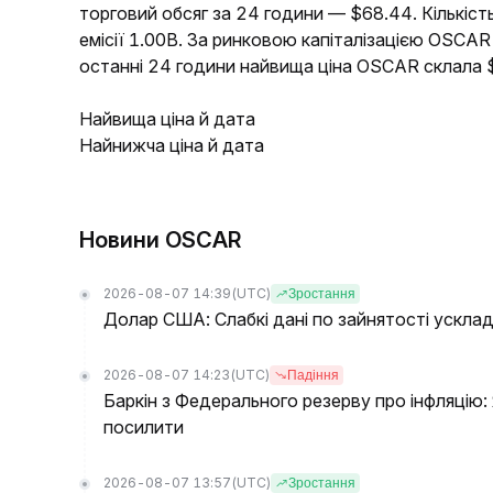
торговий обсяг за 24 години — $68.44. Кількіс
емісії 1.00B. За ринковою капіталізацією OSCAR
останні 24 години найвища ціна OSCAR склала
Найвища ціна й дата
Найнижча ціна й дата
Новини OSCAR
2026-08-07 14:39
(UTC)
Зростання
Долар США: Слабкі дані по зайнятості ускл
2026-08-07 14:23
(UTC)
Падіння
Баркін з Федерального резерву про інфляцію
посилити
2026-08-07 13:57
(UTC)
Зростання