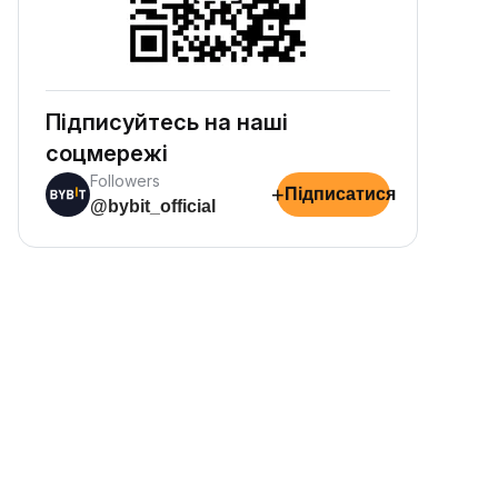
Підписуйтесь на наші
соцмережі
Followers
+
Підписатися
@bybit_official