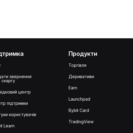
дтримка
Продукти
Q
Торгівля
ати звернення
Деривативи
 скаргу
Earn
ідковий центр
Launchpad
тр підтримки
Bybit Card
гуки користувачів
TradingView
it Learn