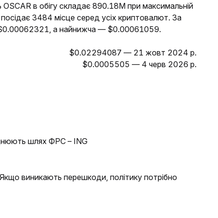
ть OSCAR в обігу складає 890.18M при максимальній
 посідає 3484 місце серед усіх криптовалют. За
 $0.00062321, а найнижча — $0.00061059.
$0.02294087 — 21 жовт 2024 р.
$0.0005505 — 4 черв 2026 р.
аднюють шлях ФРС – ING
: Якщо виникають перешкоди, політику потрібно