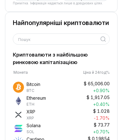
Примітка. Інформація надається лише в довідкових цілях.
Найпопулярніші криптовалюти
Пошук
Криптовалюти з найбільшою
ринковою капіталізацією
Монета
Ціна й 24год%
$
65,006.00
Bitcoin
+0.90%
BTC
$
1,917.05
Ethereum
+0.40%
ETH
$
1.028
XRP
-1.70%
XRP
$
73.77
Solana
+0.70%
SOL
$
0.19854
Cardano