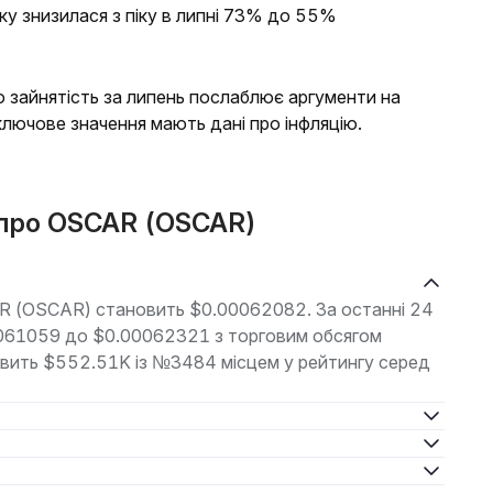
ку знизилася з піку в липні 73% до 55%
о зайнятість за липень послаблює аргументи на
лючове значення мають дані про інфляцію.
і про OSCAR (OSCAR)
AR (OSCAR) становить $0.00062082. За останні 24
00061059 до $0.00062321 з торговим обсягом
новить $552.51K із №3484 місцем у рейтингу серед