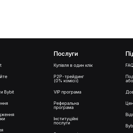
Послуги
Пі
t
Купівля в один клік
FA
айте
P2P-трейдинг
Под
(0% комісії)
або
и Bybit
VIP програма
Дов
ення
Реферальна
Цен
програма
дження
Від
ики
Інституційні
послуги
Byb
ля