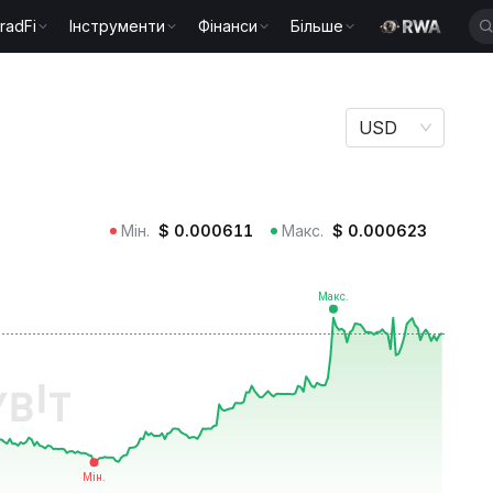
radFi
Інструменти
Фінанси
Більше
USD
Мін.
$
0.000611
Макс.
$
0.000623