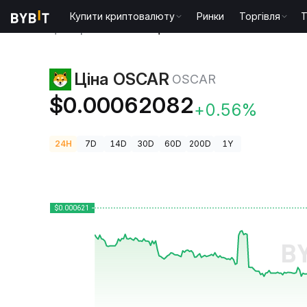
Купити криптовалюту
Ринки
Торгівля
T
Ціни криптовалют
Ціна OSCAR OSCAR
Ціна OSCAR
OSCAR
$0.00062082
+0.56%
24H
7D
14D
30D
60D
200D
1Y