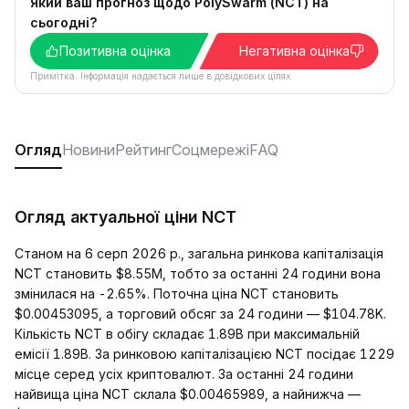
Який ваш прогноз щодо PolySwarm (NCT) на
сьогодні?
Позитивна оцінка
Негативна оцінка
Примітка. Інформація надається лише в довідкових цілях.
Огляд
Новини
Рейтинг
Соцмережі
FAQ
Огляд актуальної ціни NCT
Станом на 6 серп 2026 р., загальна ринкова капіталізація
NCT становить $8.55M, тобто за останні 24 години вона
змінилася на -2.65%. Поточна ціна NCT становить
$0.00453095, а торговий обсяг за 24 години — $104.78K.
Кількість NCT в обігу складає 1.89B при максимальній
емісії 1.89B. За ринковою капіталізацією NCT посідає 1229
місце серед усіх криптовалют. За останні 24 години
найвища ціна NCT склала $0.00465989, а найнижча —