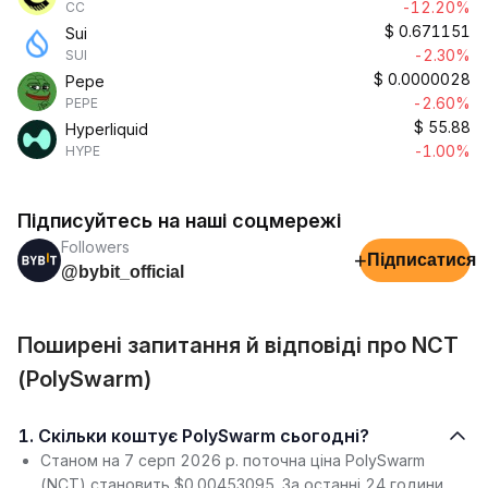
-12.20%
CC
$
0.671151
Sui
-2.30%
SUI
$
0.0000028
Pepe
-2.60%
PEPE
$
55.88
Hyperliquid
-1.00%
HYPE
Підписуйтесь на наші соцмережі
Followers
+
Підписатися
@bybit_official
Поширені запитання й відповіді про NCT
(PolySwarm)
1. Скільки коштує PolySwarm сьогодні?
Станом на 7 серп 2026 р. поточна ціна PolySwarm
(NCT) становить $0.00453095. За останні 24 години