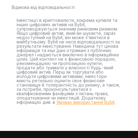
Відмова від відповідальності
Інвестиції в криптовалюти, зокрема купівля та
інших цифрових активів на Bybit,
супроводжуються значним ринковим ризиком.
Якщо цифровий актив, який ви шукаєте, зараз
недоступний на Bybit, він може з’явитися в
майбутньому. Bybit не несе відповідальності за
результати інвестування. Наведена тут цінова
інформація та інші дані отримані з публічних
джерел і надаються виключно в інформаційних
цілях. Цей контент не є фінансовою порадою,
рекомендацією чи пропозицією купити,
продати або тримати у власності будь-який
цифровий актив. Перш як торгувати або
володіти цифровими активами, інвестори
мають ретельно оцінити своє фінансове
становище й толерантність до ризику, а також,
за потреби, проконсультуватися з
кваліфікованими фахівцями з питань права,
оподаткування чи інвестицій. Додаткову
інформацію див. в
Умовах використання Bybit
.