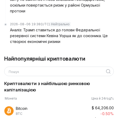
оскільки повертається ризик у районі Ормузької
протоки
2026-08-06 19:38
(UTC)
Нейтрально
Аналіз: Трамп ставиться до голови Федеральної
резервної системи Кевіна Уорша як до союзника. Це
створює економічні ризики
Найпопулярніші криптовалюти
Пошук
Криптовалюти з найбільшою ринковою
капіталізацією
Монета
Ціна й 24год%
$
64,206.00
Bitcoin
-0.50%
BTC