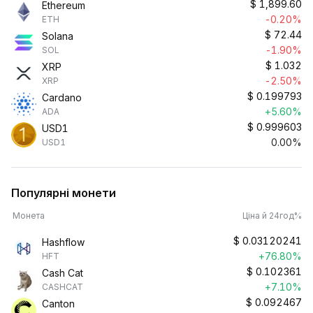
$
1,899.60
Ethereum
-0.20%
ETH
$
72.44
Solana
-1.90%
SOL
$
1.032
XRP
-2.50%
XRP
$
0.199793
Cardano
+5.60%
ADA
$
0.999603
USD1
0.00%
USD1
Популярні монети
Монета
Ціна й 24год%
$
0.03120241
Hashflow
+76.80%
HFT
$
0.102361
Cash Cat
+7.10%
CASHCAT
$
0.092467
Canton