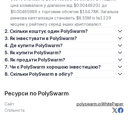
ціна коливалася у діапазоні від $0.00449201 до
$0.00465989 з торговим обсягом $104.78K. Загальна
ринкова капіталізація становить $8.55M із №1229
місцем у рейтингу серед інших криптовалют.
2. Скільки коштує один PolySwarm?
3. Як інвестувати в PolySwarm?
4. Де купити PolySwarm?
5. Як купити PolySwarm?
6. Як продати PolySwarm?
7. Чи є PolySwarm хорошою інвестицією?
8. Скільки PolySwarm в обігу?
Ресурси по PolySwarm
Сайт
polyswarm.io
WhitePaper
Спільнота