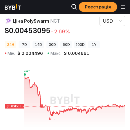
Реєстрація
Ціни криптовалют
Ціна PolySwarm NCT
Ціна PolySwarm
NCT
USD
$0.00453095
-2.69%
24H
7D
14D
30D
60D
200D
1Y
Мін.
$
0.004496
Макс.
$
0.004661