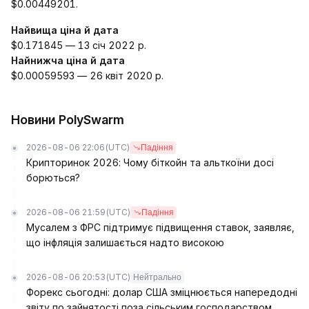
$0.00449201.
Найвища ціна й дата
$0.171845 — 13 січ 2022 р.
Найнижча ціна й дата
$0.00059593 — 26 квіт 2020 р.
Новини PolySwarm
2026-08-06 22:06
(UTC)
Падіння
Крипторинок 2026: Чому біткойн та альткоїни досі
борються?
2026-08-06 21:59
(UTC)
Падіння
Мусалем з ФРС підтримує підвищення ставок, заявляє,
що інфляція залишається надто високою
2026-08-06 20:53
(UTC)
Нейтрально
Форекс сьогодні: долар США зміцнюється напередодні
звіту по зайнятості поза сільським господарством,