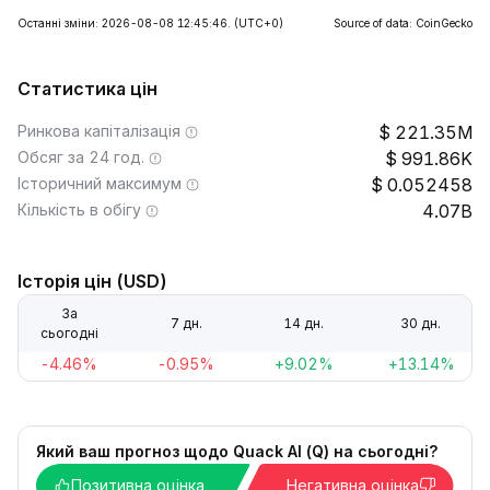
Останні зміни: 2026-08-08 12:45:46.
(UTC+0)
Source of data: CoinGecko
Статистика цін
Ринкова капіталізація
221.35M
Обсяг за 24 год.
991.86K
Історичний максимум
0.052458
Кількість в обігу
4.07B
Історія цін (USD)
За
7 дн.
14 дн.
30 дн.
сьогодні
-4.46%
-0.95%
+9.02%
+13.14%
Який ваш прогноз щодо Quack AI (Q) на сьогодні?
Позитивна оцінка
Негативна оцінка