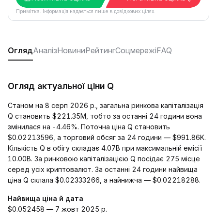
Примітка. Інформація надається лише в довідкових цілях.
Огляд
Аналіз
Новини
Рейтинг
Соцмережі
FAQ
Огляд актуальної ціни Q
Станом на 8 серп 2026 р., загальна ринкова капіталізація
Q становить $221.35M, тобто за останні 24 години вона
змінилася на -4.46%. Поточна ціна Q становить
$0.02213596, а торговий обсяг за 24 години — $991.86K.
Кількість Q в обігу складає 4.07B при максимальній емісії
10.00B. За ринковою капіталізацією Q посідає 275 місце
серед усіх криптовалют. За останні 24 години найвища
ціна Q склала $0.02333266, а найнижча — $0.02218288.
Найвища ціна й дата
$0.052458 — 7 жовт 2025 р.