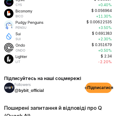
+0.40%
CYS
$
0.056964
Biconomy
+11.30%
BICO
$
0.00622535
Pudgy Penguins
+3.50%
PENGU
$
0.691383
Sui
+2.30%
SUI
$
0.351679
Ondo
+0.50%
ONDO
$
2.34
Lighter
-2.20%
LIT
Підписуйтесь на наші соцмережі
Followers
+
Підписатися
@bybit_official
Поширені запитання й відповіді про Q