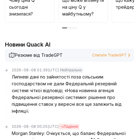
Чому ціна Q
Що може вплинути
Що кажут
has the potential to test $0
.
сьогодні
на ціну Q у
трейдери 
024–$0
.
знизилася?
майбутньому?
025
.
For the medium to long term, it is recommended to track
macro policies, ecological developments, and market
liquidity, and consider increasing positions if a breakout
Новини Quack AI
on strong volume confirms the trend, while remaining
cautious of pullback risks caused by sentiment reversal
Резюме від TradeGPT
Спитати TradeGPT
and macro disturbances
.
2026-08-08 01:39
(UTC)
Нейтрально
Липневі дані по зайнятості поза сільським
господарством не дали Федеральній резервній
системі чіткої відповіді; «Нова новинна агенція
Федеральної резервної системи»: рішення про
підвищення ставок у вересні все ще залежить від
інфляції.
2026-08-08 00:25
(UTC)
Падіння
Morgan Stanley: Очікується, що баланс Федеральної