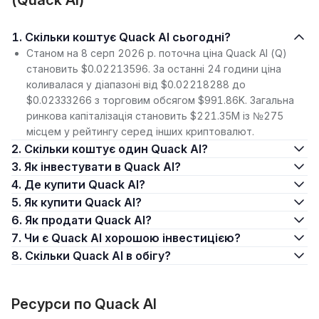
(Quack AI)
1. Скільки коштує Quack AI сьогодні?
Станом на 8 серп 2026 р. поточна ціна Quack AI (Q)
становить $0.02213596. За останні 24 години ціна
коливалася у діапазоні від $0.02218288 до
$0.02333266 з торговим обсягом $991.86K. Загальна
ринкова капіталізація становить $221.35M із №275
місцем у рейтингу серед інших криптовалют.
2. Скільки коштує один Quack AI?
3. Як інвестувати в Quack AI?
4. Де купити Quack AI?
5. Як купити Quack AI?
6. Як продати Quack AI?
7. Чи є Quack AI хорошою інвестицією?
8. Скільки Quack AI в обігу?
Ресурси по Quack AI