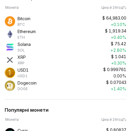
Монета
Ціна й 24год%
$
64,983.00
Bitcoin
+0.10%
BTC
$
1,919.34
Ethereum
+0.40%
ETH
$
75.42
Solana
+2.80%
SOL
$
1.041
XRP
+0.30%
XRP
$
0.999761
USD1
0.00%
USD1
$
0.07043
Dogecoin
+1.40%
DOGE
Популярні монети
Монета
Ціна й 24год%
$
0.80837
Cysic