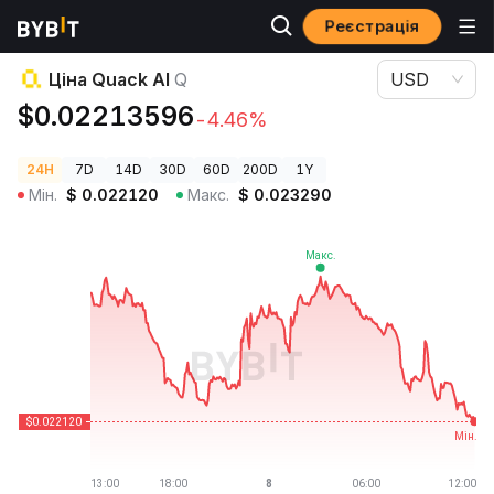
Реєстрація
Ціни криптовалют
Ціна Quack AI Q
Ціна Quack AI
Q
USD
$0.02213596
-4.46%
24H
7D
14D
30D
60D
200D
1Y
Мін.
$
0.022120
Макс.
$
0.023290