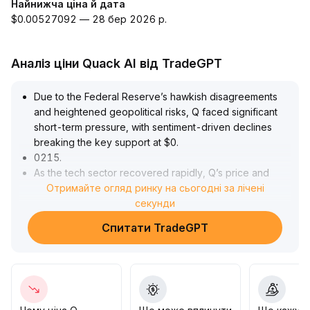
Найнижча ціна й дата
$0.00527092 — 28 бер 2026 р.
Аналіз ціни Quack AI від TradeGPT
Due to the Federal Reserve’s hawkish disagreements
and heightened geopolitical risks, Q faced significant
short-term pressure, with sentiment-driven declines
breaking the key support at $0
.
0215
.
As the tech sector recovered rapidly, Q’s price and
volume both increased, technically forming a
Отримайте огляд ринку на сьогодні за лічені
consolidation platform in the $0
секунди
.
021–$0
.
Спитати TradeGPT
023 range
.
In the short term, watch whether Q can hold $0
.
021 and if bulls can break through the resistance zone
at $0
.
0235–$0
.
024; if the tech rally in the US stock market continues, Q