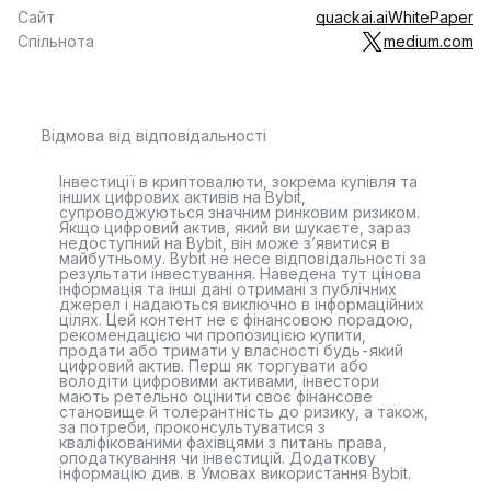
Сайт
quackai.ai
WhitePaper
Спільнота
medium.com
Відмова від відповідальності
Інвестиції в криптовалюти, зокрема купівля та
інших цифрових активів на Bybit,
супроводжуються значним ринковим ризиком.
Якщо цифровий актив, який ви шукаєте, зараз
недоступний на Bybit, він може з’явитися в
майбутньому. Bybit не несе відповідальності за
результати інвестування. Наведена тут цінова
інформація та інші дані отримані з публічних
джерел і надаються виключно в інформаційних
цілях. Цей контент не є фінансовою порадою,
рекомендацією чи пропозицією купити,
продати або тримати у власності будь-який
цифровий актив. Перш як торгувати або
володіти цифровими активами, інвестори
мають ретельно оцінити своє фінансове
становище й толерантність до ризику, а також,
за потреби, проконсультуватися з
кваліфікованими фахівцями з питань права,
оподаткування чи інвестицій. Додаткову
інформацію див. в Умовах використання Bybit.