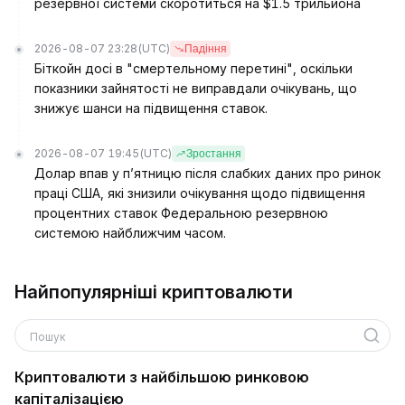
резервної системи скоротиться на $1.5 трильйона
2026-08-07 23:28
(UTC)
Падіння
Біткойн досі в "смертельному перетині", оскільки
показники зайнятості не виправдали очікувань, що
знижує шанси на підвищення ставок.
2026-08-07 19:45
(UTC)
Зростання
Долар впав у п’ятницю після слабких даних про ринок
праці США, які знизили очікування щодо підвищення
процентних ставок Федеральною резервною
системою найближчим часом.
Найпопулярніші криптовалюти
Пошук
Криптовалюти з найбільшою ринковою
капіталізацією