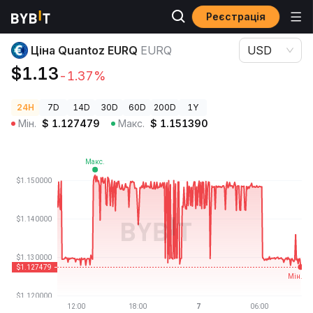
Реєстрація
Ціни криптовалют
Ціна Quantoz EURQ EURQ
Ціна Quantoz EURQ
EURQ
USD
$1.13
-1.37%
24H
7D
14D
30D
60D
200D
1Y
Мін.
$
1.127479
Макс.
$
1.151390