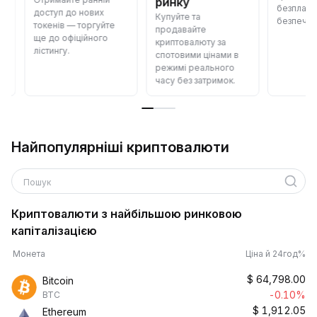
ринку
безплатно —
доступ до нових
Купуйте та
безпечно й 
токенів — торгуйте
продавайте
ще до офіційного
криптовалюту за
лістингу.
спотовими цінами в
режимі реального
часу без затримок.
Найпопулярніші криптовалюти
Пошук
Криптовалюти з найбільшою ринковою
капіталізацією
Монета
Ціна й 24год%
$
64,798.00
Bitcoin
-0.10%
BTC
$
1,912.05
Ethereum