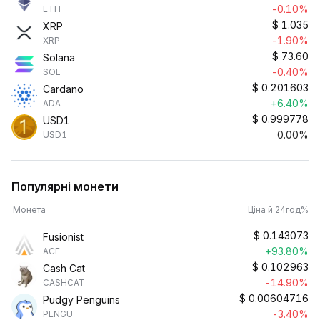
-0.10%
ETH
$
1.035
XRP
-1.90%
XRP
$
73.60
Solana
-0.40%
SOL
$
0.201603
Cardano
+6.40%
ADA
$
0.999778
USD1
0.00%
USD1
Популярні монети
Монета
Ціна й 24год%
$
0.143073
Fusionist
+93.80%
ACE
$
0.102963
Cash Cat
-14.90%
CASHCAT
$
0.00604716
Pudgy Penguins
-3.40%
PENGU