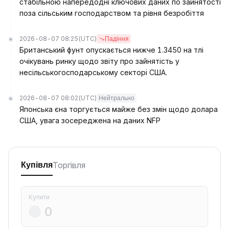
стабільною напередодні ключових даних по зайнятості
поза сільським господарством та рівня безробіття
2026-08-07 08:25
(UTC)
Падіння
Британський фунт опускається нижче 1.3450 на тлі
очікувань ринку щодо звіту про зайнятість у
несільськогосподарському секторі США.
2026-08-07 08:02
(UTC)
Нейтрально
Японська єна торгується майже без змін щодо долара
США, увага зосереджена на даних NFP
Торгівля
Купівля
Купити