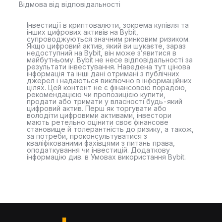
Відмова від відповідальності
Інвестиції в криптовалюти, зокрема купівля та
інших цифрових активів на Bybit,
супроводжуються значним ринковим ризиком.
Якщо цифровий актив, який ви шукаєте, зараз
недоступний на Bybit, він може з’явитися в
майбутньому. Bybit не несе відповідальності за
результати інвестування. Наведена тут цінова
інформація та інші дані отримані з публічних
джерел і надаються виключно в інформаційних
цілях. Цей контент не є фінансовою порадою,
рекомендацією чи пропозицією купити,
продати або тримати у власності будь-який
цифровий актив. Перш як торгувати або
володіти цифровими активами, інвестори
мають ретельно оцінити своє фінансове
становище й толерантність до ризику, а також,
за потреби, проконсультуватися з
кваліфікованими фахівцями з питань права,
оподаткування чи інвестицій. Додаткову
інформацію див. в Умовах використання Bybit.