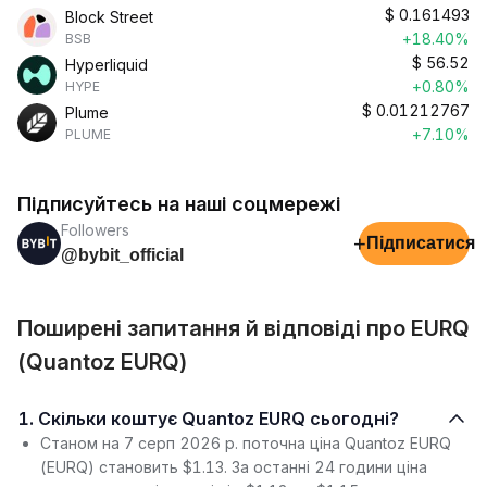
$
0.161493
Block Street
+18.40%
BSB
$
56.52
Hyperliquid
+0.80%
HYPE
$
0.01212767
Plume
+7.10%
PLUME
Підписуйтесь на наші соцмережі
Followers
+
Підписатися
@bybit_official
Поширені запитання й відповіді про EURQ
(Quantoz EURQ)
1. Скільки коштує Quantoz EURQ сьогодні?
Станом на 7 серп 2026 р. поточна ціна Quantoz EURQ
(EURQ) становить $1.13. За останні 24 години ціна