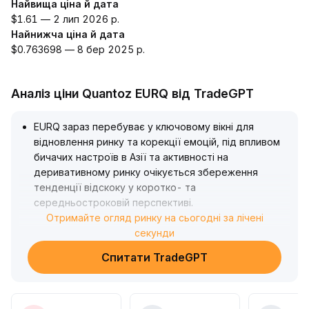
Найвища ціна й дата
$1.61 — 2 лип 2026 р.
Найнижча ціна й дата
$0.763698 — 8 бер 2025 р.
Аналіз ціни Quantoz EURQ від TradeGPT
EURQ зараз перебуває у ключовому вікні для
відновлення ринку та корекції емоцій, під впливом
бичачих настроїв в Азії та активності на
деривативному ринку очікується збереження
тенденції відскоку у коротко- та
середньостроковій перспективі
.
Останнє поліпшення ліквідності, сплеск купівлі
Отримайте огляд ринку на сьогодні за лічені
опціонів та повернення торгівлі основними
секунди
активами ефективно підтримують ціну EURQ у
Спитати TradeGPT
діапазоні 2
.
30-2
.
45
.
Рекомендується слідкувати за співвідношенням