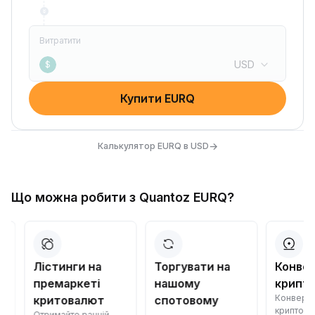
Витратити
USD
$
Купити EURQ
→
Калькулятор EURQ в USD
Що можна робити з Quantoz EURQ?
Лістинги на
Торгувати на
Конверт
премаркеті
нашому
криптов
Конвертуйт
критовалют
спотовому
криптовалю
Отримайте ранній