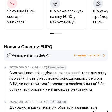
об’ємів і волатильності; якщо апетит до ризику
продовжить зростати, ймовірність прориву EURQ
Чому ціна EURQ
Що може вплинути
Що кажут
вище 2
.
сьогодні
на ціну EURQ у
трейдери 
50 посилиться, і стратегічно варто поступово
знизилася?
майбутньому?
EURQ?
збільшити позицію для захоплення етапної
висхідної імпульсу
.
Новини Quantoz EURQ
Резюме від TradeGPT
Спитати TradeGPT
2026-08-07 09:24
(UTC)
Нейтрально
Сьогодні ввечері відбудеться важливий тест для звіту
про зайнятість у несільськогосподарському секторі
США; чи повториться "прокляття слабкого липня"? За
останні три роки він не відповідав очікуванням.
2026-08-07 08:44
(UTC)
Нейтрально
Доходність казначейських облігацій залишається