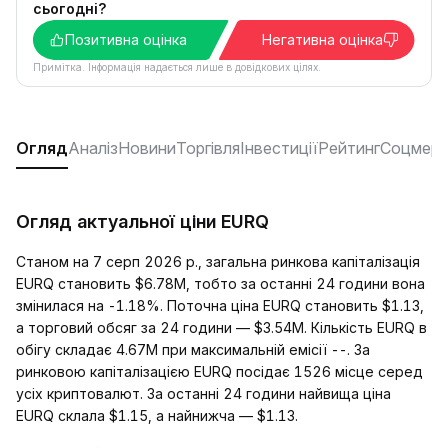
сьогодні?
Позитивна оцінка
Негативна оцінка
Примітка. Інформація надається лише в довідкових цілях.
Огляд
Аналіз
Новини
Торгівля
Інвестиції
Рейтинг
Соцмере
Огляд актуальної ціни EURQ
Станом на 7 серп 2026 р., загальна ринкова капіталізація
EURQ становить $6.78M, тобто за останні 24 години вона
змінилася на -1.18%. Поточна ціна EURQ становить $1.13,
а торговий обсяг за 24 години — $3.54M. Кількість EURQ в
обігу складає 4.67M при максимальній емісії --. За
ринковою капіталізацією EURQ посідає 1526 місце серед
усіх криптовалют. За останні 24 години найвища ціна
EURQ склала $1.15, а найнижча — $1.13.