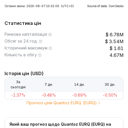
Останні зміни: 2026-08-07 10:02:09.
(UTC+0)
Source of data: CoinGecko
Статистика цін
Ринкова капіталізація
6.78M
Обсяг за 24 год.
3.54M
Історичний максимум
1.61
Кількість в обігу
4.67M
Історія цін (USD)
За
7 дн.
14 дн.
30 дн.
сьогодні
-1.37%
-0.48%
-0.69%
-0.50%
Прогноз ціни Quantoz EURQ (EURQ)
Який ваш прогноз щодо Quantoz EURQ (EURQ) на