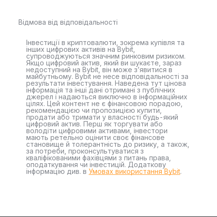
Відмова від відповідальності
Інвестиції в криптовалюти, зокрема купівля та
інших цифрових активів на Bybit,
супроводжуються значним ринковим ризиком.
Якщо цифровий актив, який ви шукаєте, зараз
недоступний на Bybit, він може з’явитися в
майбутньому. Bybit не несе відповідальності за
результати інвестування. Наведена тут цінова
інформація та інші дані отримані з публічних
джерел і надаються виключно в інформаційних
цілях. Цей контент не є фінансовою порадою,
рекомендацією чи пропозицією купити,
продати або тримати у власності будь-який
цифровий актив. Перш як торгувати або
володіти цифровими активами, інвестори
мають ретельно оцінити своє фінансове
становище й толерантність до ризику, а також,
за потреби, проконсультуватися з
кваліфікованими фахівцями з питань права,
оподаткування чи інвестицій. Додаткову
інформацію див. в
Умовах використання Bybit
.