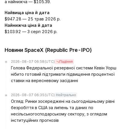
а найнижча — $105.39.
Найвища ціна й дата
$947.28 — 25 трав 2026 р.
Найнижча ціна й дата
$103.92 — 3 серп 2026 р.
Новини SpaceX (Republic Pre-IPO)
2026-08-07 06:58
(UTC)
Падіння
Голова Федеральної резервної системи Кевін Уорш
нібито готовий підтримати підвищення процентної
ставки на вересневому засіданні
2026-08-07 06:35
(UTC)
Нейтрально
Огляд: Ринки зосереджені на сьогоднішньому рівні
безробіття в США за липень та даних по
несільськогосподарському сектору, з оглядом
інституційних прогнозів