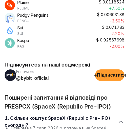
$
0.0118524
Plume
+7.50%
PLUME
$
0.00603138
Pudgy Penguins
-3.50%
PENGU
$
0.671783
Sui
-2.20%
SUI
$
0.02567698
Kaspa
-2.00%
KAS
Підписуйтесь на наші соцмережі
Followers
+
Підписатися
@bybit_official
Поширені запитання й відповіді про
PRESPCX (SpaceX (Republic Pre-IPO))
1. Скільки коштує SpaceX (Republic Pre-IPO)
сьогодні?
Станом на 7 серп 2026 р. поточна ціна SpaceX