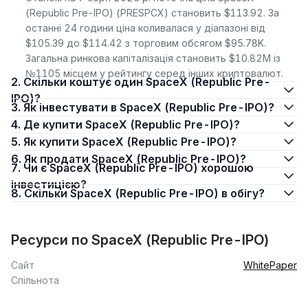
(Republic Pre-IPO) (PRESPCX) становить $113.92. За
останні 24 години ціна коливалася у діапазоні від
$105.39 до $114.42 з торговим обсягом $95.78K.
Загальна ринкова капіталізація становить $10.82M із
№1105 місцем у рейтингу серед інших криптовалют.
2. Скільки коштує один SpaceX (Republic Pre-
IPO)?
3. Як інвестувати в SpaceX (Republic Pre-IPO)?
4. Де купити SpaceX (Republic Pre-IPO)?
5. Як купити SpaceX (Republic Pre-IPO)?
6. Як продати SpaceX (Republic Pre-IPO)?
7. Чи є SpaceX (Republic Pre-IPO) хорошою
інвестицією?
8. Скільки SpaceX (Republic Pre-IPO) в обігу?
Ресурси по SpaceX (Republic Pre-IPO)
Сайт
WhitePaper
Спільнота