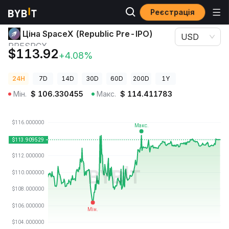
Реєстрація
Ціни криптовалют
Ціна SpaceX (Republic Pre-IPO) PRESPCX
Ціна SpaceX (Republic Pre-IPO)
USD
PRESPCX
$113.92
+4.08%
24H
7D
14D
30D
60D
200D
1Y
Мін.
$
106.330455
Макс.
$
114.411783