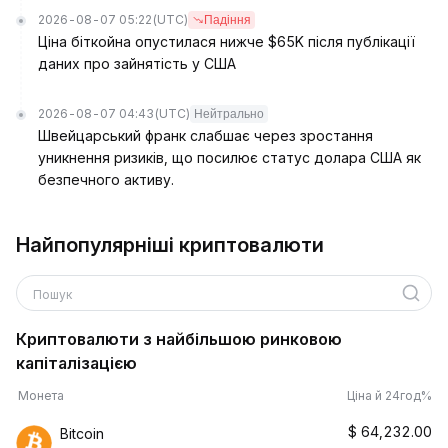
2026-08-07 05:22
(UTC)
Падіння
Ціна біткойна опустилася нижче $65K після публікації
даних про зайнятість у США
2026-08-07 04:43
(UTC)
Нейтрально
Швейцарський франк слабшає через зростання
уникнення ризиків, що посилює статус долара США як
безпечного активу.
Найпопулярніші криптовалюти
Пошук
Криптовалюти з найбільшою ринковою
капіталізацією
Монета
Ціна й 24год%
$
64,232.00
Bitcoin