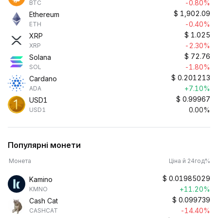
-0.80%
BTC
$
1,902.09
Ethereum
-0.40%
ETH
$
1.025
XRP
-2.30%
XRP
$
72.76
Solana
-1.80%
SOL
$
0.201213
Cardano
+7.10%
ADA
$
0.99967
USD1
0.00%
USD1
Популярні монети
Монета
Ціна й 24год%
$
0.01985029
Kamino
+11.20%
KMNO
$
0.099739
Cash Cat
-14.40%
CASHCAT