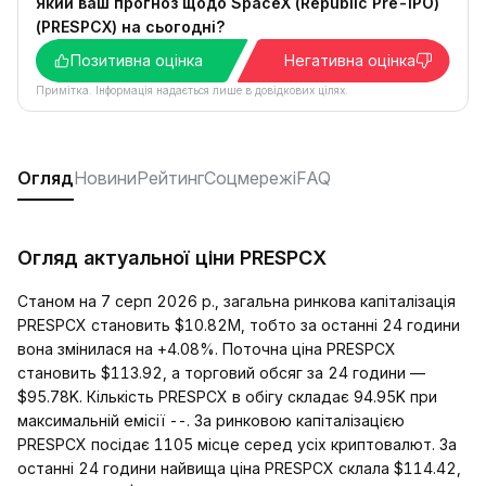
Який ваш прогноз щодо SpaceX (Republic Pre-IPO)
(PRESPCX) на сьогодні?
Позитивна оцінка
Негативна оцінка
Примітка. Інформація надається лише в довідкових цілях.
Огляд
Новини
Рейтинг
Соцмережі
FAQ
Огляд актуальної ціни PRESPCX
Станом на 7 серп 2026 р., загальна ринкова капіталізація
PRESPCX становить $10.82M, тобто за останні 24 години
вона змінилася на +4.08%. Поточна ціна PRESPCX
становить $113.92, а торговий обсяг за 24 години —
$95.78K. Кількість PRESPCX в обігу складає 94.95K при
максимальній емісії --. За ринковою капіталізацією
PRESPCX посідає 1105 місце серед усіх криптовалют. За
останні 24 години найвища ціна PRESPCX склала $114.42,