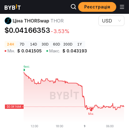
Реєстрація
Ціни криптовалют
Ціна THORSwap THOR
Ціна THORSwap
THOR
USD
$0.04166353
-3.53%
24H
7D
14D
30D
60D
200D
1Y
Мін.
$
0.041505
Макс.
$
0.043193