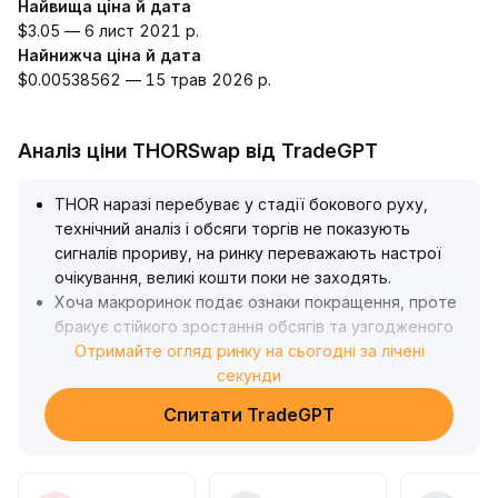
Найвища ціна й дата
$3.05 — 6 лист 2021 р.
Найнижча ціна й дата
$0.00538562 — 15 трав 2026 р.
Аналіз ціни THORSwap від TradeGPT
THOR наразі перебуває у стадії бокового руху,
технічний аналіз і обсяги торгів не показують
сигналів прориву, на ринку переважають настрої
очікування, великі кошти поки не заходять
.
Хоча макроринок подає ознаки покращення, проте
бракує стійкого зростання обсягів та узгодженого
підйому ціни, що підтверджує новий тренд
Отримайте огляд ринку на сьогодні за лічені
.
Короткостроково очікується рух у діапазоні;
секунди
рекомендовано зберігати обережність, стежити за
Спитати TradeGPT
підтримкою і опором у межах 1
.
20—1
.
35 та розглядати трендову стратегію лише після
впевненого прориву
.