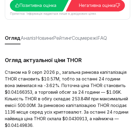
Позитивна оцінка
Негативна оцінка
Примітка. Інформація надається лише в довідкових цілях.
Огляд
Аналіз
Новини
Рейтинг
Соцмережі
FAQ
Огляд актуальної ціни THOR
Станом на 9 серп 2026 р., загальна ринкова капіталізація
THOR становить $10.57M, тобто за останні 24 години
вона змінилася на -3.62%. Поточна ціна THOR становить
$0.04166353, а торговий обсяг за 24 години — $1.06K.
Кількість THOR в обігу складає 253.84M при максимальній
емісії 500.00M. За ринковою капіталізацією THOR посідає
1136 місце серед усіх криптовалют. За останні 24 години
найвища ціна THOR склала $0.0430913, а найнижча —
$0.04149836.