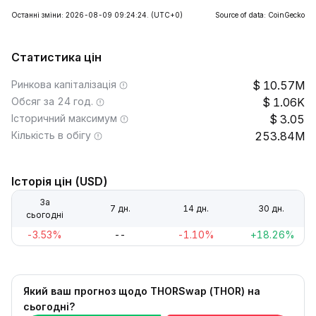
Останні зміни: 2026-08-09 09:24:24.
(UTC+0)
Source of data: CoinGecko
Статистика цін
Ринкова капіталізація
10.57M
Обсяг за 24 год.
1.06K
Історичний максимум
3.05
Кількість в обігу
253.84M
Історія цін (USD)
За
7 дн.
14 дн.
30 дн.
сьогодні
-3.53%
--
-1.10%
+18.26%
Який ваш прогноз щодо THORSwap (THOR) на
сьогодні?