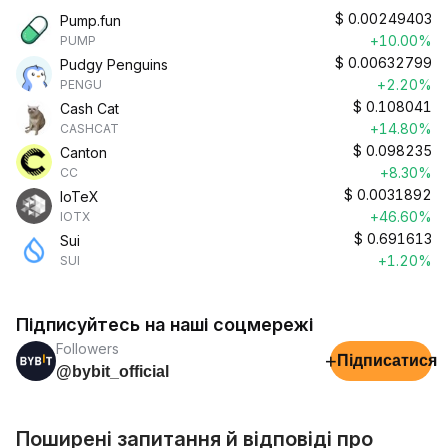
$
0.00249403
Pump.fun
+10.00%
PUMP
$
0.00632799
Pudgy Penguins
+2.20%
PENGU
$
0.108041
Cash Cat
+14.80%
CASHCAT
$
0.098235
Canton
+8.30%
CC
$
0.0031892
IoTeX
+46.60%
IOTX
$
0.691613
Sui
+1.20%
SUI
Підписуйтесь на наші соцмережі
Followers
+
Підписатися
@bybit_official
Поширені запитання й відповіді про