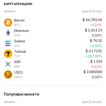
капіталізацією
Монета
Ціна й 24год%
$
64,785.00
Bitcoin
-0.20%
BTC
$
1,913.23
Ethereum
0.00%
ETH
$
76.32
Solana
+2.00%
SOL
$
0.17231
Tutorial
+267.30%
TUT
$
1.033
XRP
-0.20%
XRP
$
0.999569
USD1
0.00%
USD1
Популярні монети
Монета
Ціна й 24год%