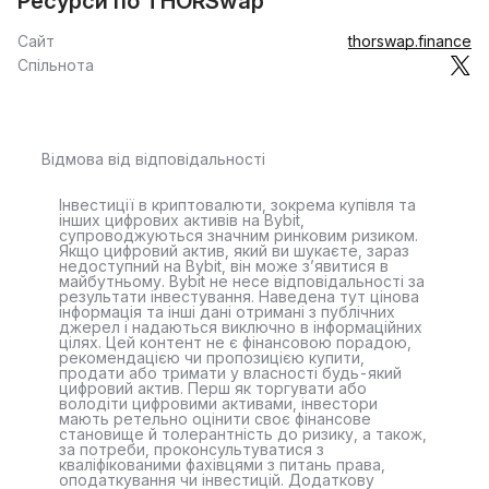
Ресурси по THORSwap
Сайт
thorswap.finance
Спільнота
Відмова від відповідальності
Інвестиції в криптовалюти, зокрема купівля та
інших цифрових активів на Bybit,
супроводжуються значним ринковим ризиком.
Якщо цифровий актив, який ви шукаєте, зараз
недоступний на Bybit, він може з’явитися в
майбутньому. Bybit не несе відповідальності за
результати інвестування. Наведена тут цінова
інформація та інші дані отримані з публічних
джерел і надаються виключно в інформаційних
цілях. Цей контент не є фінансовою порадою,
рекомендацією чи пропозицією купити,
продати або тримати у власності будь-який
цифровий актив. Перш як торгувати або
володіти цифровими активами, інвестори
мають ретельно оцінити своє фінансове
становище й толерантність до ризику, а також,
за потреби, проконсультуватися з
кваліфікованими фахівцями з питань права,
оподаткування чи інвестицій. Додаткову