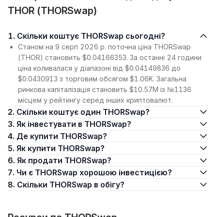
THOR (THORSwap)
1. Скільки коштує THORSwap сьогодні?
Станом на 9 серп 2026 р. поточна ціна THORSwap
(THOR) становить $0.04166353. За останні 24 години
ціна коливалася у діапазоні від $0.04149836 до
$0.0430913 з торговим обсягом $1.06K. Загальна
ринкова капіталізація становить $10.57M із №1136
місцем у рейтингу серед інших криптовалют.
2. Скільки коштує один THORSwap?
3. Як інвестувати в THORSwap?
4. Де купити THORSwap?
5. Як купити THORSwap?
6. Як продати THORSwap?
7. Чи є THORSwap хорошою інвестицією?
8. Скільки THORSwap в обігу?