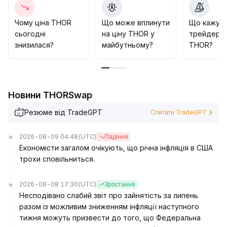
Чому ціна THOR
Що може вплинути
Що кажут
сьогодні
на ціну THOR у
трейдери 
знизилася?
майбутньому?
THOR?
Новини THORSwap
Резюме від TradeGPT
Спитати TradeGPT
2026-08-09 04:48
(UTC)
Падіння
Економісти загалом очікують, що річна інфляція в США
трохи сповільниться.
2026-08-08 17:30
(UTC)
Зростання
Несподівано слабий звіт про зайнятість за липень
разом із можливим зниженням інфляції наступного
тижня можуть призвести до того, що Федеральна