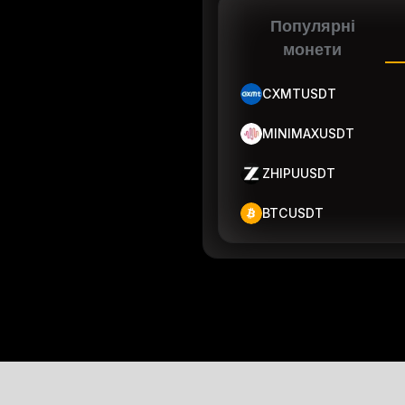
Популярні
монети
CXMTUSDT
MINIMAXUSDT
ZHIPUUSDT
BTCUSDT