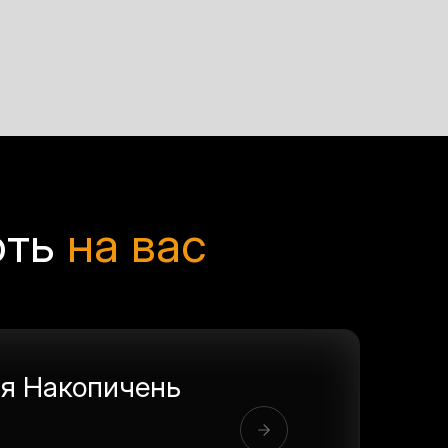
ють
на вас
я Накопичень