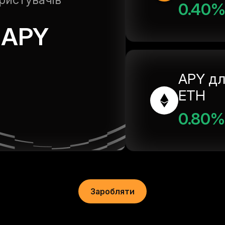
0.40
APY
APY дл
ETH
0.80%
Заробляти