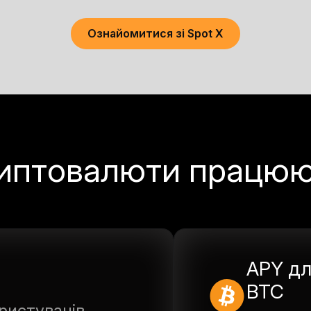
Ознайомитися зі Spot X
риптовалюти працю
APY дл
BTC
ристувачів