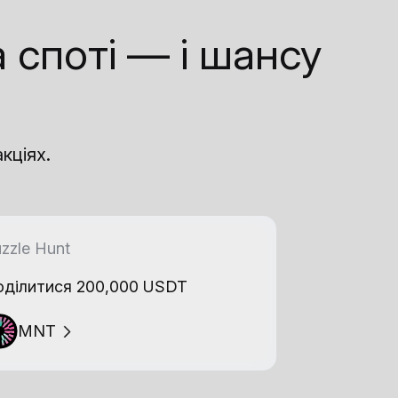
 споті — і шансу
кціях.
zzle Hunt
ділитися 200,000 USDT
MNT