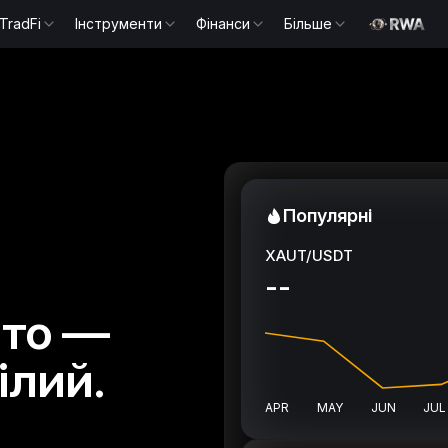
TradFi
Інструменти
Фінанси
Більше
Популярні
XAUT/USDT
--
пто —
ілий.
APR
MAY
JUN
JUL