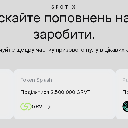
SPOT X
скайте поповнень на
заробити.
уйте щедру частку призового пулу в цікавих а
Token Splash
Pu
Поділитися 2,500,000 GRVT
По
GRVT