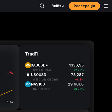
Реєстрація
Увійти
TradFi
XAUUSD+
4337,03
Gold US Dollar
+2.28%
--%
USOUSD
78,292
WTI Crude Oil Cash
-0.17%
NAS100
29 601,8
NAS100 Cash
+0.70%
AUG