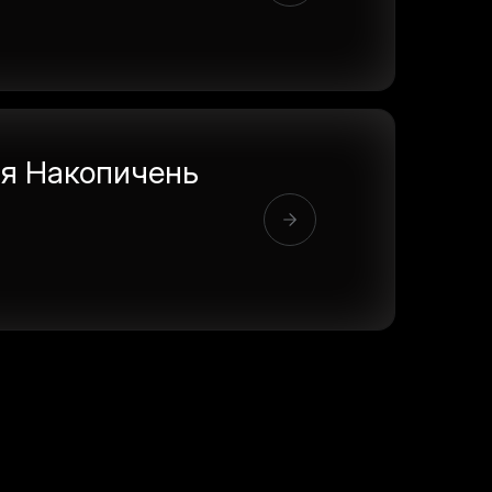
%
я Накопичень