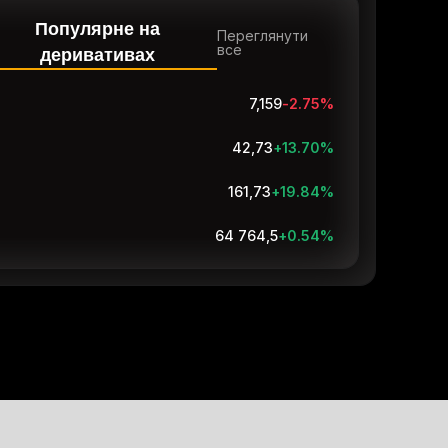
Популярне на
Переглянути
все
деривативах
7,159
-2.75
%
42,73
+13.70
%
161,73
+19.84
%
64 764,5
+0.54
%