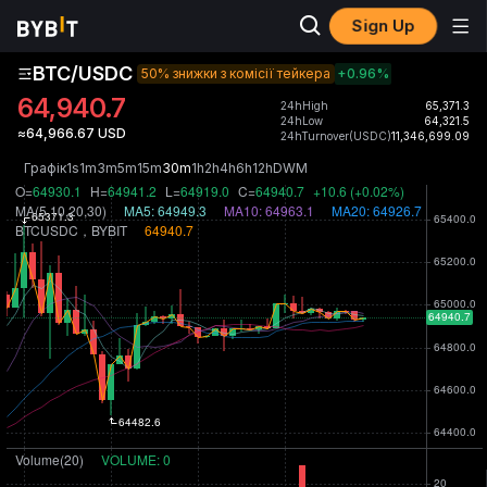
Sign Up
BTC/USDC
50% знижки з комісії тейкера
+0.96
%
64,940.7
24hHigh
65,371.3
24hLow
64,321.5
≈64,966.67 USD
24hTurnover(USDC)
11,346,699.09
Графік
1s
1m
3m
5m
15m
30m
1h
2h
4h
6h
12h
D
W
M