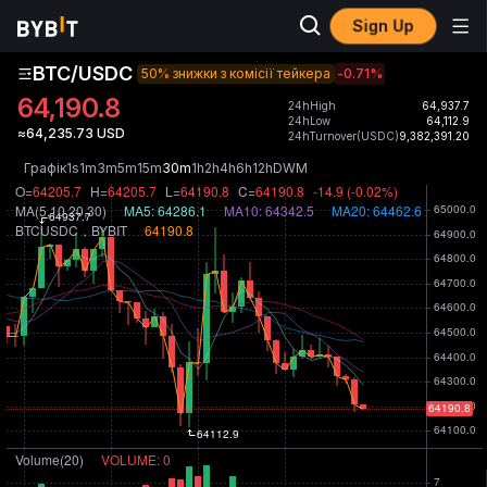
Sign Up
BTC/USDC
50% знижки з комісії тейкера
-0.71
%
64,190.8
24hHigh
64,937.7
24hLow
64,112.9
≈64,235.73 USD
24hTurnover(USDC)
9,382,391.20
Графік
1s
1m
3m
5m
15m
30m
1h
2h
4h
6h
12h
D
W
M