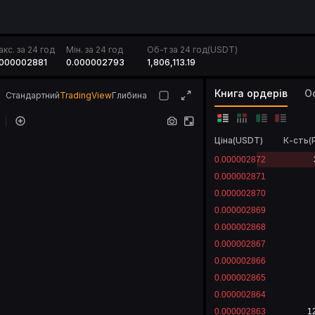
кс. за 24 год
Мін. за 24 год
Об-т за 24 год(USDT)
.000002881
0.000002793
1,806,113.19
Книга ордерів
О
Стандартний
TradingView
Глибина
Ціна
(
USDT
)
К-сть
(