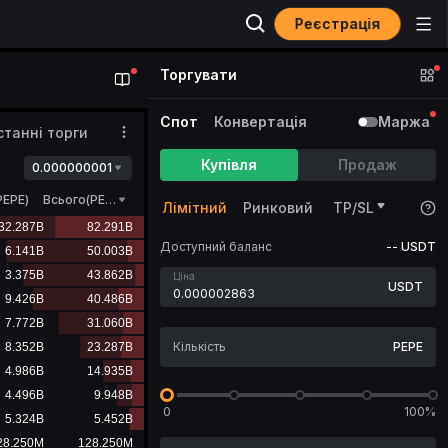
Реєстрація
Торгувати
Спот
Конвертація
Маржа
станні торги
Купівля
Продаж
0.000000001
PEPE
)
Всього(PEPE)
Лімітний
Ринковий
TP/SL
Доступний баланс
--
USDT
Ціна
USDT
PEPE
0
100%