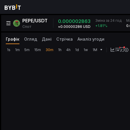
PEPE/USDT
Зміна за 24 год
0.000002863
Ма
0
+1.81
%
Спот
≈0.00000286 USD
Графік
Огляд
Дані
Стрічка
Аналіз угоди
1s
1m
5m
15m
30m
1h
4h
1d
1w
1M