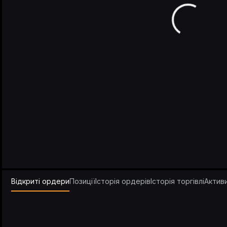
Відкриті ордери
Позиції
Історія ордерів
Історія торгівлі
Актив