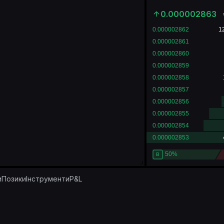
0.000002863
и
Позики
Інструменти
P&L