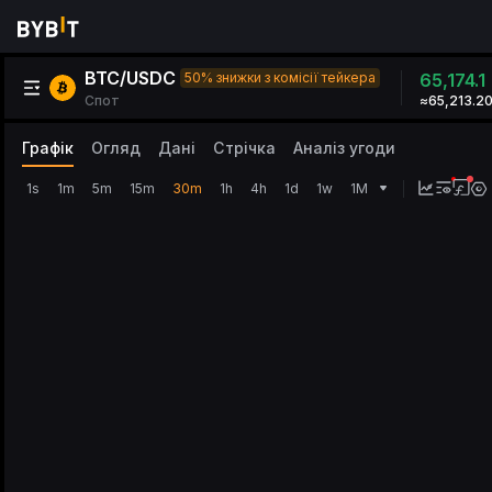
BTC/USDC
50% знижки з комісії тейкера
65,174.1
Спот
≈65,213.2
Графік
Огляд
Дані
Стрічка
Аналіз угоди
1s
1m
5m
15m
30m
1h
4h
1d
1w
1M