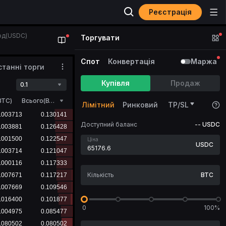
Реєстрація
год(USDC)
Торгувати
Спот
Конвертація
Маржа
станні торги
Купівля
Продаж
0.1
BTC
)
Всього(BTC)
Лімітний
Ринковий
TP/SL
Доступний баланс
--
USDC
Ціна
USDC
BTC
0
100%