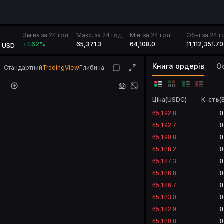
Зміна за 24 год
Макс. за 24 год
Мін. за 24 год
Об-т за 24 
65,371.3
64,108.0
11,112,351.70
+1.62
%
0 USD
Книга ордерів
О
Стандартний
TradingView
Глибина
Ціна
(
USDC
)
К-сть
(