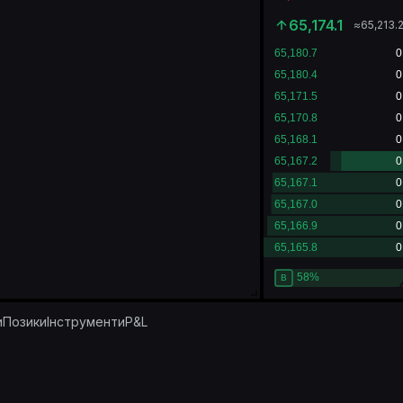
65,174.1
≈
65,213.
и
Позики
Інструменти
P&L