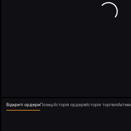
Відкриті ордери
Позиції
Історія ордерів
Історія торгівлі
Актив