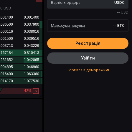
USDC
20
USD
--
USD
Макс.сума покупки
--
BTC
Реєстрація
Увійти
Торгівля в деморежимі