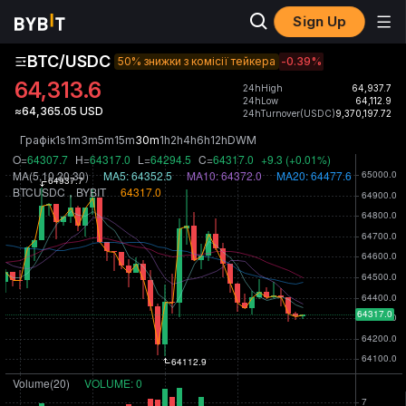
Sign Up
BTC/USDC
50% знижки з комісії тейкера
-0.39
%
64,313.6
24hHigh
64,937.7
24hLow
64,112.9
≈64,365.05 USD
24hTurnover(USDC)
9,370,197.72
Графік
1s
1m
3m
5m
15m
30m
1h
2h
4h
6h
12h
D
W
M