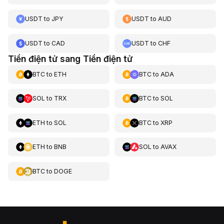
USDT
to
JPY
USDT
to
AUD
USDT
to
CAD
USDT
to
CHF
Tiền điện tử sang Tiền điện tử
BTC
to
ETH
BTC
to
ADA
SOL
to
TRX
BTC
to
SOL
ETH
to
SOL
BTC
to
XRP
ETH
to
BNB
SOL
to
AVAX
BTC
to
DOGE