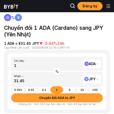
Đăng ký
Trang chủ
ADA to JPY
Chuyển đổi 1 ADA (Cardano) sang JPY
(Yên Nhật)
1 ADA ≈ ¥31.45 JPY
▼
-0.94%
24h
Cập Nhật Lần Cuối
：
2026/08/08 12:56
(
GMT+0
)
Chi tiêu
ADA
Nhận ~
JPY
0.001
0.01
0.1
1
5
10
100
Chuyển Đổi ADA to JPY
Không phí · Hơn 350 loại tiền điện tử · Hơn 40 loại tiền tệ fiat