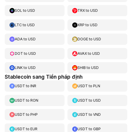
SOL
to
USD
TRX
to
USD
LTC
to
USD
XRP
to
USD
ADA
to
USD
DOGE
to
USD
DOT
to
USD
AVAX
to
USD
LINK
to
USD
SHIB
to
USD
Stablecoin sang Tiền pháp định
USDT
to
INR
USDT
to
PLN
USDT
to
RON
USDT
to
USD
USDT
to
PHP
USDT
to
VND
USDT
to
EUR
USDT
to
GBP