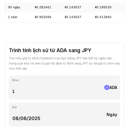
90 ngày
¥0.282461
¥0.143637
¥0.189539
+
1 năm
¥0.963099
¥0.143637
¥0.412840
-
Trình tính lịch sử từ ADA sang JPY
Tìm hiểu giá trị ADA (Cardano) của bạn bằng JPY vào bất kỳ ngày nào
trong quá khứ và xem tỷ giá hối đoái từ ADA sang JPY so với giá trị hôm nay
như thế nào.
Mua
ADA
Bật
Ngày