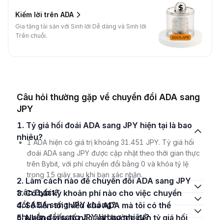
Kiếm lời trên ADA
Gia tăng tài sản với Sinh lời Dễ dàng và Sinh lời
Trên chuỗi.
Câu hỏi thường gặp về chuyển đổi ADA sang
JPY
1. Tỷ giá hối đoái ADA sang JPY hiện tại là bao
nhiêu?
1 ADA hiện có giá trị khoảng 31.451 JPY. Tỷ giá hối
đoái ADA sang JPY được cập nhật theo thời gian thực
trên Bybit, với phí chuyển đổi bằng 0 và khóa tỷ lệ
trong 15 giây sau khi bạn xác nhận.
2. Làm cách nào để chuyển đổi ADA sang JPY
trên Bybit?
3. Có bất kỳ khoản phí nào cho việc chuyển
đổi ADA sang JPY không?
4. Số tiền tối thiểu của ADA mà tôi có thể
chuyển đổi sang JPY là bao nhiêu?
5. Những yếu tố nào ảnh hưởng đến tỷ giá hối