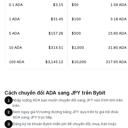
0.1 ADA
$3.15
$50
1.59 ADA
1 ADA
$31.45
$100
3.18 ADA
5 ADA
$157.26
$500
15.90 ADA
10 ADA
$314.51
$1,000
31.80 ADA
100 ADA
$3,145.12
$10,000
317.95 ADA
Cách chuyển đổi ADA sang JPY trên Bybit
Nhập lượng ADA bạn muốn chuyển đổi sang JPY vào trình tính bên
1
trên.
Xem ngay giá trị tương đương bằng JPY dựa trên tỷ giá hối đoái
2
ADA sang JPY trực tiếp.
Đăng ký tài khoản Bybit miễn phí để chuyển đổi, mua, bán hoặc
3