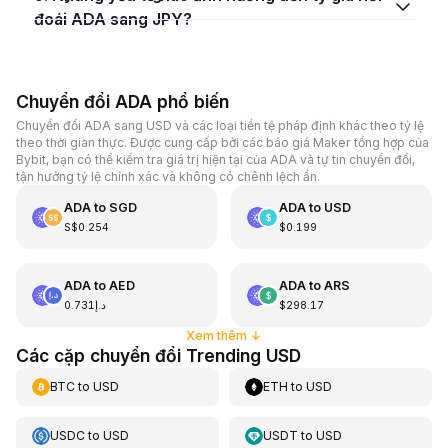
đoái ADA sang JPY?
Chuyển đổi ADA phổ biến
Chuyển đổi ADA sang USD và các loại tiền tệ pháp định khác theo tỷ lệ
theo thời gian thực. Được cung cấp bởi các báo giá Maker tổng hợp của
Bybit, bạn có thể kiểm tra giá trị hiện tại của ADA và tự tin chuyển đổi,
tận hưởng tỷ lệ chính xác và không có chênh lệch ẩn.
ADA
to
SGD
ADA
to
USD
S$0.254
$0.199
ADA
to
AED
ADA
to
ARS
د.إ0.731
$298.17
Xem thêm
↓
Các cặp chuyển đổi Trending USD
BTC
to
USD
ETH
to
USD
USDC
to
USD
USDT
to
USD