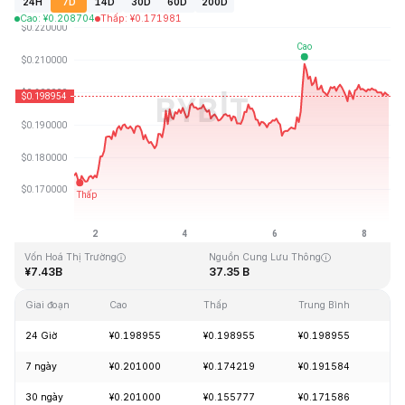
24H
7D
14D
30D
60D
200D
Cao
:
¥
0.208704
Thấp
:
¥
0.171981
Cập Nhật Lần Cuối: 2026-08-08, 12:56 GMT+0
Mức cao nhất mọi thời đại
Thấp nhất mọi thời đại
¥3.09
¥0.019253
Vốn Hoá Thị Trường
Nguồn Cung Lưu Thông
¥7.43B
37.35 B
Giai đoạn
Cao
Thấp
Trung Bình
Th
24 Giờ
¥0.198955
¥0.198955
¥0.198955
-
7 ngày
¥0.201000
¥0.174219
¥0.191584
+
30 ngày
¥0.201000
¥0.155777
¥0.171586
+