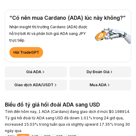
“Có nên mua Cardano (ADA) lúc này không?”
Nhận insight thị trường Cardano (ADA) được
hỗ trợ bởi AI và phân tích giá ADA sang JPY
trực tiếp.
Hỏi TradeGPT
Giá ADA
Dự Đoán Giá
Giao dịch ADA/USDT
Mua ADA
Biểu đồ tỷ giá hối đoái ADA sang USD
Tính đến hôm nay, 1 ADA (Cardano) đang giao dịch ở mức $0.198914.
Tỷ giá hối đoái từ ADA sang USD đã down 1.01% trong 24 giờ qua,
increased 15.03% trong tuần qua và slightly upward 17.35% trong 30
ngày qua.