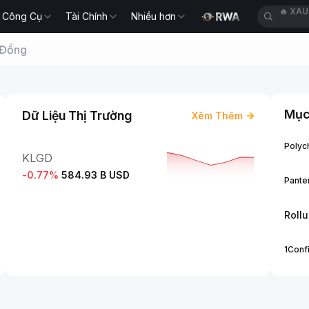
Công Cụ
Tài Chính
Nhiều hơn
🔥
BLE
 Đồng
Mục
Dữ Liệu Thị Trường
Xêm Thêm
Polych
KLGD
-0.77
%
584.93 B USD
Panter
Roll