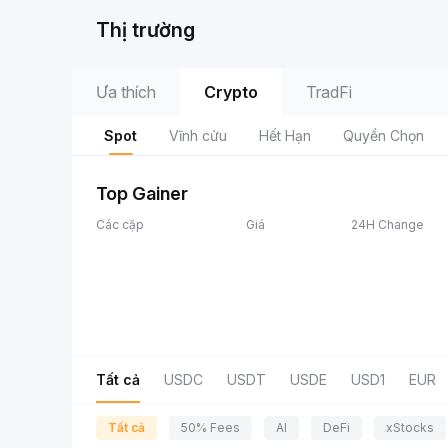
Thị trường
Ưa thích
Crypto
TradFi
Spot
Vĩnh cửu
Hết Hạn
Quyền Chọn
Top Gainer
Các cặp
Giá
24H Change
Tất cả
USDC
USDT
USDE
USD1
EUR
Tất cả
50% Fees
AI
DeFi
xStocks