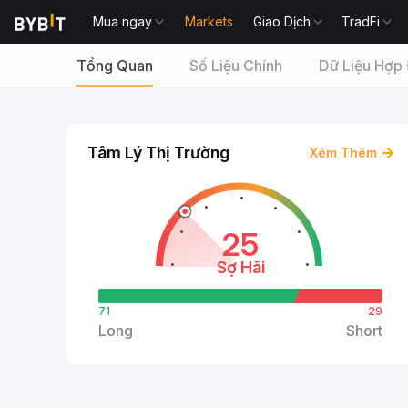
Mua ngay
Markets
Giao Dịch
TradFi
Tổng Quan
Số Liệu Chính
Dữ Liệu Hợp
Tâm Lý Thị Trường
Xêm Thêm
25
Sợ Hãi
71
29
Long
Short