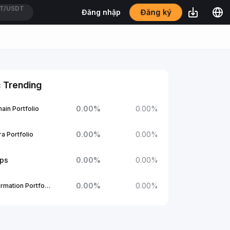
Đăng ký
Đăng nhập
SSUSDT
 Trending
0.00
%
0.00
%
ain Portfolio
0.00
%
0.00
%
a Portfolio
ups
0.00
%
0.00
%
0.00
%
0.00
%
1Confirmation Portfolio