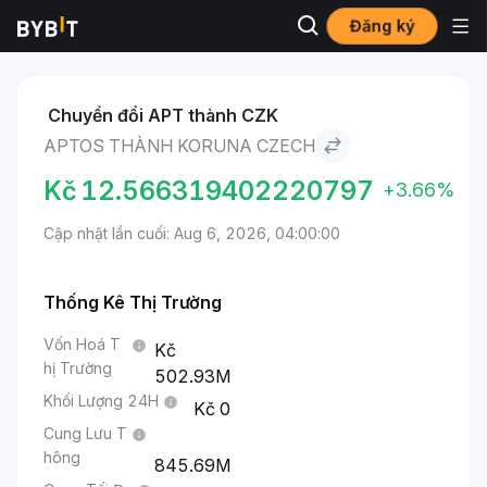
Đăng ký
Thị trường
Giá Aptos APT
Aptos to Koruna Czech
Chuyển đổi APT thành CZK
APTOS THÀNH KORUNA CZECH
Kč
12.566319402220797
+3.66%
Cập nhật lần cuối: Aug 6, 2026, 04:00:00
Thống Kê Thị Trường
Vốn Hoá T
hị Trường
502.93M
Khối Lượng 24H
0
Cung Lưu T
hông
845.69M