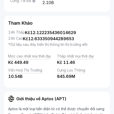
Cung Tối Đa
2.10B
Tham Khảo
24h Thấp
Kč
12.122235436014629
24h Cao
Kč
12.633350944289653
*Dữ liệu sau đây hiển thị thông tin thị trường eth
Mức cao nhất mọi thời đại
Thấp nhất mọi thời đại
Kč
449.49
Kč
11.46
Vốn Hoá Thị Trường
Cung Lưu Thông
10.54B
845.69M
Giới thiệu về Aptos (APT)
Aptos là một loại tiền điện tử có thể được chuyển đổi sang