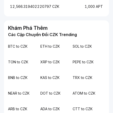
12,566.319402220797 CZK
1,000 APT
Khám Phá Thêm
Các Cặp Chuyển Đổi CZK Trending
BTC to CZK
ETH to CZK
SOL to CZK
TON to CZK
XRP to CZK
PEPE to CZK
BNB to CZK
KAS to CZK
TRX to CZK
NEAR to CZK
DOT to CZK
ATOM to CZK
ARB to CZK
ADA to CZK
CTT to CZK