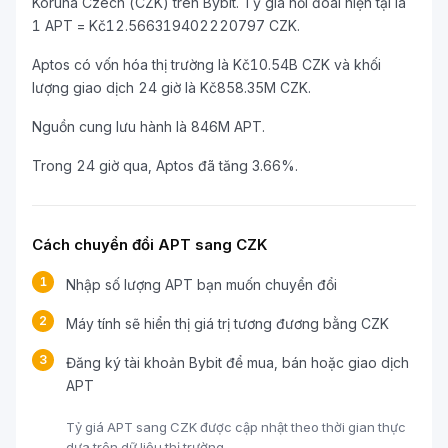
Koruna Czech (CZK) trên Bybit. Tỷ giá hối đoái hiện tại là
1 APT = Kč12.566319402220797 CZK.
Aptos có vốn hóa thị trường là Kč10.54B CZK và khối
lượng giao dịch 24 giờ là Kč858.35M CZK.
Nguồn cung lưu hành là 846M APT.
Trong 24 giờ qua, Aptos đã tăng 3.66%.
Cách chuyển đổi APT sang CZK
1
Nhập số lượng APT bạn muốn chuyển đổi
2
Máy tính sẽ hiển thị giá trị tương đương bằng CZK
3
Đăng ký tài khoản Bybit để mua, bán hoặc giao dịch
APT
Tỷ giá APT sang CZK được cập nhật theo thời gian thực
dựa trên dữ liệu thị trường.