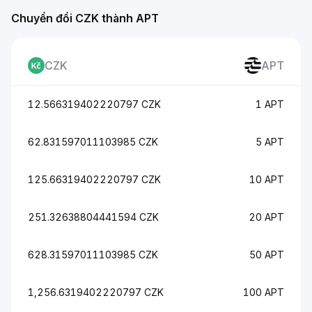
Chuyển đổi CZK thành APT
CZK
APT
12.566319402220797 CZK
1 APT
62.831597011103985 CZK
5 APT
125.66319402220797 CZK
10 APT
251.32638804441594 CZK
20 APT
628.31597011103985 CZK
50 APT
1,256.6319402220797 CZK
100 APT