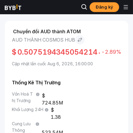
Đăng ký
Thị trường
Giá Cosmos Hub ATOM
AUD to Cosmos Hub
Chuyển đổi AUD thành ATOM
AUD THÀNH COSMOS HUB
$
0.5075194345054214
-2.89%
Cập nhật lần cuối: Aug 6, 2026, 16:00:00
Thống Kê Thị Trường
Vốn Hoá T
hị Trường
724.85M
Khối Lượng 24H
1.38
Cung Lưu
Thông
523.54M