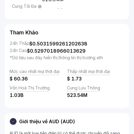
Cung Tối Đa
--
Tham Khảo
24h Thấp
$
0.5031599261202638
24h Cao
$
0.5297018966013629
*Dữ liệu sau đây hiển thị thông tin thị trường eth
Mức cao nhất mọi thời đại
Thấp nhất mọi thời đại
$
60.36
$
1.73
Vốn Hoá Thị Trường
Cung Lưu Thông
1.03B
523.54M
Giới thiệu về AUD (AUD)
AUD là một loại tiền điện tử có thể được chuyển đổi sang