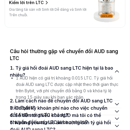
Kiếm lời trên LTC
Gia tăng tài sản với Sinh lời Dễ dàng và Sinh lời
Trên chuỗi.
Câu hỏi thường gặp về chuyển đổi AUD sang
LTC
1. Tỷ giá hối đoái AUD sang LTC hiện tại là bao
nhiêu?
1 AUD hiện có giá trị khoảng 0.015 LTC. Tỷ giá hối
đoái AUD sang LTC được cập nhật theo thời gian thực
trên Bybit, với phí chuyển đổi bằng 0 và khóa tỷ lệ
trong 15 giây sau khi bạn xác nhận.
2. Làm cách nào để chuyển đổi AUD sang LTC
trên Bybit?
3. Có bất kỳ khoản phí nào cho việc chuyển
đổi AUD sang LTC không?
4. Số tiền tối thiểu của AUD mà tôi có thể
chuyển đổi sang LTC là bao nhiêu?
5. Những yếu tố nào ảnh hưởng đến tỷ giá hối
đoái AUD sang LTC?