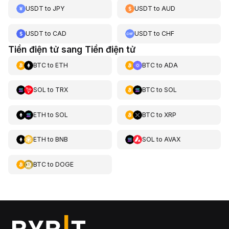
USDT
to
JPY
USDT
to
AUD
USDT
to
CAD
USDT
to
CHF
Tiền điện tử sang Tiền điện tử
BTC
to
ETH
BTC
to
ADA
SOL
to
TRX
BTC
to
SOL
ETH
to
SOL
BTC
to
XRP
ETH
to
BNB
SOL
to
AVAX
BTC
to
DOGE