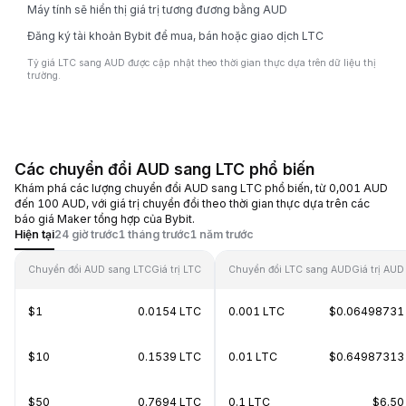
Máy tính sẽ hiển thị giá trị tương đương bằng AUD
Đăng ký tài khoản Bybit để mua, bán hoặc giao dịch LTC
Tỷ giá LTC sang AUD được cập nhật theo thời gian thực dựa trên dữ liệu thị
trường.
Các chuyển đổi AUD sang LTC phổ biến
Khám phá các lượng chuyển đổi AUD sang LTC phổ biến, từ 0,001 AUD
đến 100 AUD, với giá trị chuyển đổi theo thời gian thực dựa trên các
báo giá Maker tổng hợp của Bybit.
Hiện tại
24 giờ trước
1 tháng trước
1 năm trước
Chuyển đổi AUD sang LTC
Giá trị LTC
Chuyển đổi LTC sang AUD
Giá trị AUD
$1
0.0154 LTC
0.001 LTC
$0.06498731
$10
0.1539 LTC
0.01 LTC
$0.64987313
$50
0.7694 LTC
0.1 LTC
$6.50