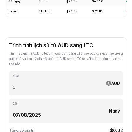
90 ngày
$60.38
$40.87
$47.16
+6.
1 năm
$131.00
$40.87
$72.85
-61
Trình tính lịch sử từ AUD sang LTC
Tìm hiểu giá trị AUD (Litecoin) của bạn bằng LTC vào bất kỳ ngày nào trong
quá khứ và xem tỷ giá hối đoái từ AUD sang LTC so với giá trị hôm nay như
thế nào.
Mua
AUD
Bật
Ngày
$0.02
Từng có giá trị