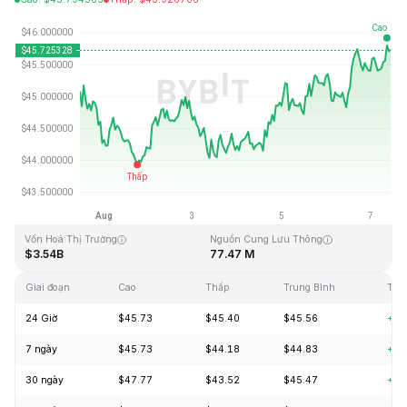
Cập Nhật Lần Cuối: 2026-08-07, 10:51 GMT+0
Mức cao nhất mọi thời đại
Thấp nhất mọi thời đại
$410.26
$1.15
Vốn Hoá Thị Trường
Nguồn Cung Lưu Thông
$3.54B
77.47 M
Giai đoạn
Cao
Thấp
Trung Bình
Thay
24 Giờ
$45.73
$45.40
$45.56
+1.
7 ngày
$45.73
$44.18
$44.83
+1.
30 ngày
$47.77
$43.52
$45.47
+5.