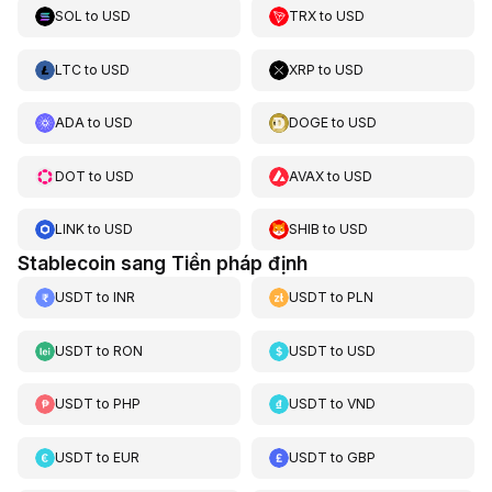
SOL
to
USD
TRX
to
USD
LTC
to
USD
XRP
to
USD
ADA
to
USD
DOGE
to
USD
DOT
to
USD
AVAX
to
USD
LINK
to
USD
SHIB
to
USD
Stablecoin sang Tiền pháp định
USDT
to
INR
USDT
to
PLN
USDT
to
RON
USDT
to
USD
USDT
to
PHP
USDT
to
VND
USDT
to
EUR
USDT
to
GBP