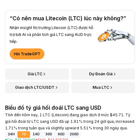
“Có nên mua Litecoin (LTC) lúc này không?”
Nhận insight thị trường Litecoin (LTC) được hỗ
trợ bởi AI và phân tích giá LTC sang AUD trực
tiếp.
Hỏi TradeGPT
Giá LTC
Dự Đoán Giá
Giao dịch LTC/USDT
Mua LTC
Biểu đồ tỷ giá hối đoái LTC sang USD
Tính đến hôm nay, 1 LTC (Litecoin) đang giao dịch ở mức $45.71. Tỷ
giá hối đoái từ LTC sang USD đã up 1.91% trong 24 giờ qua, increased
1.71% trong tuần qua và slightly upward 5.51% trong 30 ngày qua.
24H
7D
14D
30D
60D
200D
Cao
:
$
45.794565
Thấp
:
$
43.926706