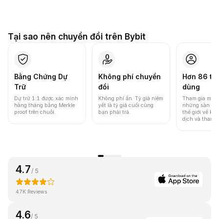
Tại sao nên chuyển đổi trên Bybit
Bằng Chứng Dự
Không phí chuyển
Hơn 86 tri
Trữ
đổi
dùng
Dự trữ 1:1 được xác minh
Không phí ẩn. Tỷ giá niêm
Tham gia một 
hàng tháng bằng Merkle
yết là tỷ giá cuối cùng
những sàn gia
proof trên chuỗi.
bạn phải trả.
thế giới về khố
dịch và thanh
4.7
/ 5
47K Reviews
4.6
/ 5