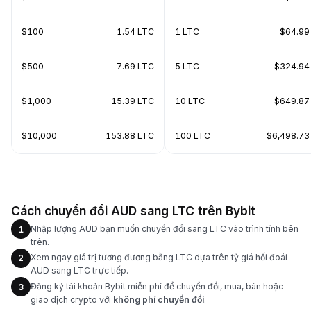
$100
1.54 LTC
1 LTC
$64.99
$500
7.69 LTC
5 LTC
$324.94
$1,000
15.39 LTC
10 LTC
$649.87
$10,000
153.88 LTC
100 LTC
$6,498.73
Cách chuyển đổi AUD sang LTC trên Bybit
Nhập lượng AUD bạn muốn chuyển đổi sang LTC vào trình tính bên
1
trên.
Xem ngay giá trị tương đương bằng LTC dựa trên tỷ giá hối đoái
2
AUD sang LTC trực tiếp.
Đăng ký tài khoản Bybit miễn phí để chuyển đổi, mua, bán hoặc
3
giao dịch crypto với
không phí chuyển đổi
.