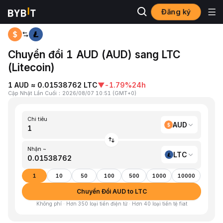
Đăng ký
Trang chủ
AUD to LTC
Chuyển đổi 1 AUD (AUD) sang LTC
(Litecoin)
1 AUD ≈ 0.01538762 LTC
▼
-1.79%
24h
Cập Nhật Lần Cuối
：
2026/08/07 10:51
(
GMT+0
)
Chi tiêu
AUD
Nhận ~
LTC
1
10
50
100
500
1000
10000
Chuyển Đổi AUD to LTC
Không phí · Hơn 350 loại tiền điện tử · Hơn 40 loại tiền tệ fiat