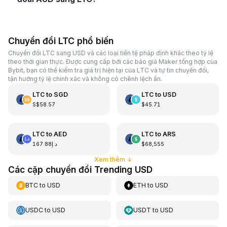
Chuyển đổi LTC phổ biến
Chuyển đổi LTC sang USD và các loại tiền tệ pháp định khác theo tỷ lệ
theo thời gian thực. Được cung cấp bởi các báo giá Maker tổng hợp của
Bybit, bạn có thể kiểm tra giá trị hiện tại của LTC và tự tin chuyển đổi,
tận hưởng tỷ lệ chính xác và không có chênh lệch ẩn.
LTC
to
SGD
LTC
to
USD
S$58.57
$45.71
LTC
to
AED
LTC
to
ARS
د.إ167.88
$68,555
Xem thêm
↓
Các cặp chuyển đổi Trending USD
BTC
to
USD
ETH
to
USD
USDC
to
USD
USDT
to
USD