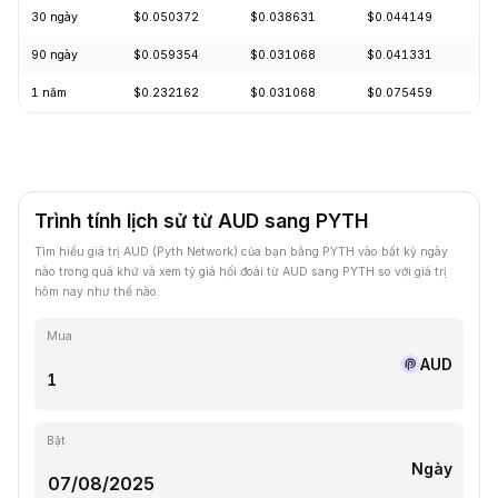
30 ngày
$0.050372
$0.038631
$0.044149
-
90 ngày
$0.059354
$0.031068
$0.041331
+
1 năm
$0.232162
$0.031068
$0.075459
-
Trình tính lịch sử từ AUD sang PYTH
Tìm hiểu giá trị AUD (Pyth Network) của bạn bằng PYTH vào bất kỳ ngày
nào trong quá khứ và xem tỷ giá hối đoái từ AUD sang PYTH so với giá trị
hôm nay như thế nào.
Mua
AUD
Bật
Ngày