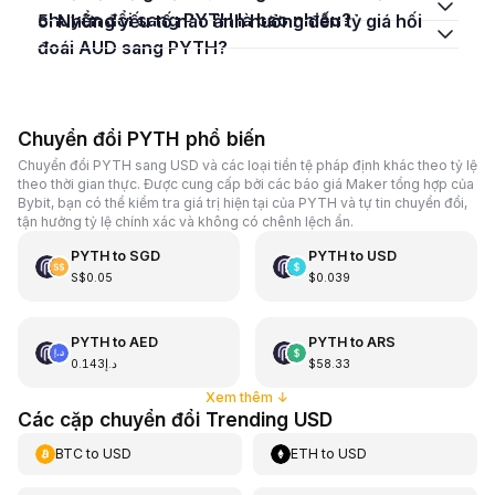
chuyển đổi sang PYTH là bao nhiêu?
5. Những yếu tố nào ảnh hưởng đến tỷ giá hối
đoái AUD sang PYTH?
Chuyển đổi PYTH phổ biến
Chuyển đổi PYTH sang USD và các loại tiền tệ pháp định khác theo tỷ lệ
theo thời gian thực. Được cung cấp bởi các báo giá Maker tổng hợp của
Bybit, bạn có thể kiểm tra giá trị hiện tại của PYTH và tự tin chuyển đổi,
tận hưởng tỷ lệ chính xác và không có chênh lệch ẩn.
PYTH
to
SGD
PYTH
to
USD
S$0.05
$0.039
PYTH
to
AED
PYTH
to
ARS
د.إ0.143
$58.33
Xem thêm
↓
Các cặp chuyển đổi Trending USD
BTC
to
USD
ETH
to
USD