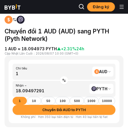
Đăng ký
Trang chủ
AUD to PYTH
Chuyển đổi 1 AUD (AUD) sang PYTH
(Pyth Network)
1 AUD ≈ 18.094973 PYTH
▲
+2.31%
24h
Cập Nhật Lần Cuối
：
2026/08/07 10:00
(
GMT+0
)
Chi tiêu
AUD
Nhận ~
PYTH
1
10
50
100
500
1000
10000
Chuyển Đổi AUD to PYTH
Không phí · Hơn 350 loại tiền điện tử · Hơn 40 loại tiền tệ fiat