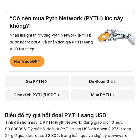
“Có nên mua Pyth Network (PYTH) lúc này
không?”
Nhận insight thị trường Pyth Network (PYTH)
được hỗ trợ bởi AI và phân tích giá PYTH sang
AUD trực tiếp.
Hỏi TradeGPT
Giá PYTH
Dự Đoán Giá
Giao dịch PYTH/USDT
Mua PYTH
Biểu đồ tỷ giá hối đoái PYTH sang USD
Tính đến hôm nay, 1 PYTH (Pyth Network) đang giao dịch ở mức
$0.038896. Tỷ giá hối đoái từ PYTH sang USD đã down 2.27% trong
24 giờ qua, decreased 2.80% trong tuần qua và slightly downward