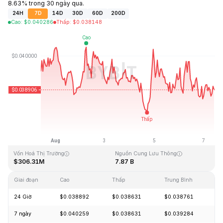
8.63% trong 30 ngày qua.
24H
7D
14D
30D
60D
200D
Cao
:
$
0.040286
Thấp
:
$
0.038148
Cập Nhật Lần Cuối: 2026-08-07, 10:00 GMT+0
Mức cao nhất mọi thời đại
Thấp nhất mọi thời đại
$1.20
$0.029535
Vốn Hoá Thị Trường
Nguồn Cung Lưu Thông
$306.31M
7.87 B
Giai đoạn
Cao
Thấp
Trung Bình
Th
24 Giờ
$0.038892
$0.038631
$0.038761
-
7 ngày
$0.040259
$0.038631
$0.039284
-