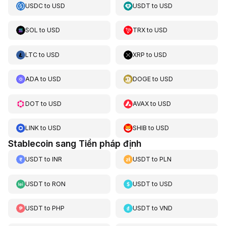
USDC
to
USD
USDT
to
USD
SOL
to
USD
TRX
to
USD
LTC
to
USD
XRP
to
USD
ADA
to
USD
DOGE
to
USD
DOT
to
USD
AVAX
to
USD
LINK
to
USD
SHIB
to
USD
Stablecoin sang Tiền pháp định
USDT
to
INR
USDT
to
PLN
USDT
to
RON
USDT
to
USD
USDT
to
PHP
USDT
to
VND