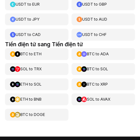
USDT
to
EUR
USDT
to
GBP
USDT
to
JPY
USDT
to
AUD
USDT
to
CAD
USDT
to
CHF
Tiền điện tử sang Tiền điện tử
BTC
to
ETH
BTC
to
ADA
SOL
to
TRX
BTC
to
SOL
ETH
to
SOL
BTC
to
XRP
ETH
to
BNB
SOL
to
AVAX
BTC
to
DOGE