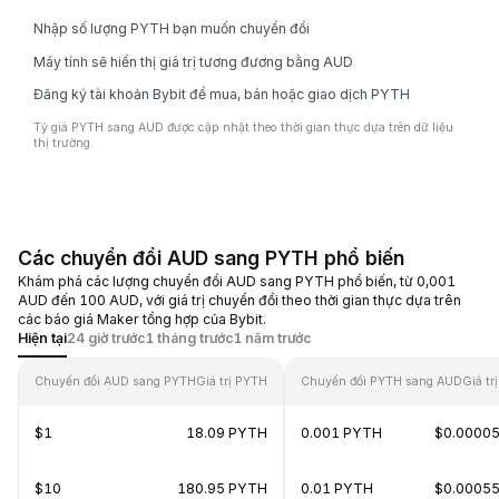
Nhập số lượng PYTH bạn muốn chuyển đổi
Máy tính sẽ hiển thị giá trị tương đương bằng AUD
Đăng ký tài khoản Bybit để mua, bán hoặc giao dịch PYTH
Tỷ giá PYTH sang AUD được cập nhật theo thời gian thực dựa trên dữ liệu
thị trường.
Các chuyển đổi AUD sang PYTH phổ biến
Khám phá các lượng chuyển đổi AUD sang PYTH phổ biến, từ 0,001
AUD đến 100 AUD, với giá trị chuyển đổi theo thời gian thực dựa trên
các báo giá Maker tổng hợp của Bybit.
Hiện tại
24 giờ trước
1 tháng trước
1 năm trước
Chuyển đổi AUD sang PYTH
Giá trị PYTH
Chuyển đổi PYTH sang AUD
Giá tr
$1
18.09 PYTH
0.001 PYTH
$0.0000
$10
180.95 PYTH
0.01 PYTH
$0.0005