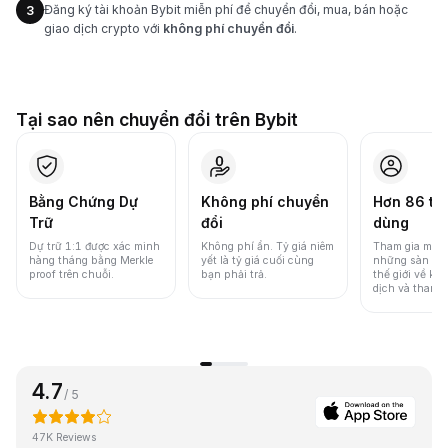
Đăng ký tài khoản Bybit miễn phí để chuyển đổi, mua, bán hoặc
3
giao dịch crypto với
không phí chuyển đổi
.
Tại sao nên chuyển đổi trên Bybit
Bằng Chứng Dự
Không phí chuyển
Hơn 86 tri
Trữ
đổi
dùng
Dự trữ 1:1 được xác minh
Không phí ẩn. Tỷ giá niêm
Tham gia một 
hàng tháng bằng Merkle
yết là tỷ giá cuối cùng
những sàn gia
proof trên chuỗi.
bạn phải trả.
thế giới về khố
dịch và thanh
4.7
/ 5
47K Reviews