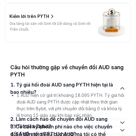
Kiếm lời trên PYTH
Gia tăng tài sản với Sinh lời Dễ dàng và Sinh lời
Trên chuỗi.
Câu hỏi thường gặp về chuyển đổi AUD sang
PYTH
1. Tỷ giá hối đoái AUD sang PYTH hiện tại là
bao nhiêu?
1 AUD hiện có giá trị khoảng 18.095 PYTH. Tỷ giá hối
đoái AUD sang PYTH được cập nhật theo thời gian
thực trên Bybit, với phí chuyển đổi bằng 0 và khóa tỷ
lệ trong 15 giây sau khi bạn xác nhận.
2. Làm cách nào để chuyển đổi AUD sang
PYTH trên Bybit?
3. Có bất kỳ khoản phí nào cho việc chuyển
đổi AUD sang PYTH không?
4. Số tiền tối thiểu của AUD mà tôi có thể