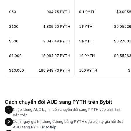
$50
904.75 PYTH
0.1 PYTH
$0.005
$100
1,809.50 PYTH
1 PYTH
$0.0552
$500
9,047.49 PYTH
5 PYTH
$0.2763
$1,000
18,094.97 PYTH
10 PYTH
$0.5526
$10,000
180,949.73 PYTH
100 PYTH
$
Cách chuyển đổi AUD sang PYTH trên Bybit
Nhập lượng AUD bạn muốn chuyển đổi sang PYTH vào trình tính
1
bên trên.
Xem ngay giá trị tương đương bằng PYTH dựa trên tỷ giá hối đoái
2
AUD sang PYTH trực tiếp.