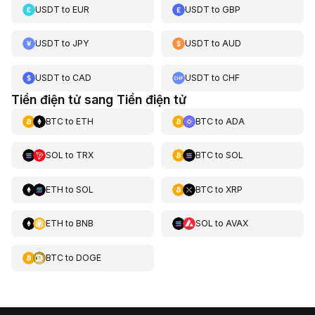
USDT
to
EUR
USDT
to
GBP
USDT
to
JPY
USDT
to
AUD
USDT
to
CAD
USDT
to
CHF
Tiền điện tử sang Tiền điện tử
BTC
to
ETH
BTC
to
ADA
SOL
to
TRX
BTC
to
SOL
ETH
to
SOL
BTC
to
XRP
ETH
to
BNB
SOL
to
AVAX
BTC
to
DOGE