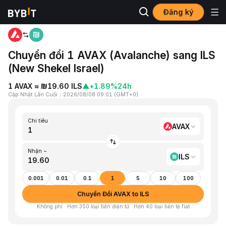
Đăng ký
Trang chủ
AVAX to ILS
Chuyển đổi 1 AVAX (Avalanche) sang ILS
(New Shekel Israel)
1 AVAX ≈ ₪19.60 ILS
▲
+1.89%
24h
Cập Nhật Lần Cuối
：
2026/08/08 09:01
(
GMT+0
)
Chi tiêu
AVAX
Nhận ~
ILS
0.001
0.01
0.1
1
5
10
100
Chuyển Đổi AVAX to ILS
Không phí · Hơn 350 loại tiền điện tử · Hơn 40 loại tiền tệ fiat