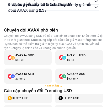
chuyển đổi sang ILS là bao nhiêu?
5. Những yếu tố nào ảnh hưởng đến tỷ giá hối
đoái AVAX sang ILS?
Chuyển đổi AVAX phổ biến
Chuyển đổi AVAX sang USD và các loại tiền tệ pháp định khác theo tỷ lệ
theo thời gian thực. Được cung cấp bởi các báo giá Maker tổng hợp của
Bybit, bạn có thể kiểm tra giá trị hiện tại của AVAX và tự tin chuyển đổi,
tận hưởng tỷ lệ chính xác và không có chênh lệch ẩn.
AVAX
to
SGD
AVAX
to
USD
S$8.35
$6.53
AVAX
to
AED
AVAX
to
ARS
د.إ23.98
$9,788.7
Xem thêm
↓
Các cặp chuyển đổi Trending USD
BTC
to
USD
ETH
to
USD