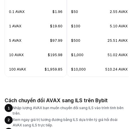
0.1 AVAX
$1.96
$50
2.55 AVAX
1 AVAX
$19.60
$100
5.10 AVAX
5 AVAX
$97.99
$500
25.51 AVAX
10 AVAX
$195.98
$1,000
51.02 AVAX
100 AVAX
$1,959.85
$10,000
510.24 AVAX
Cách chuyển đổi AVAX sang ILS trên Bybit
Nhập lượng AVAX bạn muốn chuyển đổi sang ILS vào trình tính bên
1
trên.
Xem ngay giá trị tương đương bằng ILS dựa trên tỷ giá hối đoái
2
AVAX sang ILS trực tiếp.