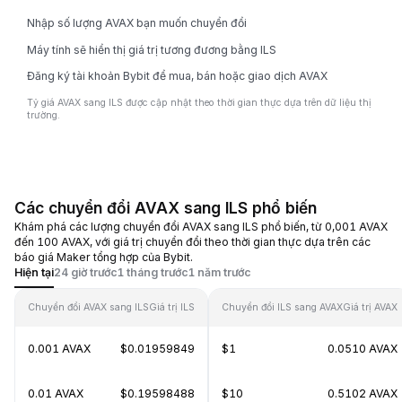
Nhập số lượng AVAX bạn muốn chuyển đổi
Máy tính sẽ hiển thị giá trị tương đương bằng ILS
Đăng ký tài khoản Bybit để mua, bán hoặc giao dịch AVAX
Tỷ giá AVAX sang ILS được cập nhật theo thời gian thực dựa trên dữ liệu thị
trường.
Các chuyển đổi AVAX sang ILS phổ biến
Khám phá các lượng chuyển đổi AVAX sang ILS phổ biến, từ 0,001 AVAX
đến 100 AVAX, với giá trị chuyển đổi theo thời gian thực dựa trên các
báo giá Maker tổng hợp của Bybit.
Hiện tại
24 giờ trước
1 tháng trước
1 năm trước
Chuyển đổi AVAX sang ILS
Giá trị ILS
Chuyển đổi ILS sang AVAX
Giá trị AVAX
0.001 AVAX
$0.01959849
$1
0.0510 AVAX
0.01 AVAX
$0.19598488
$10
0.5102 AVAX