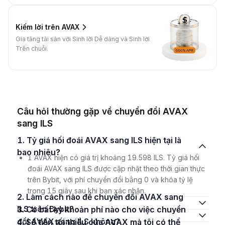
Kiếm lời trên AVAX
Gia tăng tài sản với Sinh lời Dễ dàng và Sinh lời
Trên chuỗi.
Câu hỏi thường gặp về chuyển đổi AVAX
sang ILS
1. Tỷ giá hối đoái AVAX sang ILS hiện tại là
bao nhiêu?
1 AVAX hiện có giá trị khoảng 19.598 ILS. Tỷ giá hối
đoái AVAX sang ILS được cập nhật theo thời gian thực
trên Bybit, với phí chuyển đổi bằng 0 và khóa tỷ lệ
trong 15 giây sau khi bạn xác nhận.
2. Làm cách nào để chuyển đổi AVAX sang
ILS trên Bybit?
3. Có bất kỳ khoản phí nào cho việc chuyển
đổi AVAX sang ILS không?
4. Số tiền tối thiểu của AVAX mà tôi có thể