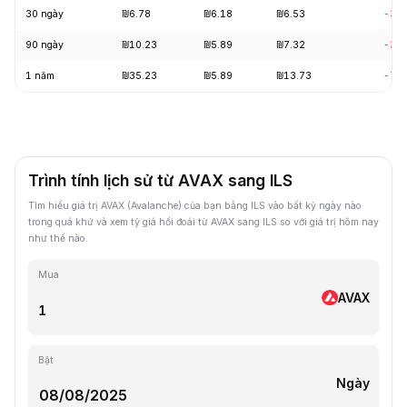
30 ngày
₪6.78
₪6.18
₪6.53
-3.
90 ngày
₪10.23
₪5.89
₪7.32
-3.
1 năm
₪35.23
₪5.89
₪13.73
-72
Trình tính lịch sử từ AVAX sang ILS
Tìm hiểu giá trị AVAX (Avalanche) của bạn bằng ILS vào bất kỳ ngày nào
trong quá khứ và xem tỷ giá hối đoái từ AVAX sang ILS so với giá trị hôm nay
như thế nào.
Mua
AVAX
Bật
Ngày