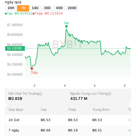
ngày qua.
24H
7D
14D
30D
60D
200D
Cao
:
₪
6.919522
Thấp
:
₪
6.115634
Cập Nhật Lần Cuối: 2026-08-08, 09:01 GMT+0
Mức cao nhất mọi thời đại
Thấp nhất mọi thời đại
₪144.96
₪2.80
Vốn Hoá Thị Trường
Nguồn Cung Lưu Thông
₪2.82B
431.77 M
Giai đoạn
Cao
Thấp
Trung Bình
Thay
24 Giờ
₪6.53
₪6.53
₪6.53
+1.
7 ngày
₪6.68
₪6.18
₪6.51
+2.