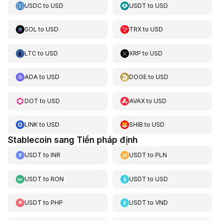
USDC
to
USD
USDT
to
USD
SOL
to
USD
TRX
to
USD
LTC
to
USD
XRP
to
USD
ADA
to
USD
DOGE
to
USD
DOT
to
USD
AVAX
to
USD
LINK
to
USD
SHIB
to
USD
Stablecoin sang Tiền pháp định
USDT
to
INR
USDT
to
PLN
USDT
to
RON
USDT
to
USD
USDT
to
PHP
USDT
to
VND