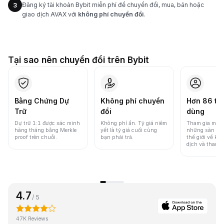
Đăng ký tài khoản Bybit miễn phí để chuyển đổi, mua, bán hoặc
3
giao dịch AVAX với
không phí chuyển đổi
.
Tại sao nên chuyển đổi trên Bybit
Bằng Chứng Dự
Không phí chuyển
Hơn 86 tri
Trữ
đổi
dùng
Dự trữ 1:1 được xác minh
Không phí ẩn. Tỷ giá niêm
Tham gia một 
hàng tháng bằng Merkle
yết là tỷ giá cuối cùng
những sàn gia
proof trên chuỗi.
bạn phải trả.
thế giới về khố
dịch và thanh
4.7
/ 5
47K Reviews