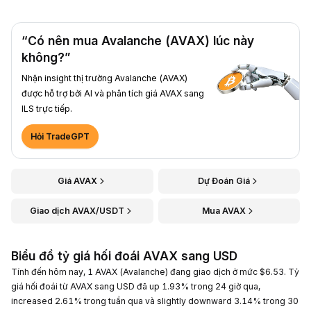
“Có nên mua Avalanche (AVAX) lúc này
không?”
Nhận insight thị trường Avalanche (AVAX)
được hỗ trợ bởi AI và phân tích giá AVAX sang
ILS trực tiếp.
Hỏi TradeGPT
Giá AVAX
Dự Đoán Giá
Giao dịch AVAX/USDT
Mua AVAX
Biểu đồ tỷ giá hối đoái AVAX sang USD
Tính đến hôm nay, 1 AVAX (Avalanche) đang giao dịch ở mức $6.53. Tỷ
giá hối đoái từ AVAX sang USD đã up 1.93% trong 24 giờ qua,
increased 2.61% trong tuần qua và slightly downward 3.14% trong 30