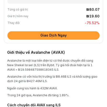
₪80.07
Từng có giá trị
₪19.60
Giá trị hôm nay
-75.52
%
Thay đổi
Giao Dịch Ngay
Giới thiệu về Avalanche (AVAX)
Avalanche là một loại tiền điện tử có thể được chuyển đổi sang
New Shekel Israel (ILS) trên Bybit. Tỷ giá hối đoái hiện tại là 1
AVAX = ₪19.598487598618345 ILS.
Avalanche có vốn hóa thị trường là ₪8.46B ILS và khối lượng giao
dịch 24 giờ là ₪427.46M ILS.
Nguồn cung lưu hành là 432M AVAX.
Trong 24 giờ qua, Avalanche đã tăng 1.89%.
Cách chuyển đổi AVAX sang ILS