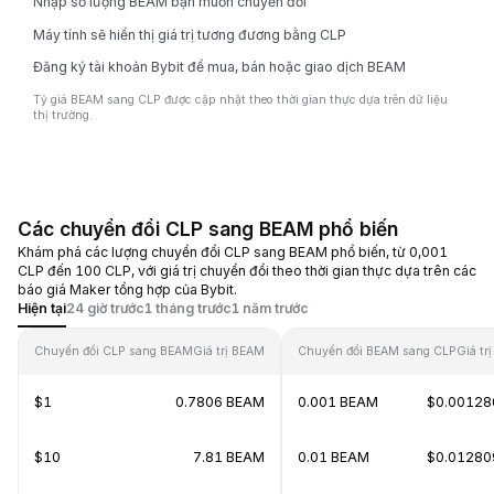
Nhập số lượng BEAM bạn muốn chuyển đổi
Máy tính sẽ hiển thị giá trị tương đương bằng CLP
Đăng ký tài khoản Bybit để mua, bán hoặc giao dịch BEAM
Tỷ giá BEAM sang CLP được cập nhật theo thời gian thực dựa trên dữ liệu
thị trường.
Các chuyển đổi CLP sang BEAM phổ biến
Khám phá các lượng chuyển đổi CLP sang BEAM phổ biến, từ 0,001
CLP đến 100 CLP, với giá trị chuyển đổi theo thời gian thực dựa trên các
báo giá Maker tổng hợp của Bybit.
Hiện tại
24 giờ trước
1 tháng trước
1 năm trước
Chuyển đổi CLP sang BEAM
Giá trị BEAM
Chuyển đổi BEAM sang CLP
Giá tr
$1
0.7806 BEAM
0.001 BEAM
$0.00128
$10
7.81 BEAM
0.01 BEAM
$0.01280