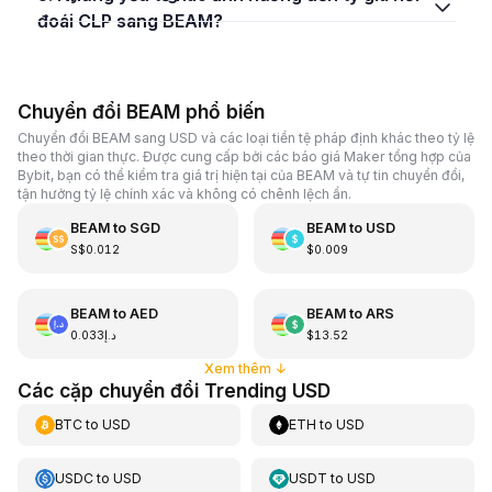
đoái CLP sang BEAM?
Chuyển đổi BEAM phổ biến
Chuyển đổi BEAM sang USD và các loại tiền tệ pháp định khác theo tỷ lệ
theo thời gian thực. Được cung cấp bởi các báo giá Maker tổng hợp của
Bybit, bạn có thể kiểm tra giá trị hiện tại của BEAM và tự tin chuyển đổi,
tận hưởng tỷ lệ chính xác và không có chênh lệch ẩn.
BEAM
to
SGD
BEAM
to
USD
S$0.012
$0.009
BEAM
to
AED
BEAM
to
ARS
د.إ0.033
$13.52
Xem thêm
↓
Các cặp chuyển đổi Trending USD
BTC
to
USD
ETH
to
USD
USDC
to
USD
USDT
to
USD