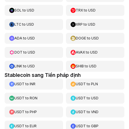
SOL
to
USD
TRX
to
USD
LTC
to
USD
XRP
to
USD
ADA
to
USD
DOGE
to
USD
DOT
to
USD
AVAX
to
USD
LINK
to
USD
SHIB
to
USD
Stablecoin sang Tiền pháp định
USDT
to
INR
USDT
to
PLN
USDT
to
RON
USDT
to
USD
USDT
to
PHP
USDT
to
VND
USDT
to
EUR
USDT
to
GBP