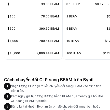
$50
39.03 BEAM
0.1 BEAM
$0.12809
$100
78.06 BEAM
1 BEAM
$
$500
390.32 BEAM
5 BEAM
$
$1,000
780.64 BEAM
10 BEAM
$1
$10,000
7,806.44 BEAM
100 BEAM
$12
Cách chuyển đổi CLP sang BEAM trên Bybit
Nhập lượng CLP bạn muốn chuyển đổi sang BEAM vào trình tính
1
bên trên.
Xem ngay giá trị tương đương bằng BEAM dựa trên tỷ giá hối đoái
2
CLP sang BEAM trực tiếp.
Đăng ký tài khoản Bybit miễn phí để chuyển đổi, mua, bán hoặc
3