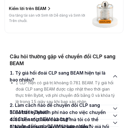
Kiếm lời trên BEAM
Gia tăng tài sản với Sinh lời Dễ dàng và Sinh lời
Trên chuỗi.
Câu hỏi thường gặp về chuyển đổi CLP sang
BEAM
1. Tỷ giá hối đoái CLP sang BEAM hiện tại là
bao nhiêu?
1 CLP hiện có giá trị khoảng 0.781 BEAM. Tỷ giá hối
đoái CLP sang BEAM được cập nhật theo thời gian
thực trên Bybit, với phí chuyển đổi bằng 0 và khóa tỷ
lệ trong 15 giây sau khi bạn xác nhận.
2. Làm cách nào để chuyển đổi CLP sang
BEAM trên Bybit?
3. Có bất kỳ khoản phí nào cho việc chuyển
đổi CLP sang BEAM không?
4. Số tiền tối thiểu của CLP mà tôi có thể
chuyển đổi sang BEAM là bao nhiêu?
5. Những yếu tố nào ảnh hưởng đến tỷ giá hối