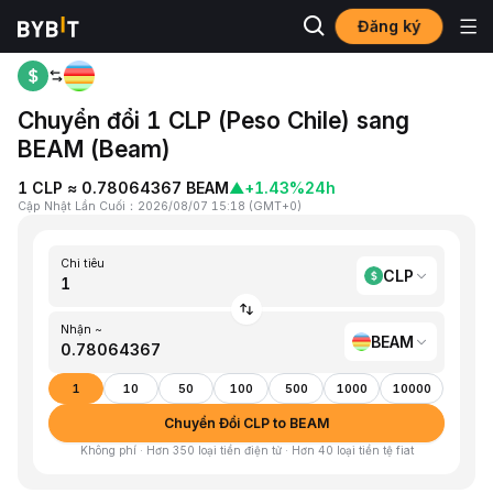
Đăng ký
Trang chủ
CLP to BEAM
Chuyển đổi 1 CLP (Peso Chile) sang
BEAM (Beam)
1 CLP ≈ 0.78064367 BEAM
▲
+1.43%
24h
Cập Nhật Lần Cuối
：
2026/08/07 15:18
(
GMT+0
)
Chi tiêu
CLP
Nhận ~
BEAM
1
10
50
100
500
1000
10000
Chuyển Đổi CLP to BEAM
Không phí · Hơn 350 loại tiền điện tử · Hơn 40 loại tiền tệ fiat