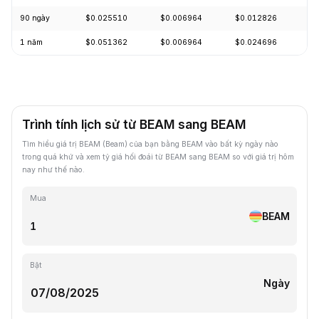
90 ngày
$0.025510
$0.006964
$0.012826
-
1 năm
$0.051362
$0.006964
$0.024696
-
Trình tính lịch sử từ BEAM sang BEAM
Tìm hiểu giá trị BEAM (Beam) của bạn bằng BEAM vào bất kỳ ngày nào
trong quá khứ và xem tỷ giá hối đoái từ BEAM sang BEAM so với giá trị hôm
nay như thế nào.
Mua
BEAM
Bật
Ngày