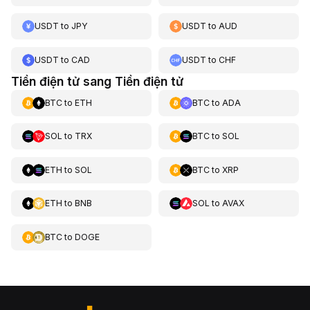
USDT
to
JPY
USDT
to
AUD
USDT
to
CAD
USDT
to
CHF
Tiền điện tử sang Tiền điện tử
BTC
to
ETH
BTC
to
ADA
SOL
to
TRX
BTC
to
SOL
ETH
to
SOL
BTC
to
XRP
ETH
to
BNB
SOL
to
AVAX
BTC
to
DOGE