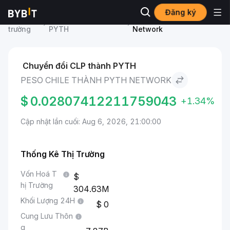
Đăng ký
Thị
Giá Pyth Network
Peso Chile to Pyth
trường
PYTH
Network
Chuyển đổi CLP thành PYTH
PESO CHILE THÀNH PYTH NETWORK
$
0.02807412211759043
+1.34%
Cập nhật lần cuối: Aug 6, 2026, 21:00:00
Thống Kê Thị Trường
Vốn Hoá T
hị Trường
304.63M
Khối Lượng 24H
0
Cung Lưu Thôn
g