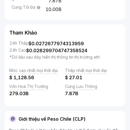
7.87B
Cung Tối Đa
10.00B
Tham Khảo
24h Thấp
$
0.0272677974313959
24h Cao
$
0.028299704747358524
*Dữ liệu sau đây hiển thị thông tin thị trường eth
Mức cao nhất mọi thời đại
Thấp nhất mọi thời đại
$
1,128.56
$
27.01
Vốn Hoá Thị Trường
Cung Lưu Thông
279.03B
7.87B
Giới thiệu về Peso Chile (CLP)