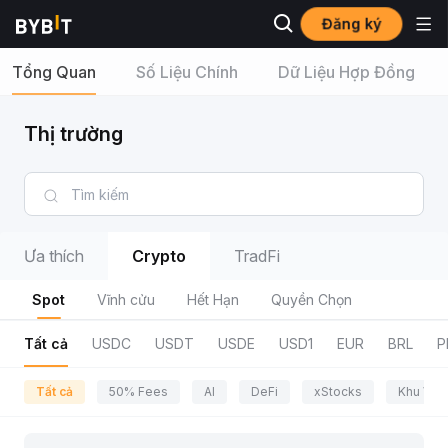
Đăng ký
Tổng Quan
Số Liệu Chính
Dữ Liệu Hợp Đồng
Thị trường
Ưa thích
Crypto
TradFi
Spot
Vĩnh cửu
Hết Hạn
Quyền Chọn
Tất cả
USDC
USDT
USDE
USD1
EUR
BRL
P
Tất cả
50% Fees
AI
DeFi
xStocks
Khu Vực