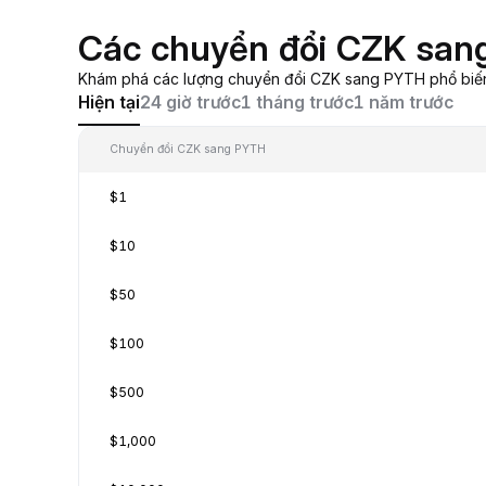
Các chuyển đổi CZK san
Khám phá các lượng chuyển đổi CZK sang PYTH phổ biến, 
Hiện tại
24 giờ trước
1 tháng trước
1 năm trước
Chuyển đổi CZK sang PYTH
$1
$10
$50
$100
$500
$1,000