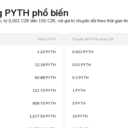
g PYTH phổ biến
từ 0,001 CZK đến 100 CZK, với giá trị chuyển đổi theo thời gian th
Giá trị PYTH
Chuyển đổi PYTH sang CZK
1.22 PYTH
0.001 PYTH
12.18 PYTH
0.01 PYTH
60.88 PYTH
0.1 PYTH
121.75 PYTH
1 PYTH
608.75 PYTH
5 PYTH
1,217.50 PYTH
10 PYTH