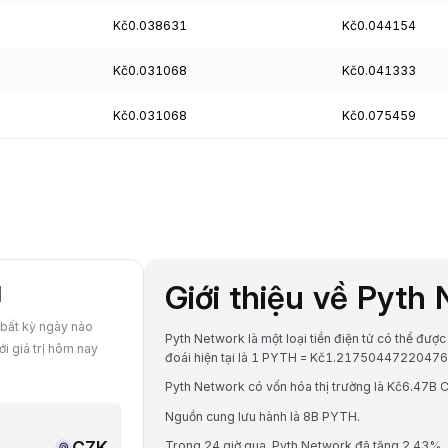
Kč0.038631
Kč0.044154
Kč0.031068
Kč0.041333
Kč0.031068
Kč0.075459
Giới thiệu về Pyth
H
 bất kỳ ngày nào
Pyth Network là một loại tiền điện tử có thể đượ
i giá trị hôm nay
đoái hiện tại là 1 PYTH = Kč1.2175044722047
Pyth Network có vốn hóa thị trường là Kč6.47B 
Nguồn cung lưu hành là 8B PYTH.
CZK
Trong 24 giờ qua, Pyth Network đã tăng 2.43%.