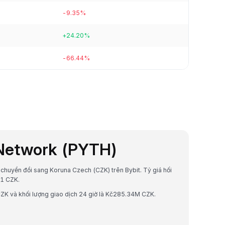
-9.35%
+24.20%
-66.44%
 Network (PYTH)
c chuyển đổi sang Koruna Czech (CZK) trên Bybit. Tỷ giá hối
61 CZK.
CZK và khối lượng giao dịch 24 giờ là Kč285.34M CZK.