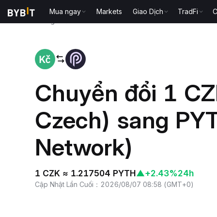
Mua ngay
Markets
Giao Dịch
TradFi
C
Trang chủ
CZK to PYTH
Chuyển đổi 1 CZ
Czech) sang PYT
Network)
1 CZK ≈ 1.217504 PYTH
▲
+2.43%
24h
Cập Nhật Lần Cuối
：
2026/08/07 08:58
(
GMT+0
)