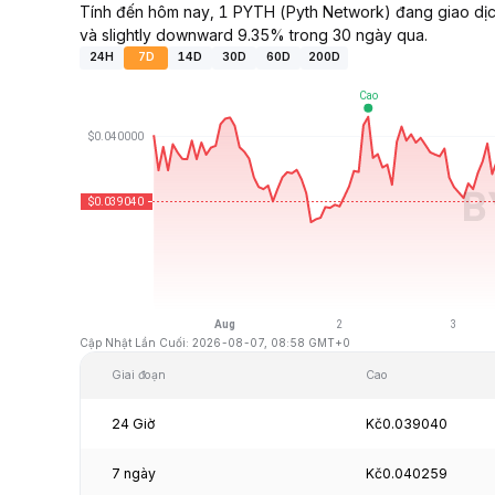
Tính đến hôm nay, 1 PYTH (Pyth Network) đang giao dị
và slightly downward 9.35% trong 30 ngày qua.
24H
7D
14D
30D
60D
200D
Cập Nhật Lần Cuối: 2026-08-07, 08:58 GMT+0
Giai đoạn
Cao
24 Giờ
Kč0.039040
7 ngày
Kč0.040259