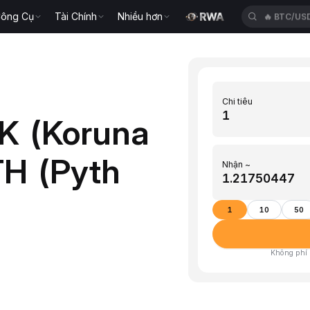
ông Cụ
Tài Chính
Nhiều hơn
🔥
BTC/US
Chi tiêu
K (Koruna
H (Pyth
Nhận ~
1
10
50
Không phí ·