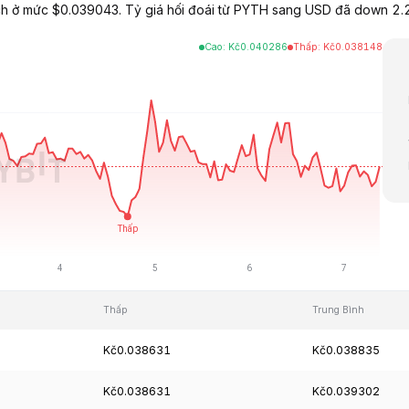
ch ở mức $0.039043. Tỷ giá hối đoái từ PYTH sang USD đã down 2
Cao
:
Kč
0.040286
Thấp
:
Kč
0.038148
Thấp
Trung Bình
Kč0.038631
Kč0.038835
Kč0.038631
Kč0.039302