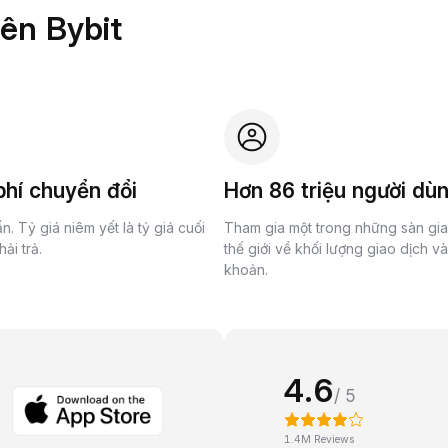
rên Bybit
hí chuyển đổi
Hơn 86 triệu người dù
n. Tỷ giá niêm yết là tỷ giá cuối
Tham gia một trong những sàn gi
ải trả.
thế giới về khối lượng giao dịch v
khoản.
4.6
/ 5
1.4M Reviews