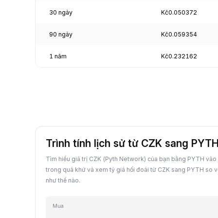
30 ngày
Kč0.050372
90 ngày
Kč0.059354
1 năm
Kč0.232162
Trình tính lịch sử từ CZK sang PYT
Tìm hiểu giá trị CZK (Pyth Network) của bạn bằng PYTH vào
trong quá khứ và xem tỷ giá hối đoái từ CZK sang PYTH so vớ
như thế nào.
Mua