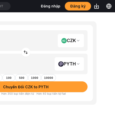
Đăng ký
Đăng nhập
DT
CZK
PYTH
100
500
1000
10000
Chuyển Đổi CZK to PYTH
 Hơn 350 loại tiền điện tử · Hơn 40 loại tiền tệ fiat