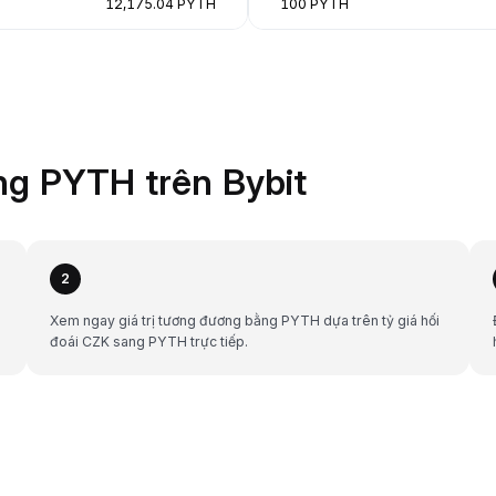
12,175.04 PYTH
100 PYTH
g PYTH trên Bybit
2
Xem ngay giá trị tương đương bằng PYTH dựa trên tỷ giá hối
đoái CZK sang PYTH trực tiếp.