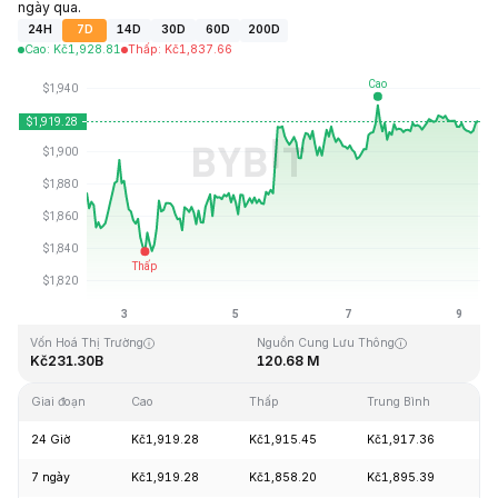
ngày qua.
24H
7D
14D
30D
60D
200D
Cao
:
Kč
1,928.81
Thấp
:
Kč
1,837.66
Cập Nhật Lần Cuối: 2026-08-09, 08:04 GMT+0
Mức cao nhất mọi thời đại
Thấp nhất mọi thời đại
Kč4,946.05
Kč0.432979
Vốn Hoá Thị Trường
Nguồn Cung Lưu Thông
Kč231.30B
120.68 M
Giai đoạn
Cao
Thấp
Trung Bình
Th
24 Giờ
Kč1,919.28
Kč1,915.45
Kč1,917.36
+
7 ngày
Kč1,919.28
Kč1,858.20
Kč1,895.39
+