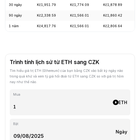
30 ngày
Kč1,951.79
Kč1,774.09
Kč1,878.89
+
90 ngày
Kč2,338.59
Kč1,566.01
Kč1,860.42
+
1 năm
Kč4,817.76
Kč1,566.01
Kč2,806.64
-
Trình tính lịch sử từ ETH sang CZK
Tìm hiểu giá trị ETH (Ethereum) của bạn bằng CZK vào bất kỳ ngày nào
trong quá khứ và xem tỷ giá hối đoái từ ETH sang CZK so với giá trị hôm
nay như thế nào.
Mua
ETH
Bật
Ngày