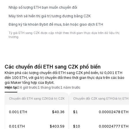
Nhập số lượng ETH bạn muốn chuyển đổi
Máy tính sẽ hiển thị giá trị tương đương bằng CZK
Đăng ký tài khoản Bybit để mua, bán hoặc giao dịch ETH
Tỷ giá ETH sang CZK được cập nhật theo thời gian thực dựa trên dữ liệu thị
trường.
Các chuyển đổi ETH sang CZK phổ biến
Khám phá các lượng chuyển đổi ETH sang CZK phổ biến, từ 0,001 ETH
đến 100 ETH, với giá trị chuyển đổi theo thời gian thực dựa trên các báo
giá Maker tổng hợp của Bybit.
Hiện tại
24 giờ trước
1 tháng trước
1 năm trước
Chuyển đổi ETH sang CZK
Giá trị CZK
Chuyển đổi CZK sang ETH
Giá trị ETH
0.001 ETH
$40.36
$1
0.00002478 ETH
0.01 ETH
$403.59
$10
0.00024777 ETH