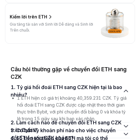
Kiếm lời trên ETH
Gia tăng tài sản với Sinh lời Dễ dàng và Sinh lời
Trên chuỗi.
Câu hỏi thường gặp về chuyển đổi ETH sang
CZK
1. Tỷ giá hối đoái ETH sang CZK hiện tại là bao
nhiêu?
1 ETH hiện có giá trị khoảng 40,359.231 CZK. Tỷ giá
hối đoái ETH sang CZK được cập nhật theo thời gian
thực trên Bybit, với phí chuyển đổi bằng 0 và khóa tỷ
lệ trong 15 giây sau khi bạn xác nhận.
2. Làm cách nào để chuyển đổi ETH sang CZK
trên Bybit?
3. Có bất kỳ khoản phí nào cho việc chuyển
đổi ETH sang CZK không?
4. Số tiền tối thiểu của ETH mà tôi có thể