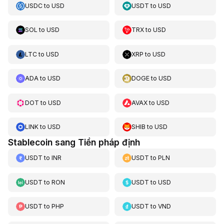
USDC
to
USD
USDT
to
USD
SOL
to
USD
TRX
to
USD
LTC
to
USD
XRP
to
USD
ADA
to
USD
DOGE
to
USD
DOT
to
USD
AVAX
to
USD
LINK
to
USD
SHIB
to
USD
Stablecoin sang Tiền pháp định
USDT
to
INR
USDT
to
PLN
USDT
to
RON
USDT
to
USD
USDT
to
PHP
USDT
to
VND