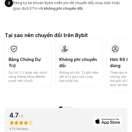
Đăng ký tài khoản Bybit miễn phí để chuyển đổi, mua, bán hoặc
3
giao dịch ETH với
không phí chuyển đổi
.
Tại sao nên chuyển đổi trên Bybit
Bằng Chứng Dự
Không phí chuyển
Hơn 86 tri
Trữ
đổi
dùng
Dự trữ 1:1 được xác minh
Không phí ẩn. Tỷ giá niêm
Tham gia một 
hàng tháng bằng Merkle
yết là tỷ giá cuối cùng
những sàn gia
proof trên chuỗi.
bạn phải trả.
thế giới về khố
dịch và thanh
4.7
/ 5
47K Reviews