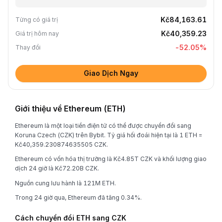
Kč84,163.61
Từng có giá trị
Kč40,359.23
Giá trị hôm nay
-52.05
%
Thay đổi
Giao Dịch Ngay
Giới thiệu về Ethereum (ETH)
Ethereum là một loại tiền điện tử có thể được chuyển đổi sang
Koruna Czech (CZK) trên Bybit. Tỷ giá hối đoái hiện tại là 1 ETH =
Kč40,359.230874635505 CZK.
Ethereum có vốn hóa thị trường là Kč4.85T CZK và khối lượng giao
dịch 24 giờ là Kč72.20B CZK.
Nguồn cung lưu hành là 121M ETH.
Trong 24 giờ qua, Ethereum đã tăng 0.34%.
Cách chuyển đổi ETH sang CZK