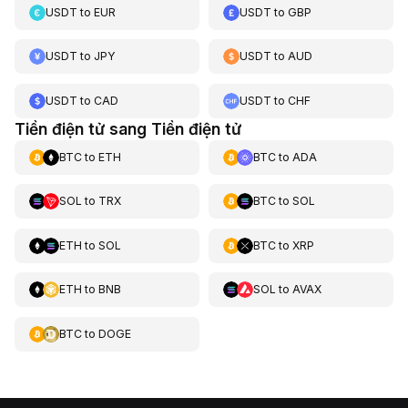
USDT
to
EUR
USDT
to
GBP
USDT
to
JPY
USDT
to
AUD
USDT
to
CAD
USDT
to
CHF
Tiền điện tử sang Tiền điện tử
BTC
to
ETH
BTC
to
ADA
SOL
to
TRX
BTC
to
SOL
ETH
to
SOL
BTC
to
XRP
ETH
to
BNB
SOL
to
AVAX
BTC
to
DOGE