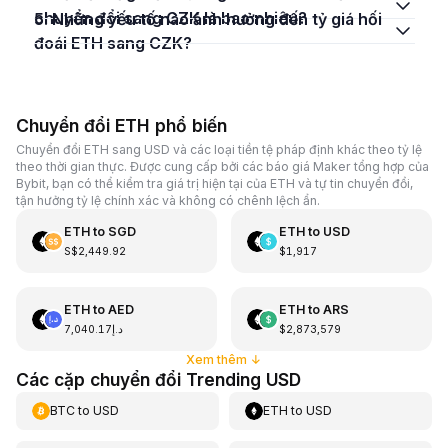
chuyển đổi sang CZK là bao nhiêu?
5. Những yếu tố nào ảnh hưởng đến tỷ giá hối
đoái ETH sang CZK?
Chuyển đổi ETH phổ biến
Chuyển đổi ETH sang USD và các loại tiền tệ pháp định khác theo tỷ lệ
theo thời gian thực. Được cung cấp bởi các báo giá Maker tổng hợp của
Bybit, bạn có thể kiểm tra giá trị hiện tại của ETH và tự tin chuyển đổi,
tận hưởng tỷ lệ chính xác và không có chênh lệch ẩn.
ETH
to
SGD
ETH
to
USD
S$2,449.92
$1,917
ETH
to
AED
ETH
to
ARS
د.إ7,040.17
$2,873,579
Xem thêm
↓
Các cặp chuyển đổi Trending USD
BTC
to
USD
ETH
to
USD