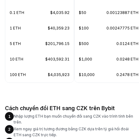
0.1 ETH
$4,035.92
$50
0.00123887 ETH
1 ETH
$40,359.23
$100
0.00247775 ETH
5 ETH
$201,796.15
$500
0.0124 ETH
10 ETH
$403,592.31
$1,000
0.0248 ETH
100 ETH
$4,035,923
$10,000
0.2478 ETH
Cách chuyển đổi ETH sang CZK trên Bybit
Nhập lượng ETH bạn muốn chuyển đổi sang CZK vào trình tính bên
1
trên.
Xem ngay giá trị tương đương bằng CZK dựa trên tỷ giá hối đoái
2
ETH sang CZK trực tiếp.