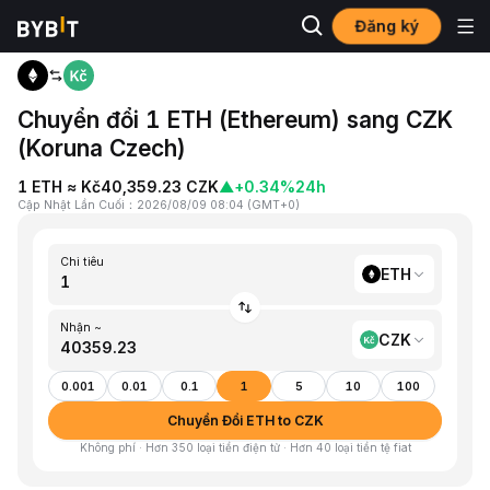
Đăng ký
Trang chủ
ETH to CZK
Chuyển đổi 1 ETH (Ethereum) sang CZK
(Koruna Czech)
1 ETH ≈ Kč40,359.23 CZK
▲
+0.34%
24h
Cập Nhật Lần Cuối
：
2026/08/09 08:04
(
GMT+0
)
Chi tiêu
ETH
Nhận ~
CZK
0.001
0.01
0.1
1
5
10
100
Chuyển Đổi ETH to CZK
Không phí · Hơn 350 loại tiền điện tử · Hơn 40 loại tiền tệ fiat