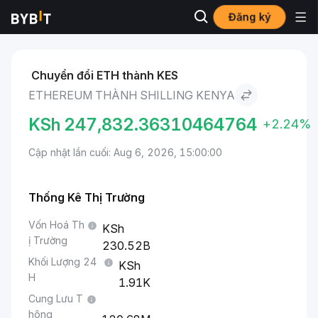
Đăng ký
Thị trường
Giá Ethereum ETH
Ethereum to Shilling Kenya
Chuyển đổi ETH thành KES
ETHEREUM THÀNH SHILLING KENYA
KSh
247,832.36310464764
+2.24%
Cập nhật lần cuối: Aug 6, 2026, 15:00:00
Thống Kê Thị Trường
Vốn Hoá Th
ị Trường
230.52B
Khối Lượng 24
H
1.91K
Cung Lưu T
hông