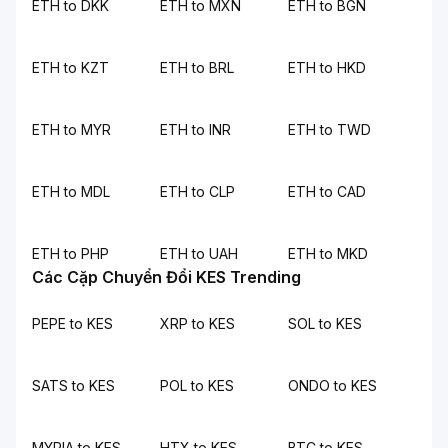
ETH to DKK
ETH to MXN
ETH to BGN
ETH to KZT
ETH to BRL
ETH to HKD
ETH to MYR
ETH to INR
ETH to TWD
ETH to MDL
ETH to CLP
ETH to CAD
ETH to PHP
ETH to UAH
ETH to MKD
Các Cặp Chuyển Đổi KES Trending
PEPE to KES
XRP to KES
SOL to KES
SATS to KES
POL to KES
ONDO to KES
MYRIA to KES
HTX to KES
BTC to KES