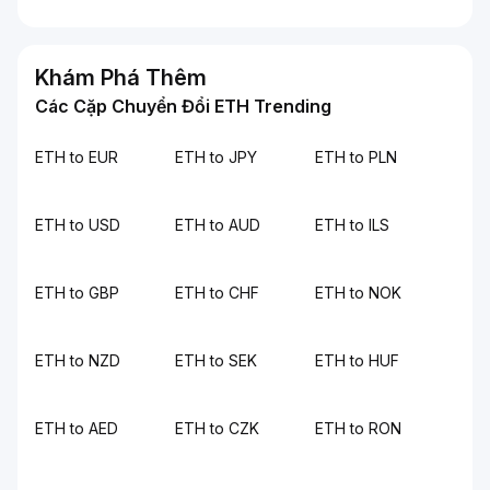
Khám Phá Thêm
Các Cặp Chuyển Đổi ETH Trending
ETH to EUR
ETH to JPY
ETH to PLN
ETH to USD
ETH to AUD
ETH to ILS
ETH to GBP
ETH to CHF
ETH to NOK
ETH to NZD
ETH to SEK
ETH to HUF
ETH to AED
ETH to CZK
ETH to RON