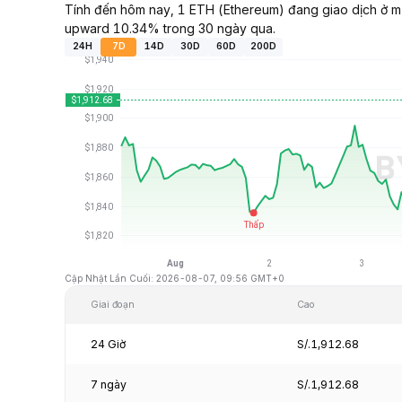
Tính đến hôm nay, 1 ETH (Ethereum) đang giao dịch ở mứ
upward 10.34% trong 30 ngày qua.
24H
7D
14D
30D
60D
200D
Cập Nhật Lần Cuối: 2026-08-07, 09:56 GMT+0
Giai đoạn
Cao
24 Giờ
S/.1,912.68
7 ngày
S/.1,912.68