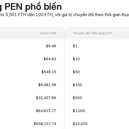
g PEN phổ biến
 0,001 ETH đến 100 ETH, với giá trị chuyển đổi theo thời gian thự
Giá trị PEN
Chuyển đổi PEN sang ETH
$6.48
$1
$64.82
$10
$648.16
$50
$6,481.58
$100
$32,407.89
$500
$64,815.77
$1,000
$648,157.74
$10,000