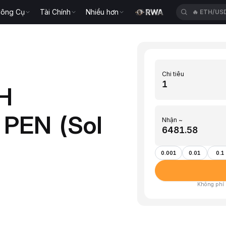
ông Cụ
Tài Chính
Nhiều hơn
🔥
ETH/US
Chi tiêu
H
 PEN (Sol
Nhận ~
0.001
0.01
0.1
Không phí ·