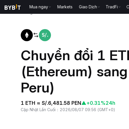
Mua ngay
Markets
Giao Dịch
TradFi
C
Trang chủ
ETH to PEN
Chuyển đổi 1 ET
(Ethereum) sang
Peru)
1 ETH ≈ S/.6,481.58 PEN
▲
+0.31%
24h
Cập Nhật Lần Cuối
：
2026/08/07 09:56
(
GMT+0
)