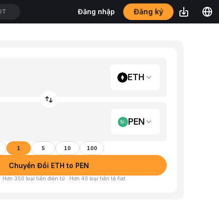
Đăng ký
Đăng nhập
DT
ETH
PEN
1
5
10
100
Chuyển Đổi ETH to PEN
 Hơn 350 loại tiền điện tử · Hơn 40 loại tiền tệ fiat