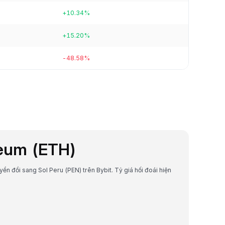
+10.34%
+15.20%
-48.58%
reum (ETH)
yển đổi sang Sol Peru (PEN) trên Bybit. Tỷ giá hối đoái hiện