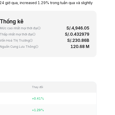
4 giờ qua, increased 1.29% trong tuần qua và slightly
Thống kê
S/.4,946.05
Mức cao nhất mọi thời đại
S/.0.432979
Thấp nhất mọi thời đại
S/.230.86B
Vốn Hoá Thị Trường
120.68 M
Nguồn Cung Lưu Thông
Thay đổi
+0.41%
+1.29%