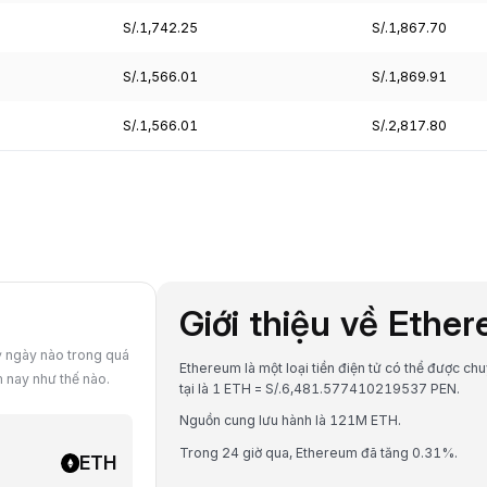
S/.1,742.25
S/.1,867.70
S/.1,566.01
S/.1,869.91
S/.1,566.01
S/.2,817.80
Giới thiệu về Ethe
ỳ ngày nào trong quá
Ethereum là một loại tiền điện tử có thể được chu
m nay như thế nào.
tại là 1 ETH = S/.6,481.577410219537 PEN.
Nguồn cung lưu hành là 121M ETH.
Trong 24 giờ qua, Ethereum đã tăng 0.31%.
ETH