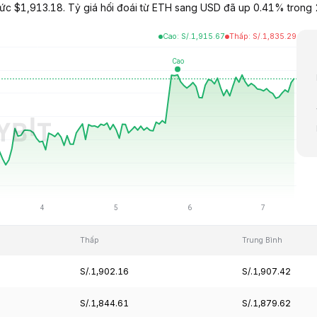
c $1,913.18. Tỷ giá hối đoái từ ETH sang USD đã up 0.41% trong 2
Cao
:
S/.
1,915.67
Thấp
:
S/.
1,835.29
Thấp
Trung Bình
S/.1,902.16
S/.1,907.42
S/.1,844.61
S/.1,879.62