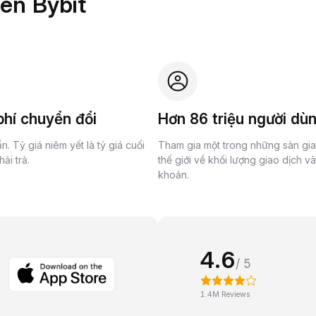
rên Bybit
hí chuyển đổi
Hơn 86 triệu người dù
n. Tỷ giá niêm yết là tỷ giá cuối
Tham gia một trong những sàn gi
ải trả.
thế giới về khối lượng giao dịch v
khoản.
4.6
/ 5
1.4M Reviews