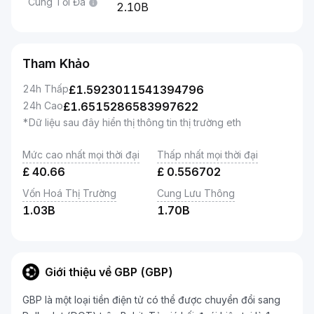
Cung Tối Đa
2.10B
Tham Khảo
24h Thấp
£
1.5923011541394796
24h Cao
£
1.6515286583997622
*Dữ liệu sau đây hiển thị thông tin thị trường eth
Mức cao nhất mọi thời đại
Thấp nhất mọi thời đại
£
40.66
£
0.556702
Vốn Hoá Thị Trường
Cung Lưu Thông
1.03B
1.70B
Giới thiệu về GBP (GBP)
GBP là một loại tiền điện tử có thể được chuyển đổi sang