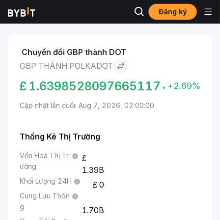
Đăng ký
Thị trường
Giá Polkadot DOT
GBP to Polkadot
Chuyển đổi GBP thành DOT
GBP THÀNH POLKADOT
£
1.6398528097665117
+2.69%
Cập nhật lần cuối: Aug 7, 2026, 02:00:00
Thống Kê Thị Trường
Vốn Hoá Thị Tr
ường
1.39B
Khối Lượng 24H
0
Cung Lưu Thôn
g
1.70B