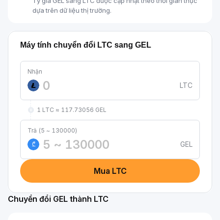
Tỷ giá GEL sang LTC được cập nhật theo thời gian thực
dựa trên dữ liệu thị trường.
Máy tính chuyển đổi LTC sang GEL
Nhận
LTC
1 LTC ≈ 117.73056 GEL
Trả (5 ~ 130000)
GEL
₾
Mua LTC
Chuyển đổi GEL thành LTC