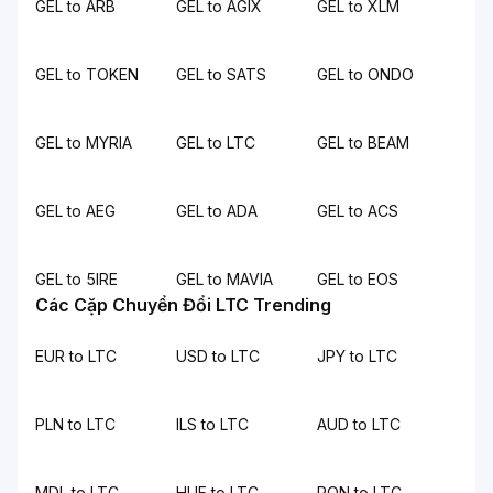
GEL to ARB
GEL to AGIX
GEL to XLM
GEL to TOKEN
GEL to SATS
GEL to ONDO
GEL to MYRIA
GEL to LTC
GEL to BEAM
GEL to AEG
GEL to ADA
GEL to ACS
GEL to 5IRE
GEL to MAVIA
GEL to EOS
Các Cặp Chuyển Đổi LTC Trending
EUR to LTC
USD to LTC
JPY to LTC
PLN to LTC
ILS to LTC
AUD to LTC
MDL to LTC
HUF to LTC
RON to LTC