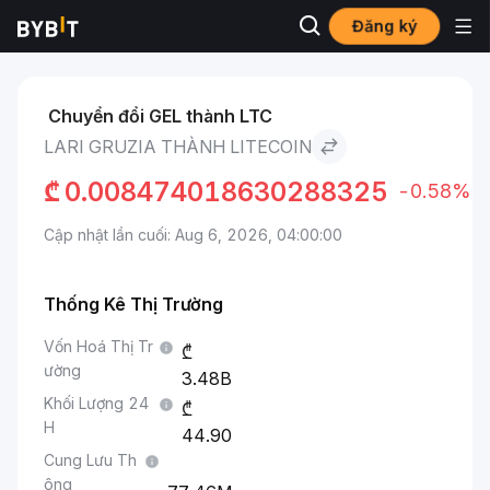
Đăng ký
Thị trường
Giá Litecoin LTC
Lari Gruzia to Litecoin
Chuyển đổi GEL thành LTC
LARI GRUZIA THÀNH LITECOIN
₾
0.008474018630288325
-0.58%
Cập nhật lần cuối: Aug 6, 2026, 04:00:00
Thống Kê Thị Trường
Vốn Hoá Thị Tr
ường
3.48B
Khối Lượng 24
H
44.90
Cung Lưu Th
ông