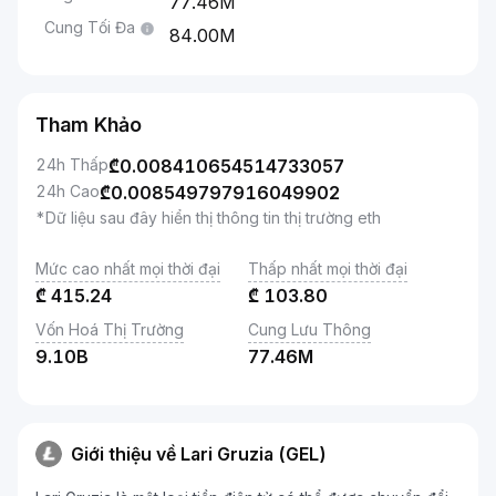
77.46M
Cung Tối Đa
84.00M
Tham Khảo
24h Thấp
₾
0.008410654514733057
24h Cao
₾
0.008549797916049902
*Dữ liệu sau đây hiển thị thông tin thị trường eth
Mức cao nhất mọi thời đại
Thấp nhất mọi thời đại
₾
415.24
₾
103.80
Vốn Hoá Thị Trường
Cung Lưu Thông
9.10B
77.46M
Giới thiệu về Lari Gruzia (GEL)