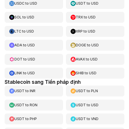
USDC
to
USD
USDT
to
USD
SOL
to
USD
TRX
to
USD
LTC
to
USD
XRP
to
USD
ADA
to
USD
DOGE
to
USD
DOT
to
USD
AVAX
to
USD
LINK
to
USD
SHIB
to
USD
Stablecoin sang Tiền pháp định
USDT
to
INR
USDT
to
PLN
USDT
to
RON
USDT
to
USD
USDT
to
PHP
USDT
to
VND