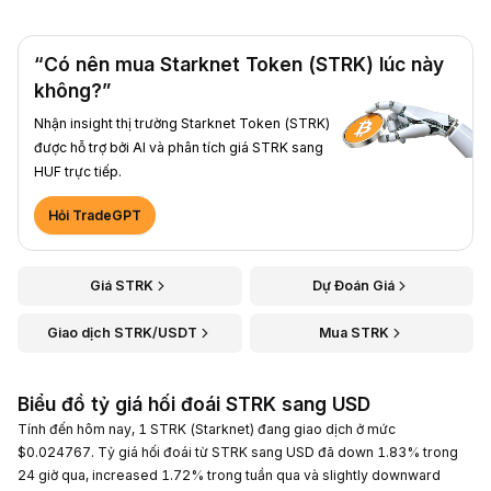
“Có nên mua Starknet Token (STRK) lúc này
không?”
Nhận insight thị trường Starknet Token (STRK)
được hỗ trợ bởi AI và phân tích giá STRK sang
HUF trực tiếp.
Hỏi TradeGPT
Giá STRK
Dự Đoán Giá
Giao dịch STRK/USDT
Mua STRK
Biểu đồ tỷ giá hối đoái STRK sang USD
Tính đến hôm nay, 1 STRK (Starknet) đang giao dịch ở mức
$0.024767. Tỷ giá hối đoái từ STRK sang USD đã down 1.83% trong
24 giờ qua, increased 1.72% trong tuần qua và slightly downward