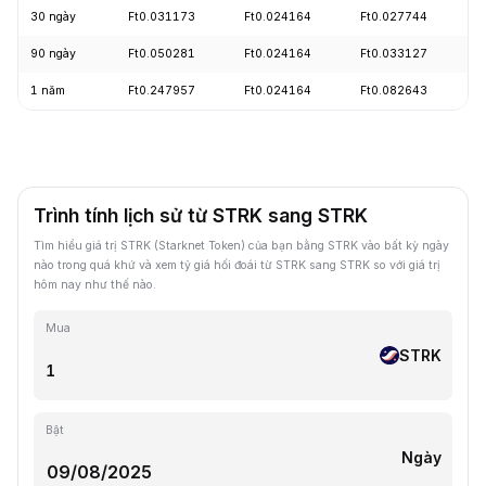
30 ngày
Ft0.031173
Ft0.024164
Ft0.027744
-
90 ngày
Ft0.050281
Ft0.024164
Ft0.033127
-
1 năm
Ft0.247957
Ft0.024164
Ft0.082643
-
Trình tính lịch sử từ STRK sang STRK
Tìm hiểu giá trị STRK (Starknet Token) của bạn bằng STRK vào bất kỳ ngày
nào trong quá khứ và xem tỷ giá hối đoái từ STRK sang STRK so với giá trị
hôm nay như thế nào.
Mua
STRK
Bật
Ngày