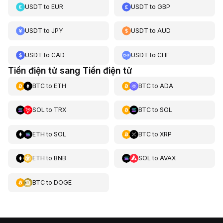
USDT
to
EUR
USDT
to
GBP
USDT
to
JPY
USDT
to
AUD
USDT
to
CAD
USDT
to
CHF
Tiền điện tử sang Tiền điện tử
BTC
to
ETH
BTC
to
ADA
SOL
to
TRX
BTC
to
SOL
ETH
to
SOL
BTC
to
XRP
ETH
to
BNB
SOL
to
AVAX
BTC
to
DOGE