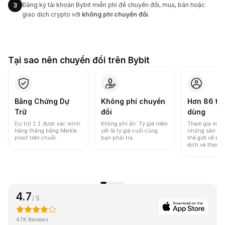
Đăng ký tài khoản Bybit miễn phí để chuyển đổi, mua, bán hoặc
3
giao dịch crypto với
không phí chuyển đổi
.
Tại sao nên chuyển đổi trên Bybit
Bằng Chứng Dự
Không phí chuyển
Hơn 86 tri
Trữ
đổi
dùng
Dự trữ 1:1 được xác minh
Không phí ẩn. Tỷ giá niêm
Tham gia một 
hàng tháng bằng Merkle
yết là tỷ giá cuối cùng
những sàn gia
proof trên chuỗi.
bạn phải trả.
thế giới về khố
dịch và thanh
4.7
/ 5
47K Reviews