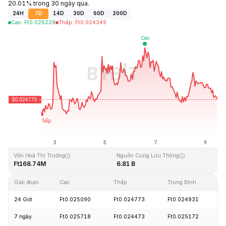
20.01% trong 30 ngày qua.
24H
7D
14D
30D
60D
200D
Cao
:
Ft
0.026228
Thấp
:
Ft
0.024349
Cập Nhật Lần Cuối: 2026-08-09, 11:13 GMT+0
Mức cao nhất mọi thời đại
Thấp nhất mọi thời đại
Ft4.41
Ft0.023949
Vốn Hoá Thị Trường
Nguồn Cung Lưu Thông
Ft168.74M
6.81 B
Giai đoạn
Cao
Thấp
Trung Bình
T
24 Giờ
Ft0.025090
Ft0.024773
Ft0.024931
-
7 ngày
Ft0.025718
Ft0.024473
Ft0.025172
+