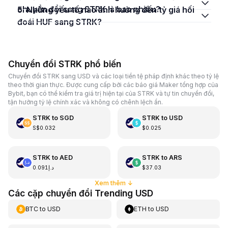
chuyển đổi sang STRK là bao nhiêu?
5. Những yếu tố nào ảnh hưởng đến tỷ giá hối
đoái HUF sang STRK?
Chuyển đổi STRK phổ biến
Chuyển đổi STRK sang USD và các loại tiền tệ pháp định khác theo tỷ lệ
theo thời gian thực. Được cung cấp bởi các báo giá Maker tổng hợp của
Bybit, bạn có thể kiểm tra giá trị hiện tại của STRK và tự tin chuyển đổi,
tận hưởng tỷ lệ chính xác và không có chênh lệch ẩn.
STRK
to
SGD
STRK
to
USD
S$0.032
$0.025
STRK
to
AED
STRK
to
ARS
د.إ0.091
$37.03
Xem thêm
↓
Các cặp chuyển đổi Trending USD
BTC
to
USD
ETH
to
USD