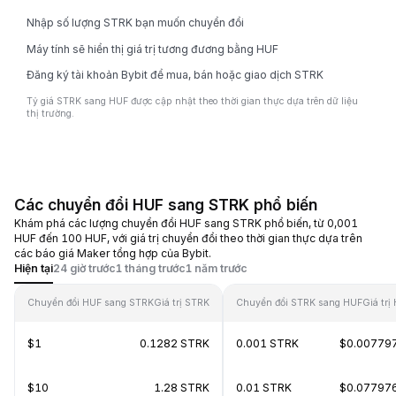
Nhập số lượng STRK bạn muốn chuyển đổi
Máy tính sẽ hiển thị giá trị tương đương bằng HUF
Đăng ký tài khoản Bybit để mua, bán hoặc giao dịch STRK
Tỷ giá STRK sang HUF được cập nhật theo thời gian thực dựa trên dữ liệu
thị trường.
Các chuyển đổi HUF sang STRK phổ biến
Khám phá các lượng chuyển đổi HUF sang STRK phổ biến, từ 0,001
HUF đến 100 HUF, với giá trị chuyển đổi theo thời gian thực dựa trên
các báo giá Maker tổng hợp của Bybit.
Hiện tại
24 giờ trước
1 tháng trước
1 năm trước
Chuyển đổi HUF sang STRK
Giá trị STRK
Chuyển đổi STRK sang HUF
Giá trị
$1
0.1282 STRK
0.001 STRK
$0.00779
$10
1.28 STRK
0.01 STRK
$0.07797