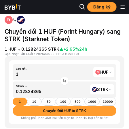
Đăng ký
Trang chủ
HUF to STRK
Chuyển đổi 1 HUF (Forint Hungary) sang
STRK (Starknet Token)
1 HUF ≈ 0.12824365 STRK
▲
+2.95%
24h
Cập Nhật Lần Cuối
：
2026/08/09 11:13
(
GMT+0
)
Chi tiêu
HUF
Nhận ~
STRK
1
10
50
100
500
1000
10000
Chuyển Đổi HUF to STRK
Không phí · Hơn 350 loại tiền điện tử · Hơn 40 loại tiền tệ fiat