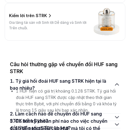
Kiếm lời trên STRK
Gia tăng tài sản với Sinh lời Dễ dàng và Sinh lời
Trên chuỗi.
Câu hỏi thường gặp về chuyển đổi HUF sang
STRK
1. Tỷ giá hối đoái HUF sang STRK hiện tại là
bao nhiêu?
1 HUF hiện có giá trị khoảng 0.128 STRK. Tỷ giá hối
đoái HUF sang STRK được cập nhật theo thời gian
thực trên Bybit, với phí chuyển đổi bằng 0 và khóa tỷ
lệ trong 15 giây sau khi bạn xác nhận.
2. Làm cách nào để chuyển đổi HUF sang
STRK trên Bybit?
3. Có bất kỳ khoản phí nào cho việc chuyển
đổi HUF sang STRK không?
4. Số tiền tối thiểu của HUF mà tôi có thể