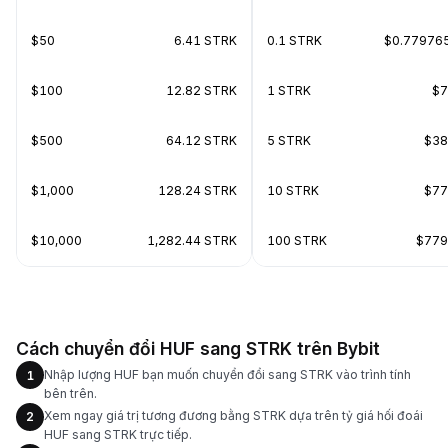
$50
6.41 STRK
0.1 STRK
$0.77976
$100
12.82 STRK
1 STRK
$7
$500
64.12 STRK
5 STRK
$38
$1,000
128.24 STRK
10 STRK
$77
$10,000
1,282.44 STRK
100 STRK
$779
Cách chuyển đổi HUF sang STRK trên Bybit
Nhập lượng HUF bạn muốn chuyển đổi sang STRK vào trình tính
1
bên trên.
Xem ngay giá trị tương đương bằng STRK dựa trên tỷ giá hối đoái
2
HUF sang STRK trực tiếp.