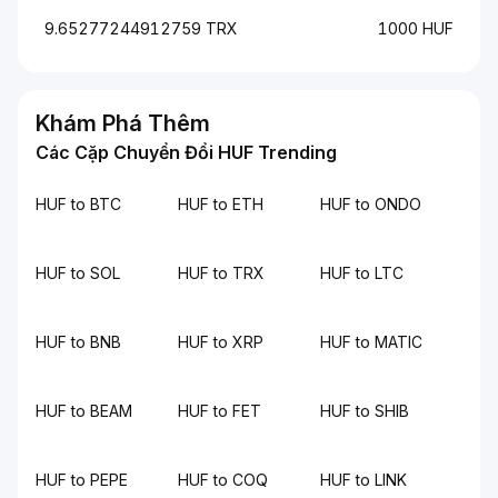
9.65277244912759 TRX
1000 HUF
Khám Phá Thêm
Các Cặp Chuyển Đổi HUF Trending
HUF to BTC
HUF to ETH
HUF to ONDO
HUF to SOL
HUF to TRX
HUF to LTC
HUF to BNB
HUF to XRP
HUF to MATIC
HUF to BEAM
HUF to FET
HUF to SHIB
HUF to PEPE
HUF to COQ
HUF to LINK