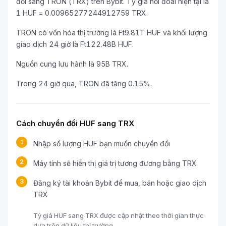
đổi sang TRON (TRX) trên Bybit. Tỷ giá hối đoái hiện tại là
1 HUF = 0.00965277244912759 TRX.
TRON có vốn hóa thị trường là Ft9.81T HUF và khối lượng
giao dịch 24 giờ là Ft122.48B HUF.
Nguồn cung lưu hành là 95B TRX.
Trong 24 giờ qua, TRON đã tăng 0.15%.
Cách chuyển đổi HUF sang TRX
1
Nhập số lượng HUF bạn muốn chuyển đổi
2
Máy tính sẽ hiển thị giá trị tương đương bằng TRX
3
Đăng ký tài khoản Bybit để mua, bán hoặc giao dịch
TRX
Tỷ giá HUF sang TRX được cập nhật theo thời gian thực
dựa trên dữ liệu thị trường.