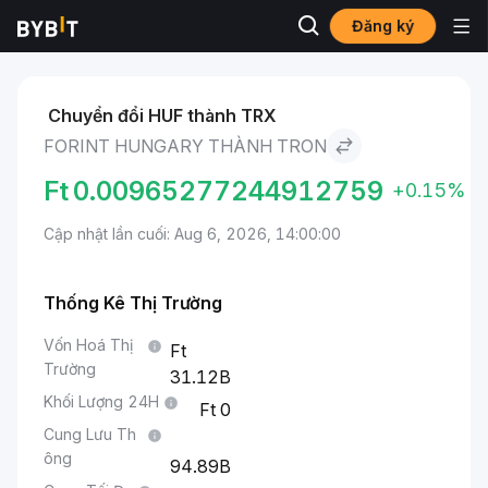
Đăng ký
Thị trường
Giá TRON TRX
Forint Hungary to TRON
Chuyển đổi HUF thành TRX
FORINT HUNGARY THÀNH TRON
Ft
0.00965277244912759
+0.15%
Cập nhật lần cuối: Aug 6, 2026, 14:00:00
Thống Kê Thị Trường
Vốn Hoá Thị
Trường
31.12B
Khối Lượng 24H
0
Cung Lưu Th
ông
94.89B