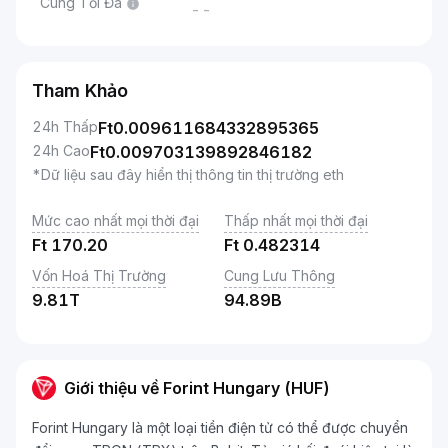
Cung Tối Đa
--
Tham Khảo
24h Thấp
Ft
0.009611684332895365
24h Cao
Ft
0.009703139892846182
*Dữ liệu sau đây hiển thị thông tin thị trường eth
Mức cao nhất mọi thời đại
Thấp nhất mọi thời đại
Ft
170.20
Ft
0.482314
Vốn Hoá Thị Trường
Cung Lưu Thông
9.81T
94.89B
Giới thiệu về Forint Hungary (HUF)
Forint Hungary là một loại tiền điện tử có thể được chuyển