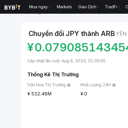
Mua ngay
Markets
Giao Dịch
TradFi
C
Thị trường
Giá Arbitrum ARB
Yên Nhật to Arbitrum
Chuyển đổi JPY thành ARB
YÊN
¥
0.07908514345
Cập nhật lần cuối: Aug 6, 2026, 01:00:00
Thống Kê Thị Trường
Vốn Hoá Thị Trường
Khối Lượng 24H
532.48M
0