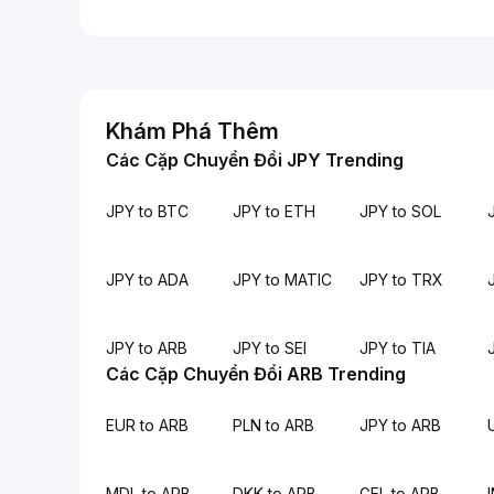
Khám Phá Thêm
Các Cặp Chuyển Đổi JPY Trending
JPY to BTC
JPY to ETH
JPY to SOL
JPY to ADA
JPY to MATIC
JPY to TRX
JPY to ARB
JPY to SEI
JPY to TIA
Các Cặp Chuyển Đổi ARB Trending
EUR to ARB
PLN to ARB
JPY to ARB
MDL to ARB
DKK to ARB
GEL to ARB