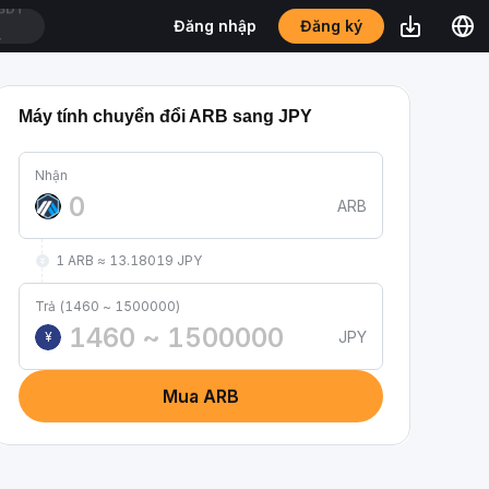
Đăng ký
Đăng nhập
T
Máy tính chuyển đổi ARB sang JPY
Nhận
ARB
1 ARB ≈ 13.18019 JPY
Trả (1460 ~ 1500000)
JPY
¥
Mua ARB