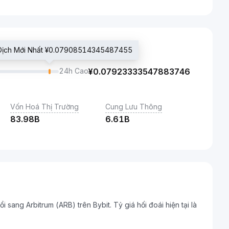
 Dịch Mới Nhất ¥0.07908514345487455
24h Cao
¥
0.07923333547883746
Vốn Hoá Thị Trường
Cung Lưu Thông
83.98B
6.61B
i sang Arbitrum (ARB) trên Bybit. Tỷ giá hối đoái hiện tại là