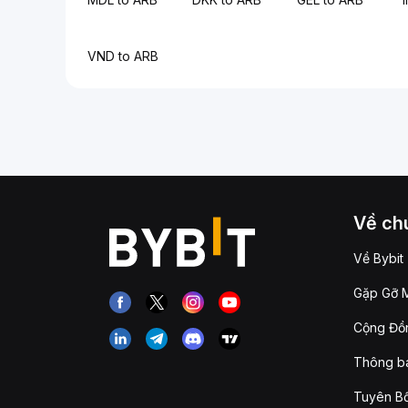
VND to ARB
Về chú
Về Bybit
Gặp Gỡ M
Cộng Đồn
Thông b
Tuyên Bố