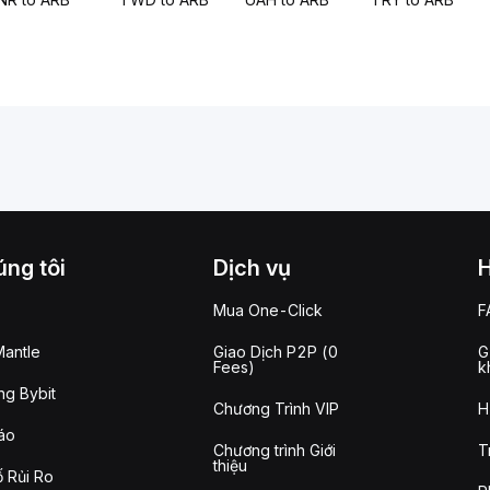
ng tôi
Dịch vụ
Mua One-Click
F
antle
Giao Dịch P2P (0
G
Fees)
k
g Bybit
Chương Trình VIP
H
áo
Chương trình Giới
T
thiệu
 Rủi Ro