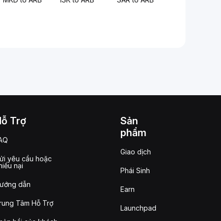
Hỗ Trợ
Sản
phẩm
AQ
Giao dịch
ửi yêu cầu hoặc
hiếu nại
Phái Sinh
ướng dẫn
Earn
rung Tâm Hỗ Trợ
Launchpad