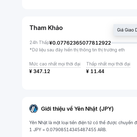
Tham Khảo
Giá Giao
24h Thấp
¥
0.07762365077812922
*Dữ liệu sau đây hiển thị thông tin thị trường eth
Mức cao nhất mọi thời đại
Thấp nhất mọi thời đại
¥
347.12
¥
11.44
Giới thiệu về Yên Nhật (JPY)
Yên Nhật là một loại tiền điện tử có thể được chuyển đổ
1 JPY = 0.07908514345487455 ARB.