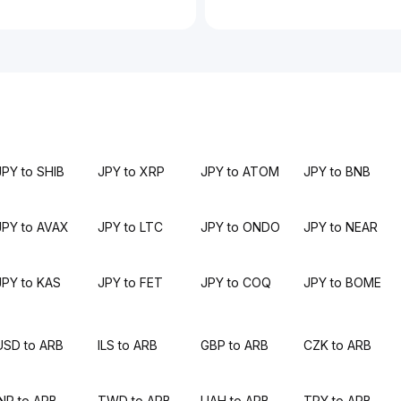
JPY to SHIB
JPY to XRP
JPY to ATOM
JPY to BNB
JPY to AVAX
JPY to LTC
JPY to ONDO
JPY to NEAR
JPY to KAS
JPY to FET
JPY to COQ
JPY to BOME
USD to ARB
ILS to ARB
GBP to ARB
CZK to ARB
INR to ARB
TWD to ARB
UAH to ARB
TRY to ARB