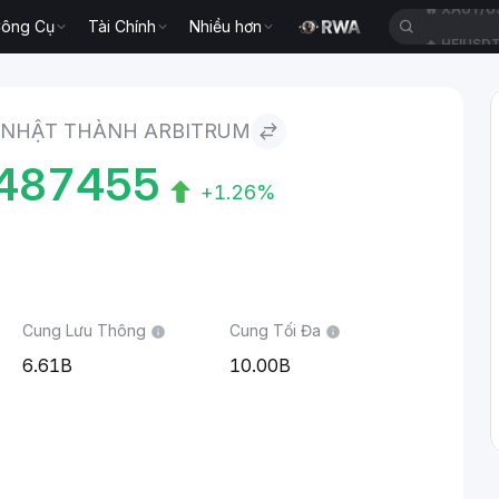
ông Cụ
Tài Chính
Nhiều hơn
🔥
HEIUSD
 NHẬT THÀNH ARBITRUM
487455
+1.26%
Cung Lưu Thông
Cung Tối Đa
6.61B
10.00B