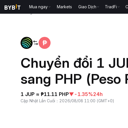
Mua ngay
Markets
Giao Dịch
TradFi
C
Trang chủ
JUP to PHP
Chuyển đổi 1 JUP
sang PHP (Peso P
1 JUP ≈ ₱11.11 PHP
▼
-1.35%
24h
Cập Nhật Lần Cuối
：
2026/08/08 11:00
(
GMT+0
)