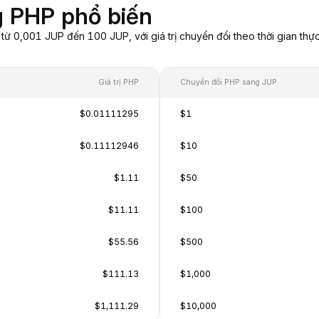
g PHP phổ biến
 0,001 JUP đến 100 JUP, với giá trị chuyển đổi theo thời gian thực
Giá trị PHP
Chuyển đổi PHP sang JUP
$0.01111295
$1
$0.11112946
$10
$1.11
$50
$11.11
$100
$55.56
$500
$111.13
$1,000
$1,111.29
$10,000