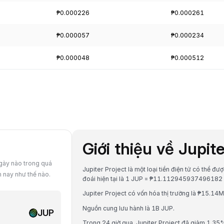
₱0.000226
₱0.000261
₱0.000057
₱0.000234
₱0.000048
₱0.000512
Giới thiệu về Jupit
ngày nào trong quá
Jupiter Project là một loại tiền điện tử có thể đ
m nay như thế nào.
đoái hiện tại là 1 JUP = ₱11.112945937496182
Jupiter Project có vốn hóa thị trường là ₱15.14
Nguồn cung lưu hành là 1B JUP.
JUP
Trong 24 giờ qua, Jupiter Project đã giảm 1.35