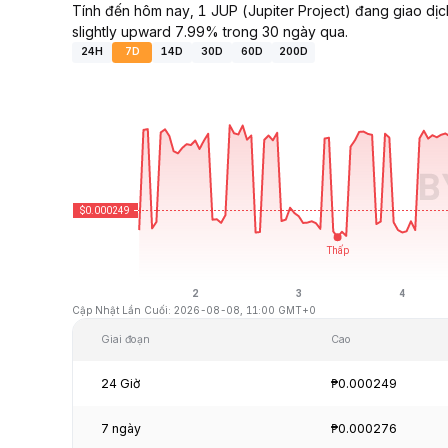
Tính đến hôm nay, 1 JUP (Jupiter Project) đang giao d
slightly upward 7.99% trong 30 ngày qua.
24H
7D
14D
30D
60D
200D
Cập Nhật Lần Cuối: 2026-08-08, 11:00 GMT+0
Giai đoạn
Cao
24 Giờ
₱0.000249
7 ngày
₱0.000276