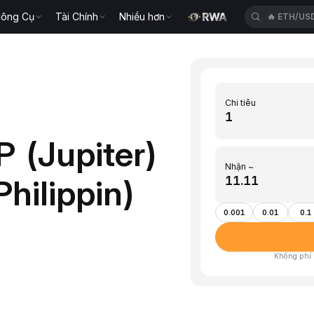
ông Cụ
Tài Chính
Nhiều hơn
🔥
ETH/US
Chi tiêu
 (Jupiter)
Nhận ~
hilippin)
0.001
0.01
0.1
Không phí ·