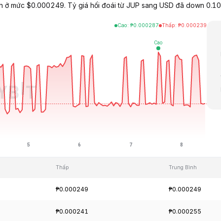
ịch ở mức $0.000249. Tỷ giá hối đoái từ JUP sang USD đã down 0.1
Cao
:
₱
0.000287
Thấp
:
₱
0.000239
Thấp
Trung Bình
₱0.000249
₱0.000249
₱0.000241
₱0.000255