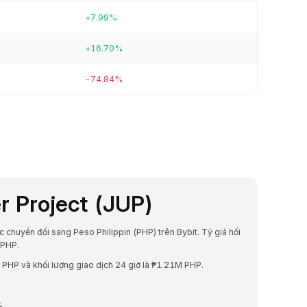
+7.99%
+16.70%
-74.84%
er Project (JUP)
ược chuyển đổi sang Peso Philippin (PHP) trên Bybit. Tỷ giá hối
 PHP.
M PHP và khối lượng giao dịch 24 giờ là ₱1.21M PHP.
%.