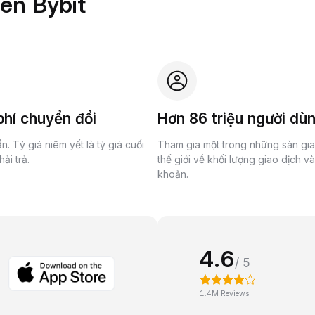
rên Bybit
hí chuyển đổi
Hơn 86 triệu người dù
n. Tỷ giá niêm yết là tỷ giá cuối
Tham gia một trong những sàn gi
ải trả.
thế giới về khối lượng giao dịch v
khoản.
4.6
/ 5
1.4M Reviews