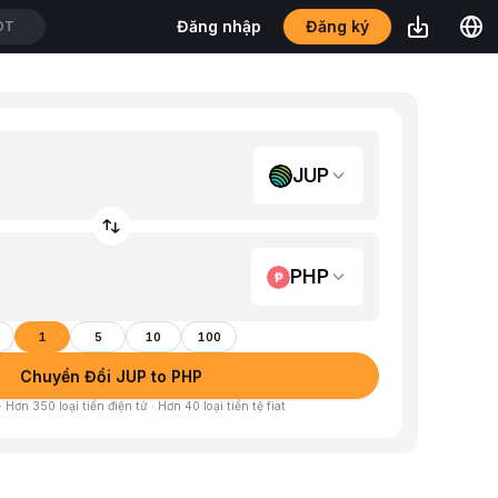
Đăng ký
Đăng nhập
DT
JUP
PHP
1
5
10
100
Chuyển Đổi JUP to PHP
 Hơn 350 loại tiền điện tử · Hơn 40 loại tiền tệ fiat