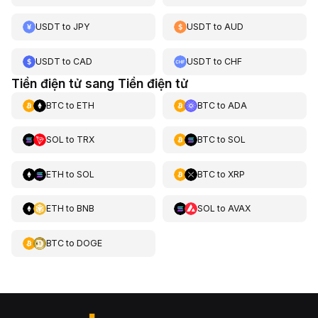
USDT
to
JPY
USDT
to
AUD
USDT
to
CAD
USDT
to
CHF
Tiền điện tử sang Tiền điện tử
BTC
to
ETH
BTC
to
ADA
SOL
to
TRX
BTC
to
SOL
ETH
to
SOL
BTC
to
XRP
ETH
to
BNB
SOL
to
AVAX
BTC
to
DOGE