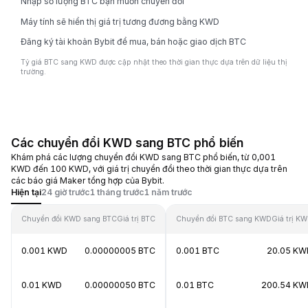
Nhập số lượng BTC bạn muốn chuyển đổi
Máy tính sẽ hiển thị giá trị tương đương bằng KWD
Đăng ký tài khoản Bybit để mua, bán hoặc giao dịch BTC
Tỷ giá BTC sang KWD được cập nhật theo thời gian thực dựa trên dữ liệu thị
trường.
Các chuyển đổi KWD sang BTC phổ biến
Khám phá các lượng chuyển đổi KWD sang BTC phổ biến, từ 0,001
KWD đến 100 KWD, với giá trị chuyển đổi theo thời gian thực dựa trên
các báo giá Maker tổng hợp của Bybit.
Hiện tại
24 giờ trước
1 tháng trước
1 năm trước
Chuyển đổi KWD sang BTC
Giá trị BTC
Chuyển đổi BTC sang KWD
Giá trị K
0.001 KWD
0.00000005 BTC
0.001 BTC
20.05 KW
0.01 KWD
0.00000050 BTC
0.01 BTC
200.54 KW