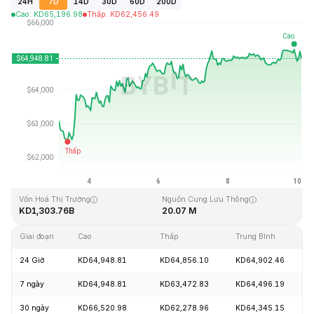
24H
7D
14D
30D
60D
200D
Cao
:
KD
65,196.98
Thấp
:
KD
62,456.49
Cập Nhật Lần Cuối: 2026-08-10, 02:45 GMT+0
Mức cao nhất mọi thời đại
Thấp nhất mọi thời đại
KD126,080.00
KD67.81
Vốn Hoá Thị Trường
Nguồn Cung Lưu Thông
KD1,303.76B
20.07 M
Giai đoạn
Cao
Thấp
Trung Bình
24 Giờ
KD64,948.81
KD64,856.10
KD64,902.46
7 ngày
KD64,948.81
KD63,472.83
KD64,496.19
30 ngày
KD66,520.98
KD62,278.96
KD64,345.15