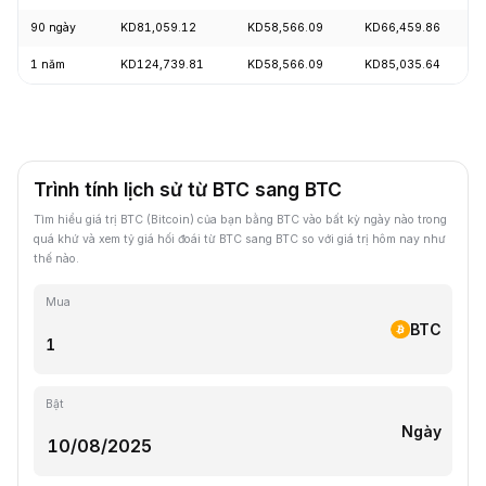
90 ngày
KD81,059.12
KD58,566.09
KD66,459.86
1 năm
KD124,739.81
KD58,566.09
KD85,035.64
Trình tính lịch sử từ BTC sang BTC
Tìm hiểu giá trị BTC (Bitcoin) của bạn bằng BTC vào bất kỳ ngày nào trong
quá khứ và xem tỷ giá hối đoái từ BTC sang BTC so với giá trị hôm nay như
thế nào.
Mua
BTC
Bật
Ngày