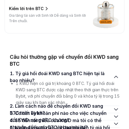
Kiếm lời trên BTC
Gia tăng tài sản với Sinh lời Dễ dàng và Sinh lời
Trên chuỗi.
Câu hỏi thường gặp về chuyển đổi KWD sang
BTC
1. Tỷ giá hối đoái KWD sang BTC hiện tại là
bao nhiêu?
1 KWD hiện có giá trị khoảng 0 BTC. Tỷ giá hối đoái
KWD sang BTC được cập nhật theo thời gian thực trên
Bybit, với phí chuyển đổi bằng 0 và khóa tỷ lệ trong 15
giây sau khi bạn xác nhận.
2. Làm cách nào để chuyển đổi KWD sang
BTC trên Bybit?
3. Có bất kỳ khoản phí nào cho việc chuyển
đổi KWD sang BTC không?
4. Số tiền tối thiểu của KWD mà tôi có thể
chuyển đổi sang BTC là bao nhiêu?
5. Những yếu tố nào ảnh hưởng đến tỷ giá hối