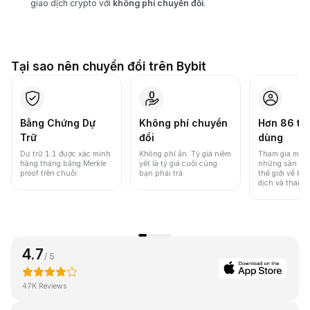
giao dịch crypto với
không phí chuyển đổi
.
Tại sao nên chuyển đổi trên Bybit
Bằng Chứng Dự
Không phí chuyển
Hơn 86 tri
Trữ
đổi
dùng
Dự trữ 1:1 được xác minh
Không phí ẩn. Tỷ giá niêm
Tham gia một 
hàng tháng bằng Merkle
yết là tỷ giá cuối cùng
những sàn gia
proof trên chuỗi.
bạn phải trả.
thế giới về khố
dịch và thanh
4.7
/ 5
47K Reviews