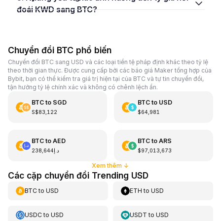
đoái KWD sang BTC?
Chuyển đổi BTC phổ biến
Chuyển đổi BTC sang USD và các loại tiền tệ pháp định khác theo tỷ lệ
theo thời gian thực. Được cung cấp bởi các báo giá Maker tổng hợp của
Bybit, bạn có thể kiểm tra giá trị hiện tại của BTC và tự tin chuyển đổi,
tận hưởng tỷ lệ chính xác và không có chênh lệch ẩn.
BTC
to
SGD
BTC
to
USD
S$83,122
$64,981
BTC
to
AED
BTC
to
ARS
د.إ238,644
$97,013,673
Xem thêm
↓
Các cặp chuyển đổi Trending USD
BTC
to
USD
ETH
to
USD
USDC
to
USD
USDT
to
USD