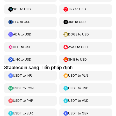
SOL
to
USD
TRX
to
USD
LTC
to
USD
XRP
to
USD
ADA
to
USD
DOGE
to
USD
DOT
to
USD
AVAX
to
USD
LINK
to
USD
SHIB
to
USD
Stablecoin sang Tiền pháp định
USDT
to
INR
USDT
to
PLN
USDT
to
RON
USDT
to
USD
USDT
to
PHP
USDT
to
VND
USDT
to
EUR
USDT
to
GBP