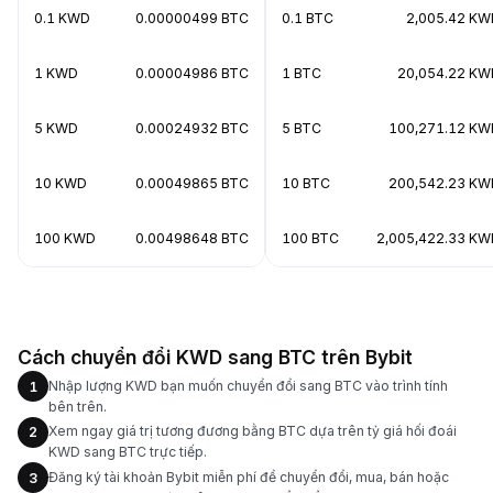
0.1 KWD
0.00000499 BTC
0.1 BTC
2,005.42 KW
1 KWD
0.00004986 BTC
1 BTC
20,054.22 KW
5 KWD
0.00024932 BTC
5 BTC
100,271.12 KW
10 KWD
0.00049865 BTC
10 BTC
200,542.23 KW
100 KWD
0.00498648 BTC
100 BTC
2,005,422.33 KW
Cách chuyển đổi KWD sang BTC trên Bybit
Nhập lượng KWD bạn muốn chuyển đổi sang BTC vào trình tính
1
bên trên.
Xem ngay giá trị tương đương bằng BTC dựa trên tỷ giá hối đoái
2
KWD sang BTC trực tiếp.
Đăng ký tài khoản Bybit miễn phí để chuyển đổi, mua, bán hoặc
3