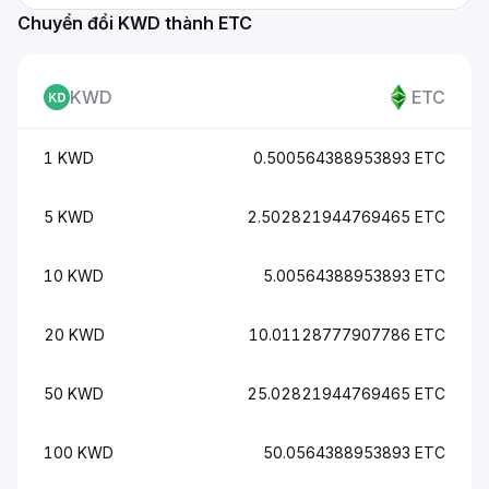
Chuyển đổi KWD thành ETC
KWD
ETC
1 KWD
0.500564388953893 ETC
5 KWD
2.502821944769465 ETC
10 KWD
5.00564388953893 ETC
20 KWD
10.01128777907786 ETC
50 KWD
25.02821944769465 ETC
100 KWD
50.0564388953893 ETC