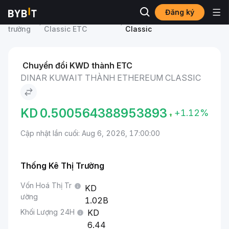
Đăng ký
Thị
Giá Ethereum
Dinar Kuwait to Ethereum
trường
Classic ETC
Classic
Chuyển đổi KWD thành ETC
DINAR KUWAIT THÀNH ETHEREUM CLASSIC
KD
0.500564388953893
+1.12%
Cập nhật lần cuối: Aug 6, 2026, 17:00:00
Thống Kê Thị Trường
Vốn Hoá Thị Tr
ường
1.02B
Khối Lượng 24H
6.44