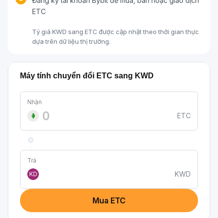
Đăng ký tài khoản Bybit để mua, bán hoặc giao dịch
ETC
Tỷ giá KWD sang ETC được cập nhật theo thời gian thực
dựa trên dữ liệu thị trường.
Máy tính chuyển đổi ETC sang KWD
Nhận
ETC
Trả
KWD
KD
Mua ETC