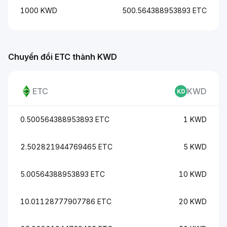
1000 KWD
500.564388953893 ETC
Chuyển đổi ETC thành KWD
ETC
KWD
0.500564388953893 ETC
1 KWD
2.502821944769465 ETC
5 KWD
5.00564388953893 ETC
10 KWD
10.01128777907786 ETC
20 KWD