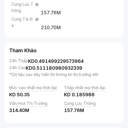
Cung Lưu T
hông
157.76M
Cung Tối Đ
a
210.70M
Tham Khảo
24h Thấp
KD
0.491499229573964
24h Cao
KD
0.511180980932339
*Dữ liệu sau đây hiển thị thông tin thị trường eth
Mức cao nhất mọi thời đại
Thấp nhất mọi thời đại
KD
50.35
KD
0.185986
Vốn Hoá Thị Trường
Cung Lưu Thông
314.40M
157.76M