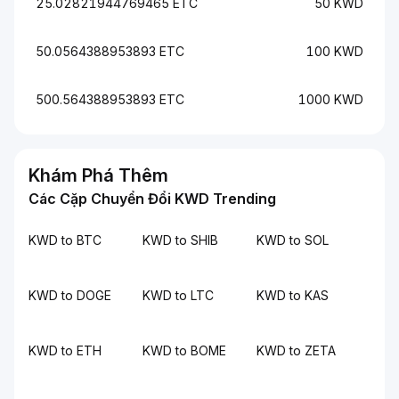
25.02821944769465 ETC
50 KWD
50.0564388953893 ETC
100 KWD
500.564388953893 ETC
1000 KWD
Khám Phá Thêm
Các Cặp Chuyển Đổi KWD Trending
KWD to BTC
KWD to SHIB
KWD to SOL
KWD to DOGE
KWD to LTC
KWD to KAS
KWD to ETH
KWD to BOME
KWD to ZETA