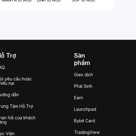
Hỗ Trợ
Sản
phẩm
AQ
Giao dịch
ửi yêu cầu hoặc
hiếu nại
Phái Sinh
ướng dẫn
Earn
rung Tâm Hỗ Trợ
Launchpad
hản hồi của khách
Bybit Card
àng
TradingView
ọc Viện