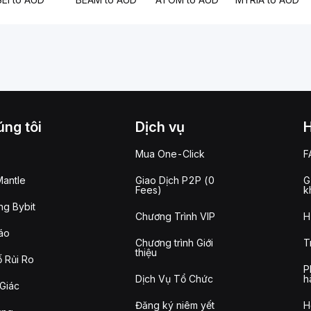
ng tôi
Dịch vụ
Mua One-Click
F
antle
Giao Dịch P2P (0
G
Fees)
k
g Bybit
Chương Trình VIP
H
áo
Chương trình Giới
T
thiệu
 Rủi Ro
P
Dịch Vụ Tổ Chức
h
Giác
Đăng ký niêm yết
H