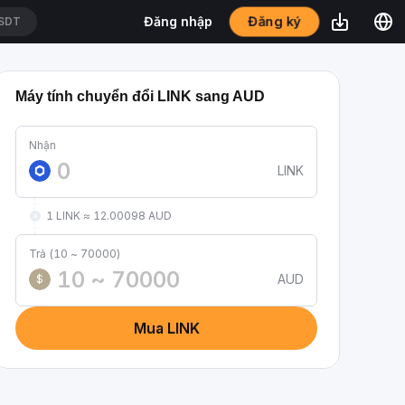
Đăng ký
Đăng nhập
T
Máy tính chuyển đổi LINK sang AUD
Nhận
LINK
1 LINK ≈ 12.00098 AUD
Trả (10 ~ 70000)
AUD
$
Mua LINK