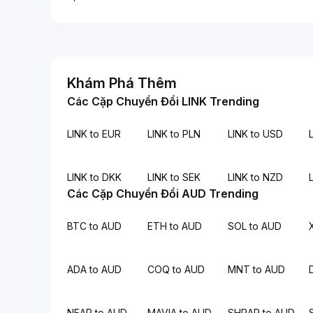
Khám Phá Thêm
Các Cặp Chuyển Đổi LINK Trending
LINK to EUR
LINK to PLN
LINK to USD
L
LINK to DKK
LINK to SEK
LINK to NZD
Các Cặp Chuyển Đổi AUD Trending
BTC to AUD
ETH to AUD
SOL to AUD
ADA to AUD
COQ to AUD
MNT to AUD
NEAR to AUD
MAVIA to AUD
SHRAP to AUD