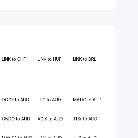
LINK to CHF
LINK to HUF
LINK to BRL
DOGE to AUD
LTC to AUD
MATIC to AUD
ONDO to AUD
AGIX to AUD
TRX to AUD
MANTA to AUD
LINK to AUD
JUP to AUD