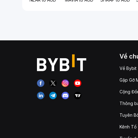
Về chú
Về Bybit
Gặp Gỡ M
Cộng Đồn
Thông b
Tuyên Bố
Kênh Tố 