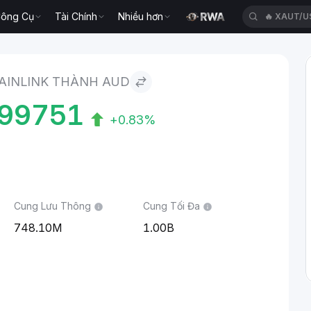
ông Cụ
Tài Chính
Nhiều hơn
🔥
HEIUSD
AINLINK THÀNH AUD
99751
+0.83%
Cung Lưu Thông
Cung Tối Đa
748.10M
1.00B