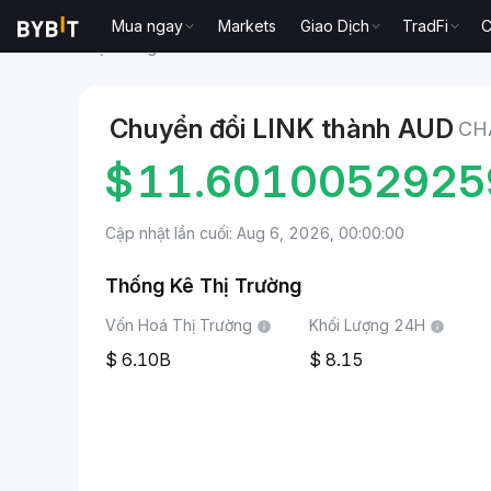
Mua ngay
Markets
Giao Dịch
TradFi
C
Thị trường
Giá Chainlink LINK
Chainlink to AUD
Chuyển đổi LINK thành AUD
CH
$
11.6010052925
Cập nhật lần cuối: Aug 6, 2026, 00:00:00
Thống Kê Thị Trường
Vốn Hoá Thị Trường
Khối Lượng 24H
6.10B
8.15