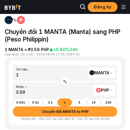
Đăng ký
Trang chủ
MANTA to PHP
Chuyển đổi 1 MANTA (Manta) sang PHP
(Peso Philippin)
1 MANTA ≈ ₱3.59 PHP
▲
+0.80%
24h
Cập Nhật Lần Cuối
：
2026/08/08 13:05
(
GMT+0
)
Chi tiêu
MANTA
Nhận ~
PHP
0.001
0.01
0.1
1
5
10
100
Chuyển Đổi MANTA to PHP
Không phí · Hơn 350 loại tiền điện tử · Hơn 40 loại tiền tệ fiat