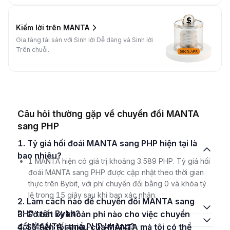
Kiếm lời trên MANTA
Gia tăng tài sản với Sinh lời Dễ dàng và Sinh lời
Trên chuỗi.
Câu hỏi thường gặp về chuyển đổi MANTA
sang PHP
1. Tỷ giá hối đoái MANTA sang PHP hiện tại là
bao nhiêu?
1 MANTA hiện có giá trị khoảng 3.589 PHP. Tỷ giá hối
đoái MANTA sang PHP được cập nhật theo thời gian
thực trên Bybit, với phí chuyển đổi bằng 0 và khóa tỷ
lệ trong 15 giây sau khi bạn xác nhận.
2. Làm cách nào để chuyển đổi MANTA sang
PHP trên Bybit?
3. Có bất kỳ khoản phí nào cho việc chuyển
đổi MANTA sang PHP không?
4. Số tiền tối thiểu của MANTA mà tôi có thể