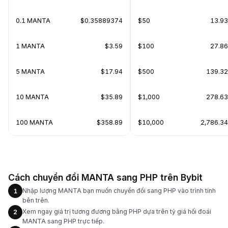
0.1 MANTA
$0.35889374
$50
13.9
1 MANTA
$3.59
$100
27.8
5 MANTA
$17.94
$500
139.3
10 MANTA
$35.89
$1,000
278.6
100 MANTA
$358.89
$10,000
2,786.3
Cách chuyển đổi MANTA sang PHP trên Bybit
Nhập lượng MANTA bạn muốn chuyển đổi sang PHP vào trình tính
1
bên trên.
Xem ngay giá trị tương đương bằng PHP dựa trên tỷ giá hối đoái
2
MANTA sang PHP trực tiếp.