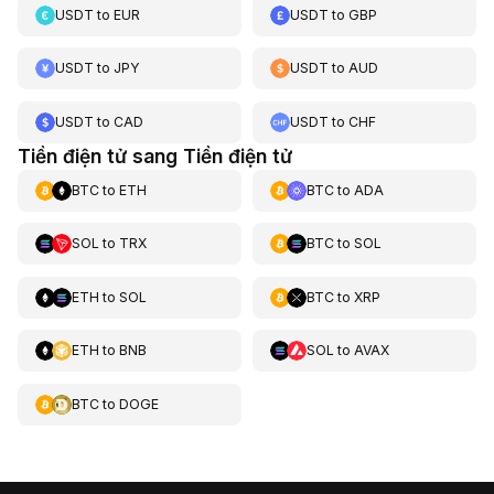
USDT
to
EUR
USDT
to
GBP
USDT
to
JPY
USDT
to
AUD
USDT
to
CAD
USDT
to
CHF
Tiền điện tử sang Tiền điện tử
BTC
to
ETH
BTC
to
ADA
SOL
to
TRX
BTC
to
SOL
ETH
to
SOL
BTC
to
XRP
ETH
to
BNB
SOL
to
AVAX
BTC
to
DOGE