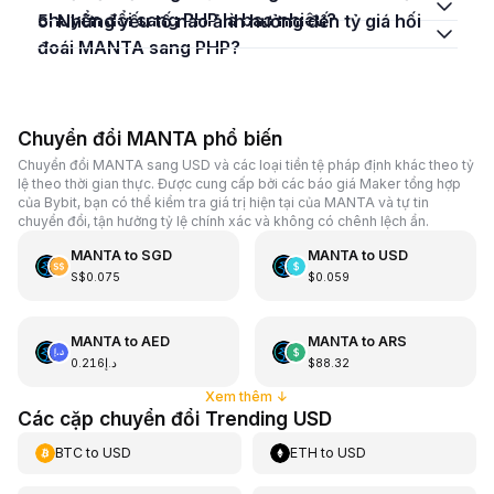
chuyển đổi sang PHP là bao nhiêu?
5. Những yếu tố nào ảnh hưởng đến tỷ giá hối
đoái MANTA sang PHP?
Chuyển đổi MANTA phổ biến
Chuyển đổi MANTA sang USD và các loại tiền tệ pháp định khác theo tỷ
lệ theo thời gian thực. Được cung cấp bởi các báo giá Maker tổng hợp
của Bybit, bạn có thể kiểm tra giá trị hiện tại của MANTA và tự tin
chuyển đổi, tận hưởng tỷ lệ chính xác và không có chênh lệch ẩn.
MANTA
to
SGD
MANTA
to
USD
S$0.075
$0.059
MANTA
to
AED
MANTA
to
ARS
د.إ0.216
$88.32
Xem thêm
↓
Các cặp chuyển đổi Trending USD
BTC
to
USD
ETH
to
USD