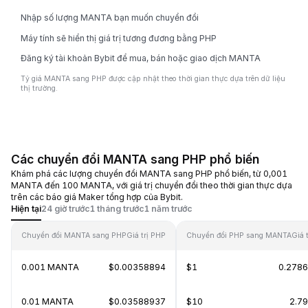
Nhập số lượng MANTA bạn muốn chuyển đổi
Máy tính sẽ hiển thị giá trị tương đương bằng PHP
Đăng ký tài khoản Bybit để mua, bán hoặc giao dịch MANTA
Tỷ giá MANTA sang PHP được cập nhật theo thời gian thực dựa trên dữ liệu
thị trường.
Các chuyển đổi MANTA sang PHP phổ biến
Khám phá các lượng chuyển đổi MANTA sang PHP phổ biến, từ 0,001
MANTA đến 100 MANTA, với giá trị chuyển đổi theo thời gian thực dựa
trên các báo giá Maker tổng hợp của Bybit.
Hiện tại
24 giờ trước
1 tháng trước
1 năm trước
Chuyển đổi MANTA sang PHP
Giá trị PHP
Chuyển đổi PHP sang MANTA
Giá 
0.001 MANTA
$0.00358894
$1
0.278
0.01 MANTA
$0.03588937
$10
2.7