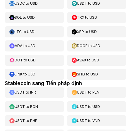
USDC
to
USD
USDT
to
USD
SOL
to
USD
TRX
to
USD
LTC
to
USD
XRP
to
USD
ADA
to
USD
DOGE
to
USD
DOT
to
USD
AVAX
to
USD
LINK
to
USD
SHIB
to
USD
Stablecoin sang Tiền pháp định
USDT
to
INR
USDT
to
PLN
USDT
to
RON
USDT
to
USD
USDT
to
PHP
USDT
to
VND