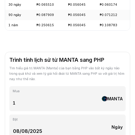
30 ngày
₱0.065510
₱0.056045
₱0.060174
+
90 ngày
₱0.087909
₱0.056045
₱0.071212
-
1 năm
₱0.250615
₱0.056045
₱0.108783
-
Trình tính lịch sử từ MANTA sang PHP
Tìm hiểu giá trị MANTA (Manta) của bạn bằng PHP vào bất kỳ ngày nào
trong quá khứ và xem tỷ giá hối đoái từ MANTA sang PHP so với giá trị hôm
nay như thế nào.
Mua
MANTA
Bật
Ngày