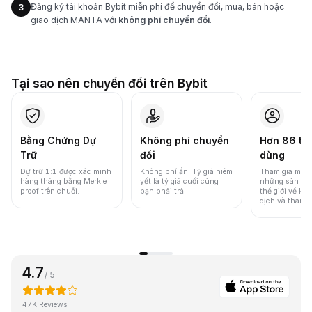
Đăng ký tài khoản Bybit miễn phí để chuyển đổi, mua, bán hoặc
3
giao dịch MANTA với
không phí chuyển đổi
.
Tại sao nên chuyển đổi trên Bybit
Bằng Chứng Dự
Không phí chuyển
Hơn 86 tri
Trữ
đổi
dùng
Dự trữ 1:1 được xác minh
Không phí ẩn. Tỷ giá niêm
Tham gia một 
hàng tháng bằng Merkle
yết là tỷ giá cuối cùng
những sàn gia
proof trên chuỗi.
bạn phải trả.
thế giới về khố
dịch và thanh
4.7
/ 5
47K Reviews