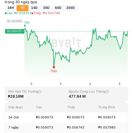
trong 30 ngày qua.
24H
7D
14D
30D
60D
200D
Cao
:
₱
0.059352
Thấp
:
₱
0.055780
Cập Nhật Lần Cuối: 2026-08-08, 13:05 GMT+0
Mức cao nhất mọi thời đại
Thấp nhất mọi thời đại
₱4.05
₱0.054621
Vốn Hoá Thị Trường
Nguồn Cung Lưu Thông
₱28.16M
477.84 M
Giai đoạn
Cao
Thấp
Trung Bình
Th
24 Giờ
₱0.059073
₱0.059073
₱0.059073
+
7 ngày
₱0.059073
₱0.056743
₱0.057980
-